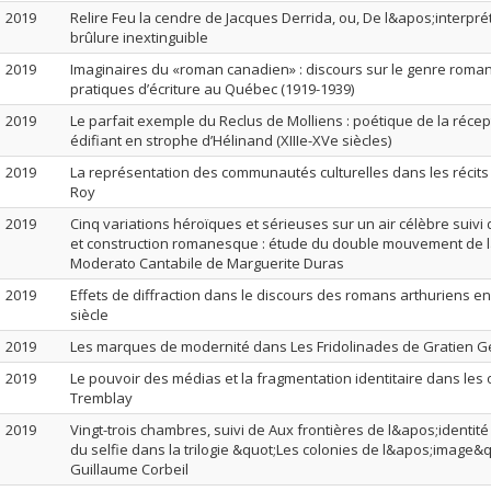
2019
Relire Feu la cendre de Jacques Derrida, ou, De l&apos;interpr
brûlure inextinguible
2019
Imaginaires du «roman canadien» : discours sur le genre roma
pratiques d’écriture au Québec (1919-1939)
2019
Le parfait exemple du Reclus de Molliens : poétique de la récep
édifiant en strophe d’Hélinand (XIIIe-XVe siècles)
2019
La représentation des communautés culturelles dans les récits
Roy
2019
Cinq variations héroïques et sérieuses sur un air célèbre suivi 
et construction romanesque : étude du double mouvement de 
Moderato Cantabile de Marguerite Duras
2019
Effets de diffraction dans le discours des romans arthuriens en 
siècle
2019
Les marques de modernité dans Les Fridolinades de Gratien G
2019
Le pouvoir des médias et la fragmentation identitaire dans les
Tremblay
2019
Vingt-trois chambres, suivi de Aux frontières de l&apos;identité
du selfie dans la trilogie &quot;Les colonies de l&apos;image&
Guillaume Corbeil