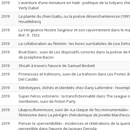
2019
L’aventure d’une miniature en Haïti : poétique de la lodyans che
Verly Dabel
2019
La plainte du chien battu, ou la poésie désenchanteresse (1991
Houellebecq
2019
La Vengeance Nostre Seigneur et son rayonnement dans le man
BnF, fr. 1553
2019
La collaboration au féminin : les livres surréalistes de Lise De
2019
Bruit blanc ; suivi de Les dispositifs sonores dans la poésie de
de Joséphine Bacon
2019
Shoah à travers l’œuvre de Samuel Beckett
2019
Promesses et trahisons, suivi de La trahison dans Les Portes d
Del Castillo
2019
Stéréotypes, clichés et identités chez Dany Laferrière : l’exemp
2019
Super-héros victoriens : la transfictionnalité dans The League 
Gentlemen, suivi de Fiction Party
2019
L&apos;illumineuse, suivi de «La claque de feu monumentale» :
féminisme dans La pérégrin chérubinique de Jovette Marchess
2019
Penser la «pervertibilité» : incidences et réitérations de la ques
pervertible dans l’œuvre de Jacques Derrida