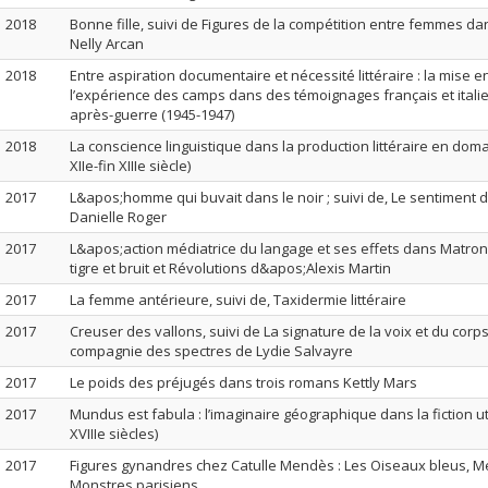
2018
Bonne fille, suivi de Figures de la compétition entre femmes da
Nelly Arcan
2018
Entre aspiration documentaire et nécessité littéraire : la mise en
l’expérience des camps dans des témoignages français et italie
après-guerre (1945-1947)
2018
La conscience linguistique dans la production littéraire en doma
XIIe-fin XIIIe siècle)
2017
L&apos;homme qui buvait dans le noir ; suivi de, Le sentiment d
Danielle Roger
2017
L&apos;action médiatrice du langage et ses effets dans Matroni 
tigre et bruit et Révolutions d&apos;Alexis Martin
2017
La femme antérieure, suivi de, Taxidermie littéraire
2017
Creuser des vallons, suivi de La signature de la voix et du corp
compagnie des spectres de Lydie Salvayre
2017
Le poids des préjugés dans trois romans Kettly Mars
2017
Mundus est fabula : l’imaginaire géographique dans la fiction u
XVIIIe siècles)
2017
Figures gynandres chez Catulle Mendès : Les Oiseaux bleus, M
Monstres parisiens