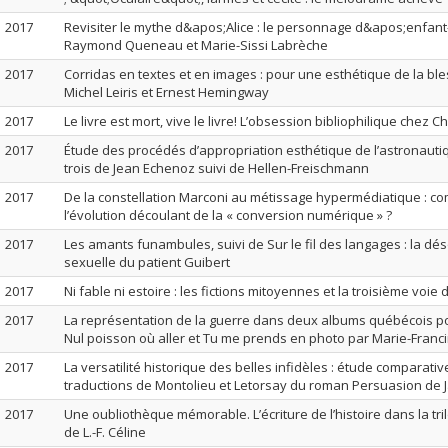
2017
Revisiter le mythe d&apos;Alice : le personnage d&apos;enfa
Raymond Queneau et Marie-Sissi Labrèche
2017
Corridas en textes et en images : pour une esthétique de la bl
Michel Leiris et Ernest Hemingway
2017
Le livre est mort, vive le livre! L’obsession bibliophilique chez 
2017
Étude des procédés d’appropriation esthétique de l’astronaut
trois de Jean Echenoz suivi de Hellen-Freischmann
2017
De la constellation Marconi au métissage hypermédiatique : c
l’évolution découlant de la « conversion numérique » ?
2017
Les amants funambules, suivi de Sur le fil des langages : la dés
sexuelle du patient Guibert
2017
Ni fable ni estoire : les fictions mitoyennes et la troisième voie 
2017
La représentation de la guerre dans deux albums québécois po
Nul poisson où aller et Tu me prends en photo par Marie-Franc
2017
La versatilité historique des belles infidèles : étude comparati
traductions de Montolieu et Letorsay du roman Persuasion de 
2017
Une oubliothèque mémorable. L’écriture de l’histoire dans la tr
de L.-F. Céline