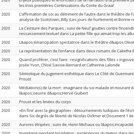
2020
Enjeux poétiques et énonciatifs de la narration à la première
les trois premières Continuations du Conte du Graal
2020
L’affirmation de soi au détriment de l’autre dans le théâtre de Fa
analyse de Scotstown, Billy (Les jours de hurlement) et Bonne re
2020
La Ceinture des Parques ; suivi de Neuf gouttes contre l’incendie
ressassement textuel dans La petite fille qui aimait trop les all
2020
L&apos;émancipation spectatrice dans le théâtre d&apos;Olivie
2020
La représentation de l’enfance dans deux romans de Calixthe 
2020
Quand proférer, c’est faire : resignifications des filles « ingou
Josée Yvon, Chloé Savoie-Bernard et Catherine Lalonde
2020
Sémiotique du jugement esthétique dans Le Côté de Guermant
Proust
2020
Médiation(s) de la mort : imaginaire du soi malade et mourant 
l&apos;oeuvre d&apos;Hervé Guibert
2020
Proust et les limites du corps
2020
«En finir avec la géographie» : détournements ludiques de l’écr
dans Six degrés de liberté de Nicolas Dickner et Document 1 de 
2020
Aurores étripées ; suivi de, Henri Michaux ou l&apos;incapacit
2020
Inventaire pendant liquidation : expériences du temps dans les