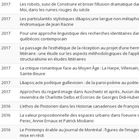
2017
Les robots, suivi de Construire et briser l’illusion dramatique 
Moi, dans les ruines rouges du siècle
2017
Les particularités stylistiques d&apos;une langue non-métapho
Andromaque de Jean Racine
2017
Pour une approche linguistique des recherches identitaires da
québécois contemporain
2017
Le passage de l’esthétique de la réception au projet d’une he
littéraire : une étude sur les aspects méthodologiques de l’appl
structuralisme en études littéraires
2017
La critique romantique face au Moyen Âge : La Harpe, Villemain,
Sainte-Beuve
2017
L&apos;acte poétique guillevicien : de la paroi-poème au poète
2017
Approches du regard-image dans Auschwitz et après, Aucun d
reviendra de Charlotte Delbo et Écorces de Georges Didi-Hub
2016
L’ethos de l’historien dans les Historiæ canadenses de Françoi
2016
La valeur propositionnelle des espaces urbains dans l’oeuvre
Perec, Annie Ernaux et Patrick Modiano
2016
Le Printemps érable au Journal de Montréal : figures de l’imagina
mise en récit