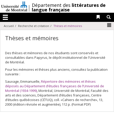
Passer
/
Département des
littératures de
au
langue française
contenu
Liens 
R
Menu
N
Accueil
Recherche et création
Thèses et mémoires
Thèses et mémoires
Des thèses et mémoires de nos étudiants sont conservés et
consultables dans Papyrus, le dépôt institutionnel de l'Université
de Montréal.
Pour les mémoires et thèses plus anciens, consultez la publication
suivante :
Sauvage, Emmanuelle,
Répertoire des mémoires et thèses
déposés au Département d’études françaises de l’Université de
Montréal (1934-1999)
, Montréal, Université de Montréal, Faculté des
arts et des sciences, Département d’études françaises, Centre
d’études québécoises (CÉTUQ), coll. «Cahiers de recherche», 13,
2000 (édition révisée et augmentée), 112 p. (Format PDF)