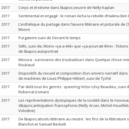
2017
Corps et érotisme dans l&apos;oeuvre de Nelly Kaplan
2017
Sentimental et engagé : le roman Aïcha la rebelle d’Halima Be
2017
L’esthétique du partage dans l’œuvre littéraire et picturale de
Moore
2017
Purgatoire suivi de Devant le temps
2017
Stills, suivi de, Moins «ça-a-été» que «ça-pourrait-être» : fictions
de l&apos;autoportrait
2017
Mezura : survivance des troubadours dans Quelque chose noi
Roubaud
2017
Dispositifs du recueil et composition d’un univers narratif dan
de machines de Louis-Philippe Hébert, suivi de Tyché
2017
Par-delà tous les genres : queering Victor-Lévy Beaulieu, suivi 
Roberval (roman)
2017
Les représentations dystopiques de la société dans le nouve
d&apos;anticipation francophone (Nelly Arcan, Michel Houelleb
Volodine)
2017
De l&apos;absolu littéraire au neutre : les fins de la littérature
Blanchot et Samuel Beckett