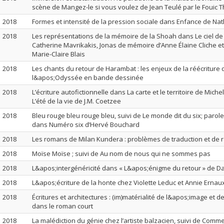
scène de Mangez-le si vous voulez de Jean Teulé par le Fouic 
2018
Formes et intensité de la pression sociale dans Enfance de Nat
2018
Les représentations de la mémoire de la Shoah dans Le ciel de 
Catherine Mavrikakis, Jonas de mémoire d’Anne Élaine Cliche et 
Marie-Claire Blais
2018
Les chants du retour de Harambat : les enjeux de la réécriture 
l&apos;Odyssée en bande dessinée
2018
L’écriture autofictionnelle dans La carte et le territoire de Mich
L’été de la vie de J.M. Coetzee
2018
Bleu rouge bleu rouge bleu, suivi de Le monde dit du six; parole
dans Numéro six d’Hervé Bouchard
2018
Les romans de Milan Kundera : problèmes de traduction et de 
2018
Moïse Moïse ; suivi de Au nom de nous qui ne sommes pas
2018
L&apos;intergénéricité dans « L&apos;énigme du retour » de Da
2018
L&apos;écriture de la honte chez Violette Leduc et Annie Ernau
2018
Écritures et architectures : (im)matérialité de l&apos;image et 
dans le roman court
2018
La malédiction du génie chez l’artiste balzacien, suivi de Comme