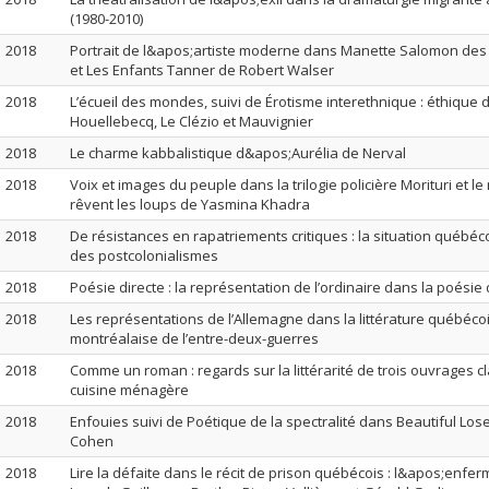
(1980-2010)
2018
Portrait de l&apos;artiste moderne dans Manette Salomon des
et Les Enfants Tanner de Robert Walser
2018
L’écueil des mondes, suivi de Érotisme interethnique : éthique
Houellebecq, Le Clézio et Mauvignier
2018
Le charme kabbalistique d&apos;Aurélia de Nerval
2018
Voix et images du peuple dans la trilogie policière Morituri et l
rêvent les loups de Yasmina Khadra
2018
De résistances en rapatriements critiques : la situation québé
des postcolonialismes
2018
Poésie directe : la représentation de l’ordinaire dans la poésie
2018
Les représentations de l’Allemagne dans la littérature québécoi
montréalaise de l’entre-deux-guerres
2018
Comme un roman : regards sur la littérarité de trois ouvrages c
cuisine ménagère
2018
Enfouies suivi de Poétique de la spectralité dans Beautiful Lo
Cohen
2018
Lire la défaite dans le récit de prison québécois : l&apos;enf