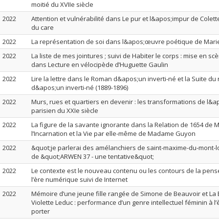
moitié du XVIIe siècle
2022
Attention et vulnérabilité dans Le pur et l&apos;impur de Colette
du care
2022
La représentation de soi dans l&apos;œuvre poétique de Mari
2022
La liste de mes jointures ; suivi de Habiter le corps : mise en s
dans Lecture en vélocipède d’Huguette Gaulin
2022
Lire la lettre dans le Roman d&apos;un inverti-né et la Suite d
d&apos;un inverti-né (1889-1896)
2022
Murs, rues et quartiers en devenir : les transformations de l&a
parisien du XXIe siècle
2022
La figure de la savante ignorante dans la Relation de 1654 de 
l’Incarnation et la Vie par elle-même de Madame Guyon
2022
&quot;je parlerai des amélanchiers de saint-maxime-du-mont-lo
de &quot;ARWEN 37 - une tentative&quot;
2022
Le contexte est le nouveau contenu ou les contours de la pens
l’ère numérique suivi de Internet
2022
Mémoire d’une jeune fille rangée de Simone de Beauvoir et La
Violette Leduc : performance d’un genre intellectuel féminin à l’
porter