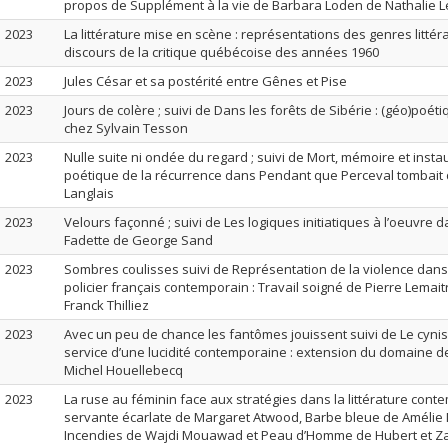
propos de Supplément à la vie de Barbara Loden de Nathalie L
2023
La littérature mise en scène : représentations des genres littér
discours de la critique québécoise des années 1960
2023
Jules César et sa postérité entre Gênes et Pise
2023
Jours de colère ; suivi de Dans les forêts de Sibérie : (géo)poét
chez Sylvain Tesson
2023
Nulle suite ni ondée du regard ; suivi de Mort, mémoire et instau
poétique de la récurrence dans Pendant que Perceval tombait 
Langlais
2023
Velours façonné ; suivi de Les logiques initiatiques à l’oeuvre d
Fadette de George Sand
2023
Sombres coulisses suivi de Représentation de la violence dan
policier français contemporain : Travail soigné de Pierre Lemai
Franck Thilliez
2023
Avec un peu de chance les fantômes jouissent suivi de Le cynism
service d’une lucidité contemporaine : extension du domaine de 
Michel Houellebecq
2023
La ruse au féminin face aux stratégies dans la littérature cont
servante écarlate de Margaret Atwood, Barbe bleue de Amélie
Incendies de Wajdi Mouawad et Peau d’Homme de Hubert et Z