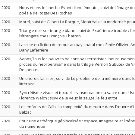
2020
Nous étions les nerfs rêvant d’une émeute ; suivi de L’image du
poésie de Roger Des Roches
2020
Morel, suivi de Gilbert La Rocque, Montréal et la modernité pour
2020
Triangle noir sur triangle blanc ; suivi de Expérience trouble : l’o
l’étrangeté chez François Charron
2020
La mise en fiction du retour au pays natal chez Émile Ollivier, 
Dany Laferrière
2020
&apos;Tous les pauvres ne sont pas terroristes, heureusement!
procès du néolibéralisme dans la trilogie Vernon Subutex de Vi
Despentes
2020
Un endroit familier ; suivi de Le problème de la mémoire dans le
littéraire
2020
Syncrétisme visuel et textuel : transmutation du sacré dans Us
Florence Welch ; suivi de Je veux la sauge, le feu et toi
2020
Les enfants de Caïn : la complexité du meurtre dans l’œuvre d
Balzac
2020
Pour une esthétique géolocalisée : espace, imaginaire et littéra
du numérique