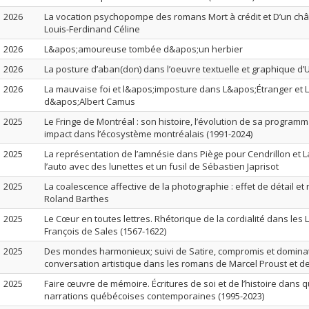
2026
La vocation psychopompe des romans Mort à crédit et D’un chât
Louis-Ferdinand Céline
2026
L&apos;amoureuse tombée d&apos;un herbier
2026
La posture d’aban(don) dans l’oeuvre textuelle et graphique d’U
2026
La mauvaise foi et l&apos;imposture dans L&apos;Étranger et 
d&apos;Albert Camus
2025
Le Fringe de Montréal : son histoire, l’évolution de sa programm
impact dans l’écosystème montréalais (1991-2024)
2025
La représentation de l’amnésie dans Piège pour Cendrillon et
l’auto avec des lunettes et un fusil de Sébastien Japrisot
2025
La coalescence affective de la photographie : effet de détail et
Roland Barthes
2025
Le Cœur en toutes lettres. Rhétorique de la cordialité dans les L
François de Sales (1567-1622)
2025
Des mondes harmonieux; suivi de Satire, compromis et dominat
conversation artistique dans les romans de Marcel Proust et de
2025
Faire œuvre de mémoire. Écritures de soi et de l’histoire dans 
narrations québécoises contemporaines (1995-2023)