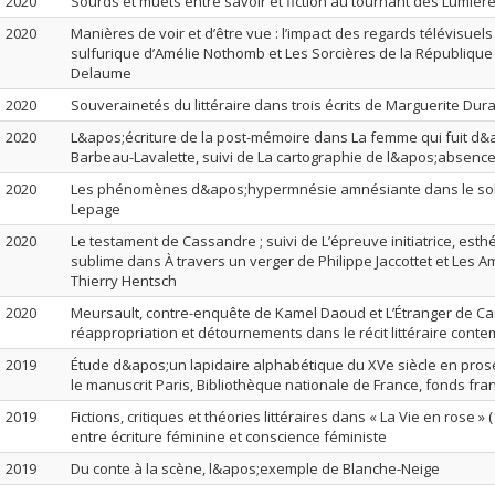
2020
Sourds et muets entre savoir et fiction au tournant des Lumièr
2020
Manières de voir et d’être vue : l’impact des regards télévisuel
sulfurique d’Amélie Nothomb et Les Sorcières de la République
Delaume
2020
Souverainetés du littéraire dans trois écrits de Marguerite Dur
2020
L&apos;écriture de la post-mémoire dans La femme qui fuit d&
Barbeau-Lavalette, suivi de La cartographie de l&apos;absenc
2020
Les phénomènes d&apos;hypermnésie amnésiante dans le sol
Lepage
2020
Le testament de Cassandre ; suivi de L’épreuve initiatrice, esth
sublime dans À travers un verger de Philippe Jaccottet et Les 
Thierry Hentsch
2020
Meursault, contre-enquête de Kamel Daoud et L’Étranger de Ca
réappropriation et détournements dans le récit littéraire cont
2019
Étude d&apos;un lapidaire alphabétique du XVe siècle en pro
le manuscrit Paris, Bibliothèque nationale de France, fonds fran
2019
Fictions, critiques et théories littéraires dans « La Vie en rose » 
entre écriture féminine et conscience féministe
2019
Du conte à la scène, l&apos;exemple de Blanche-Neige