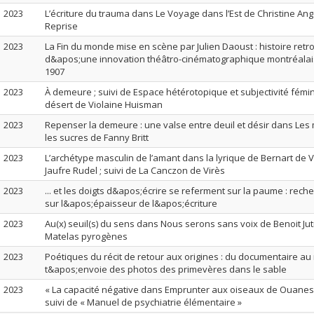
2023
L’écriture du trauma dans Le Voyage dans l’Est de Christine Ango
Reprise
2023
La Fin du monde mise en scène par Julien Daoust : histoire ret
d&apos;une innovation théâtro-cinématographique montréala
1907
2023
À demeure ; suivi de Espace hétérotopique et subjectivité fém
désert de Violaine Huisman
2023
Repenser la demeure : une valse entre deuil et désir dans Les 
les sucres de Fanny Britt
2023
L’archétype masculin de l’amant dans la lyrique de Bernart de 
Jaufre Rudel ; suivi de La Canczon de Virès
2023
... et les doigts d&apos;écrire se referment sur la paume : rech
sur l&apos;épaisseur de l&apos;écriture
2023
Au(x) seuil(s) du sens dans Nous serons sans voix de Benoit Jutr
Matelas pyrogènes
2023
Poétiques du récit de retour aux origines : du documentaire au r
t&apos;envoie des photos des primevères dans le sable
2023
« La capacité négative dans Emprunter aux oiseaux de Ouaness
suivi de « Manuel de psychiatrie élémentaire »