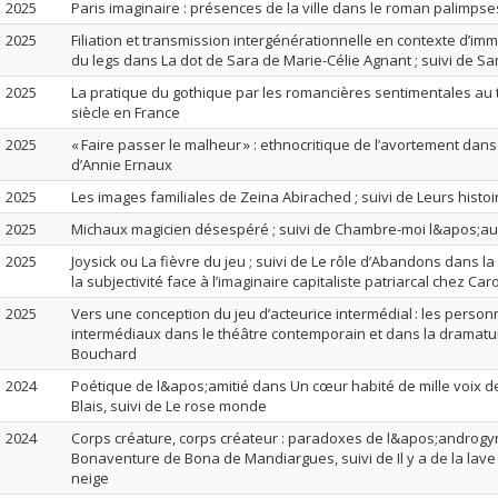
2025
Paris imaginaire : présences de la ville dans le roman palimpse
2025
Filiation et transmission intergénérationnelle en contexte d’immi
du legs dans La dot de Sara de Marie-Célie Agnant ; suivi de S
2025
La pratique du gothique par les romancières sentimentales au 
siècle en France
2025
« Faire passer le malheur » : ethnocritique de l’avortement dan
d’Annie Ernaux
2025
Les images familiales de Zeina Abirached ; suivi de Leurs histoir
2025
Michaux magicien désespéré ; suivi de Chambre-moi l&apos;au
2025
Joysick ou La fièvre du jeu ; suivi de Le rôle d’Abandons dans la
la subjectivité face à l’imaginaire capitaliste patriarcal chez Car
2025
Vers une conception du jeu d’acteurice intermédial : les perso
intermédiaux dans le théâtre contemporain et dans la dramatu
Bouchard
2024
Poétique de l&apos;amitié dans Un cœur habité de mille voix d
Blais, suivi de Le rose monde
2024
Corps créature, corps créateur : paradoxes de l&apos;androgy
Bonaventure de Bona de Mandiargues, suivi de Il y a de la lav
neige