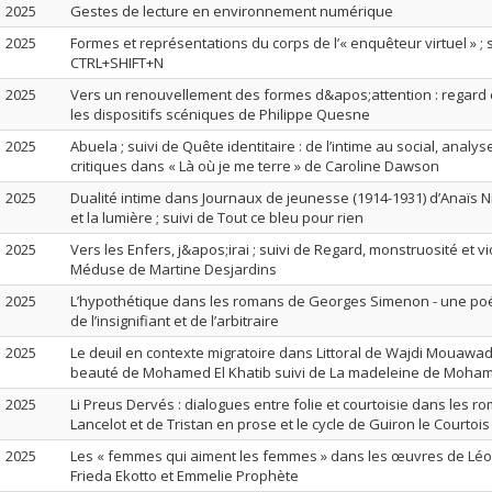
2025
Gestes de lecture en environnement numérique
2025
Formes et représentations du corps de l’« enquêteur virtuel » ; 
CTRL+SHIFT+N
2025
Vers un renouvellement des formes d&apos;attention : regard 
les dispositifs scéniques de Philippe Quesne
2025
Abuela ; suivi de Quête identitaire : de l’intime au social, analy
critiques dans « Là où je me terre » de Caroline Dawson
2025
Dualité intime dans Journaux de jeunesse (1914-1931) d’Anaïs Ni
et la lumière ; suivi de Tout ce bleu pour rien
2025
Vers les Enfers, j&apos;irai ; suivi de Regard, monstruosité et 
Méduse de Martine Desjardins
2025
L’hypothétique dans les romans de Georges Simenon - une po
de l’insignifiant et de l’arbitraire
2025
Le deuil en contexte migratoire dans Littoral de Wajdi Mouawad 
beauté de Mohamed El Khatib suivi de La madeleine de Moha
2025
Li Preus Dervés : dialogues entre folie et courtoisie dans les r
Lancelot et de Tristan en prose et le cycle de Guiron le Courtois
2025
Les « femmes qui aiment les femmes » dans les œuvres de Lé
Frieda Ekotto et Emmelie Prophète