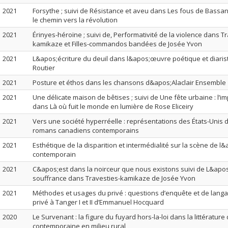
2021
Forsythe ; suivi de Résistance et aveu dans Les fous de Bassan
le chemin vers la révolution
2021
Érinyes-héroïne ; suivi de, Performativité de la violence dans T
kamikaze et Filles-commandos bandées de Josée Yvon
2021
L&apos;écriture du deuil dans l&apos;œuvre poétique et diari
Routier
2021
Posture et éthos dans les chansons d&apos;Alaclair Ensemble
2021
Une délicate maison de bêtises ; suivi de Une fête urbaine : l’im
dans Là où fuit le monde en lumière de Rose Eliceiry
2021
Vers une société hyperréelle : représentations des États-Unis d
romans canadiens contemporains
2021
Esthétique de la disparition et intermédialité sur la scène de l
contemporain
2021
C&apos;est dans la noirceur que nous existons suivi de L&apos;
souffrance dans Travesties-kamikaze de Josée Yvon
2021
Méthodes et usages du privé : questions d’enquête et de lang
privé à Tanger I et II d’Emmanuel Hocquard
2020
Le Survenant : la figure du fuyard hors-la-loi dans la littératur
contemporaine en milieu rural