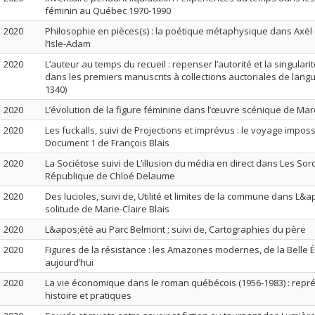
féminin au Québec 1970-1990
2020
Philosophie en pièces(s) : la poétique métaphysique dans Axël d
l’Isle-Adam
2020
L’auteur au temps du recueil : repenser l’autorité et la singular
dans les premiers manuscrits à collections auctoriales de langue
1340)
2020
L’évolution de la figure féminine dans l’œuvre scénique de Ma
2020
Les fuckalls, suivi de Projections et imprévus : le voyage impos
Document 1 de François Blais
2020
La Sociétose suivi de L’illusion du média en direct dans Les Sor
République de Chloé Delaume
2020
Des lucioles, suivi de, Utilité et limites de la commune dans L&
solitude de Marie-Claire Blais
2020
L&apos;été au Parc Belmont ; suivi de, Cartographies du père
2020
Figures de la résistance : les Amazones modernes, de la Belle
aujourd’hui
2020
La vie économique dans le roman québécois (1956-1983) : repré
histoire et pratiques