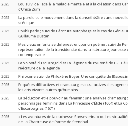
2025
Lou suivi de Face à la maladie mentale et à la création dans Cah
d’Unica Zürn
2025
La parole et le mouvement dans la dansethéâtre : une nouvelle 
scénique
2025
L’oubli parle ; suivi de L’écriture autophage et le cas de Génie D
Guillaume Dustan
2025
Mes vieux enfants se défenestrent par un poème ; suivi de Pen
représentation de la transidentité dans la littérature jeuness
contemporaine
2025
La Volonté du roi Krogold et La Légende du roi René de L.-F. Céli
réécriture de la légende
2025
Philoxène suivi de Philoxène Boyer. Une conquête de l&apos;in
2025
Enquêtes diffractives et dramaturgies intra-actives : les agent
les arts vivants autres qu’humains
2025
La séduction et le pouvoir au féminin : une analyse dramaturg
personnages féminins dans La Princesse d’Élide (1664) et La C
d’Escarbagnas (1671)
2025
« Les aventures de la duchesse Sanseverina » ou Les virtualit
de La Chartreuse de Parme de Stendhal