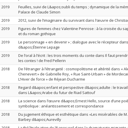
2019
Feuilles, suivi de L&apos;oubli du temps ; dynamique de la mé
Palace de Claude Simon
2019
2012, suivi de l’imaginaire du survivant dans l’œuvre de Christi
2019
Figures de femmes chez Valentine Penrose : à la croisée du sap
et du roman gothique
2019
Le personnage « en devenir » ; dialogue avec le récepteur dan
d&apos;Étienne Lepage
2019
De l’oral à l’écrit : les trois moments du conte dans Il faut prend
les contes ! de Fred Pellerin
2018
De l’étranger à l’étrangeté : cosmopolitisme et altérité dans « 
Chenevert » de Gabrielle Roy, « Rue Saint-Urbain » de Mordecai 
L’Hiver de force » de Réjean Ducharme
2018
Regard d&apos;enfant et perspective d&apos;adulte : le travai
dans L&apos;Arabe du futur de Riad Sattouf
2018
La science dans l’œuvre d&apos;Ernest Hello, source d’une po
symbolique : anéantissement et correspondance
2018
Du jugement éthique et esthétique dans «Les misérables de M.
Barbey d&apos;Aurevilly
2018
La théâtralisation de l&apos;exil dans la dramaturgie migrant