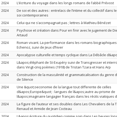
2024
L’écriture du voyage dans les longs romans de l’abbé Prévost
2024
De soi et des autres : entrelacs de l’intime et du collectif dans l
soi contemporaines
2024
Celui qui ne s’accompagnait pas ; lettres à Mathieu Bénézet
2024
Psychose et création dans Pour en finir avec le jugement de Di
Artaud
2024
Roman vivant. La performance dans les romans biographiques
Echenoz, suivi de Jeux d’hiver
2024
Apocalypse culturelle et temps cyclique dans La Débâcle d&apo
2024
L&apos;éléphant de St-Exupéry suivi de Transgresser et interro
dans Vingt-cinq poèmes (1918) de Tristan Tzara et Hans Arp
2024
Construction de la masculinité et grammaticalisation du genre
de Silence
2024
Une &quot;oeconomie de la langue tout differente de celles
d&apos;Europe&quot; : langues de l&apos;autre au prisme de
l&apos;imaginaire langagier français dans les récits viatiques d
2024
La figure de l’auteur et ses doubles dans Les Chevaliers de la 
Renaud et Armide de Jean Cocteau
2024
L&apos;écriture du quotidien comme soin dans Les heures lon