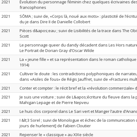
2021
Évolution du personnage féminin chez quelques écrivaines de
francophones
2021
SŌMA ; suivi de, «Corps là, noué aux mots» : plasticité de l’écrit
du je dans Dire II de Danielle Collobert
2021
Pièces d&apos;eau ; suivi de Lisibilités de la trace dans The Ob
Scott
2021
Le personnage queer du dandy décadent dans Les Hors nature
Le Portrait de Dorian Gray d’Oscar Wilde
2021
La « jeune fille » et sa représentation dans le roman catholique
1914)
2021
Cultiver le doute : les contradictions polyphoniques de narrate
dans «Asiles de fous» de Régis Jauffret, suivi de «Fractures mul
2021
Conter et compter : le récit bref et la «révolution commerciale» d
2021
Je suis une voiture ; suivi de L&apos;écriture du fleuve dans la
Mahigan Lepage et de Pierre Nepveu
2021
Le huis clos corporel dans Le Sari vert et Manger l’autre d’Anan
2021
I &lt;3 Sorel ; suivi de Monologue et échec de la communication d
jours de hurlement] de Fabien Cloutier
2021
Repenser le « classique » au XIXe siècle