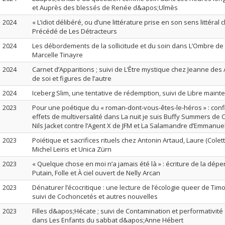
et Auprès des blessés de Renée d&apos;Ulmès
2024
« L’idiot délibéré, ou d’une littérature prise en son sens littéral 
Précédé de Les Détracteurs
2024
Les débordements de la sollicitude et du soin dans L’Ombre de
Marcelle Tinayre
2024
Carnet d’Apparitions ; suivi de L’Être mystique chez Jeanne des 
de soi et figures de l’autre
2024
Iceberg Slim, une tentative de rédemption, suivi de Libre mainte
2023
Pour une poétique du « roman-dont-vous-êtes-le-héros » : confi
effets de multiversalité dans La nuit je suis Buffy Summers de
Nils Jacket contre l’Agent X de JFM et La Salamandre d’Emmanue
2023
Poïétique et sacrifices rituels chez Antonin Artaud, Laure (Colett
Michel Leiris et Unica Zürn
2023
« Quelque chose en moi n’a jamais été là » : écriture de la dé
Putain, Folle et À ciel ouvert de Nelly Arcan
2023
Dénaturer l’écocritique : une lecture de l’écologie queer de Tim
suivi de Cochoncetés et autres nouvelles
2023
Filles d&apos;Hécate ; suivi de Contamination et performativité 
dans Les Enfants du sabbat d&apos;Anne Hébert