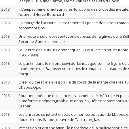
Joseph-Guillaume Barthe, Pierre Vallières et Gérald Godin
2018
« L’empêchement moteur » : les fonctions des procédés métate
l’œuvre d’Hervé Bouchard
2018
En marge de l’histoire : le traitement du passé dans trois roma
contemporains
2018
Une route à soi : représentations et récits de fugitives de la Be
Seconde Guerre mondiale
2018
Le Centre des auteurs dramatiques (CEAD) : action structurante e
(1965-1980)
2018
Le pantin dans le miroir ; suivi de, Le masque comme figure d
expérience de l&apos;écriture dans le roman Les masques de G
Rocque
2018
Créer du théâtre en région : le discours de la marge chez les 
d&apos;Opium
2018
Pour une poétique du silence : transmédialité théâtrale et pass
plateforme cinématographique dans le Québec contemporain : 
Lazhar
2018
Les phrases se jettent en bas de mon corps ; suivi de L&apos;e
douleur dans l&apos;oeuvre de Tania Langlais
2018
Immersion et distanciation : le paradoxe de la multisensorialité