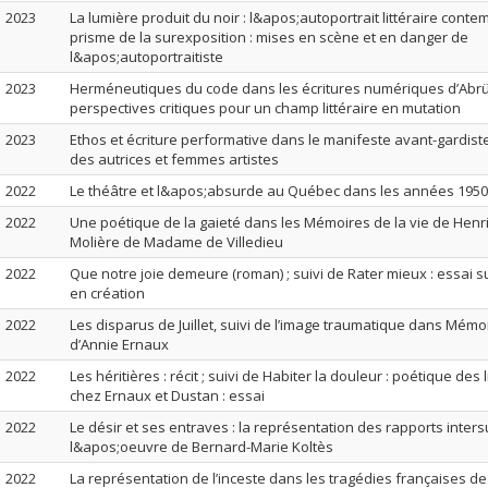
2023
La lumière produit du noir : l&apos;autoportrait littéraire cont
prisme de la surexposition : mises en scène et en danger de
l&apos;autoportraitiste
2023
Herméneutiques du code dans les écritures numériques d’Abrüp
perspectives critiques pour un champ littéraire en mutation
2023
Ethos et écriture performative dans le manifeste avant-gardist
des autrices et femmes artistes
2022
Le théâtre et l&apos;absurde au Québec dans les années 1950
2022
Une poétique de la gaieté dans les Mémoires de la vie de Henri
Molière de Madame de Villedieu
2022
Que notre joie demeure (roman) ; suivi de Rater mieux : essai s
en création
2022
Les disparus de Juillet, suivi de l’image traumatique dans Mémoir
d’Annie Ernaux
2022
Les héritières : récit ; suivi de Habiter la douleur : poétique des 
chez Ernaux et Dustan : essai
2022
Le désir et ses entraves : la représentation des rapports inters
l&apos;oeuvre de Bernard-Marie Koltès
2022
La représentation de l’inceste dans les tragédies françaises d