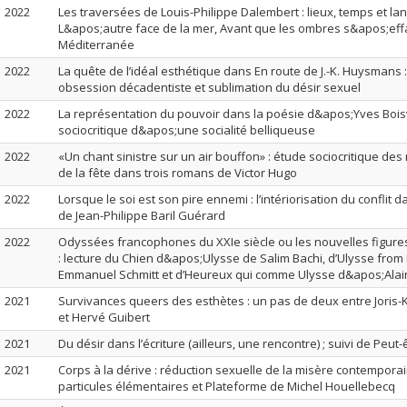
2022
Les traversées de Louis-Philippe Dalembert : lieux, temps et l
L&apos;autre face de la mer, Avant que les ombres s&apos;eff
Méditerranée
2022
La quête de l’idéal esthétique dans En route de J.-K. Huysmans :
obsession décadentiste et sublimation du désir sexuel
2022
La représentation du pouvoir dans la poésie d&apos;Yves Boisve
sociocritique d&apos;une socialité belliqueuse
2022
«Un chant sinistre sur un air bouffon» : étude sociocritique de
de la fête dans trois romans de Victor Hugo
2022
Lorsque le soi est son pire ennemi : l’intériorisation du conflit
de Jean-Philippe Baril Guérard
2022
Odyssées francophones du XXIe siècle ou les nouvelles figur
: lecture du Chien d&apos;Ulysse de Salim Bachi, d’Ulysse from 
Emmanuel Schmitt et d’Heureux qui comme Ulysse d&apos;Alai
2021
Survivances queers des esthètes : un pas de deux entre Joris
et Hervé Guibert
2021
Du désir dans l’écriture (ailleurs, une rencontre) ; suivi de Peu
2021
Corps à la dérive : réduction sexuelle de la misère contempora
particules élémentaires et Plateforme de Michel Houellebecq