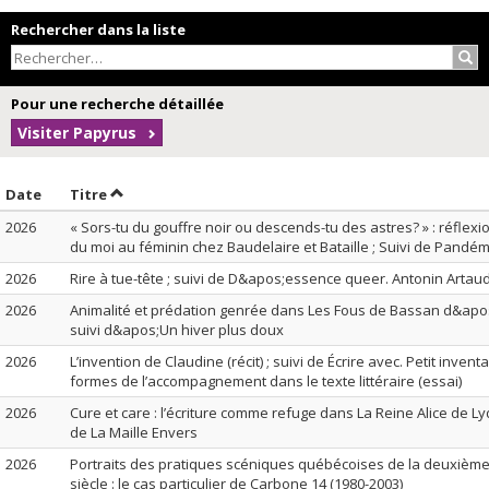
Rechercher dans la liste
Rec
Pour une recherche détaillée
Visiter Papyrus
Trier par date en ordre croissant
Trier par titre en ordre croissant
Date
Titre
2026
« Sors-tu du gouffre noir ou descends-tu des astres? » : réflexio
du moi au féminin chez Baudelaire et Bataille ; Suivi de Pandé
2026
Rire à tue-tête ; suivi de D&apos;essence queer. Antonin Artau
2026
Animalité et prédation genrée dans Les Fous de Bassan d&apo
suivi d&apos;Un hiver plus doux
2026
L’invention de Claudine (récit) ; suivi de Écrire avec. Petit inventa
formes de l’accompagnement dans le texte littéraire (essai)
2026
Cure et care : l’écriture comme refuge dans La Reine Alice de Lyd
de La Maille Envers
2026
Portraits des pratiques scéniques québécoises de la deuxième
siècle : le cas particulier de Carbone 14 (1980-2003)