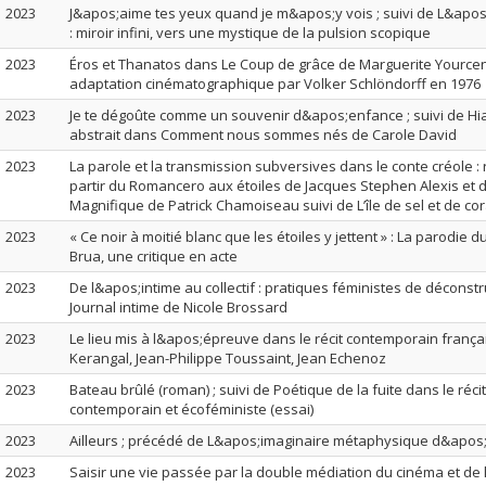
2023
J&apos;aime tes yeux quand je m&apos;y vois ; suivi de L&apos;
: miroir infini, vers une mystique de la pulsion scopique
2023
Éros et Thanatos dans Le Coup de grâce de Marguerite Yource
adaptation cinématographique par Volker Schlöndorff en 1976
2023
Je te dégoûte comme un souvenir d&apos;enfance ; suivi de Hia
abstrait dans Comment nous sommes nés de Carole David
2023
La parole et la transmission subversives dans le conte créole : 
partir du Romancero aux étoiles de Jacques Stephen Alexis et 
Magnifique de Patrick Chamoiseau suivi de L’île de sel et de cor
2023
« Ce noir à moitié blanc que les étoiles y jettent » : La parodie 
Brua, une critique en acte
2023
De l&apos;intime au collectif : pratiques féministes de déconst
Journal intime de Nicole Brossard
2023
Le lieu mis à l&apos;épreuve dans le récit contemporain françai
Kerangal, Jean-Philippe Toussaint, Jean Echenoz
2023
Bateau brûlé (roman) ; suivi de Poétique de la fuite dans le réc
contemporain et écoféministe (essai)
2023
Ailleurs ; précédé de L&apos;imaginaire métaphysique d&apo
2023
Saisir une vie passée par la double médiation du cinéma et de l’