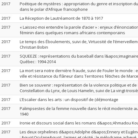
2017
Poétique de mystères : appropriation du genre et inscription du 
dans le polar d’Afrique francophone
2017
La Réception de Lautréamont de 1870 à 1917
2017
« Laissez-moi entendre la parole d’acier » : enjeux d’énonciat
féminin dans quelques romans africains contemporains
2017
Le temps des Éboulements, suivi de, Virtuosité de l’émerveille
Christian Bobin
2017
SQUEEZE : représentations du baseball dans l&apos;imaginaire
Québec : 1994-2014
2017
La mort sera notre dernière fraude, suivi de Fouler le monde : 
ville et résistance du flâneur dans Territoires fétiches de Marc
2017
Bien se souvenir : représentation de la violence politique et de
Constellation du Lynx, de Louis Hamelin, suivi de La vingt-trois
2017
L’Escalier dans les arts : un dispositif de (dé)montage
2017
Palimpsestes de la femme nouvelle dans le récit moderniste au 
1940
2017
Ironie et discours social dans les romans d&apos;Ahmadou K
2017
Les deux orphelines d&apos;Adolphe d&apos;Ennery et Eugèn
; &quot;Oculaire&quot;, larmes et cécité : le mélodrame achevé