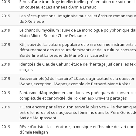
2019
Ethos d’une transfuge intellectuelle : présentation de soi dans
un couteau et Les années d’Annie Ernaux
2019
Les récits-partitions : imaginaire musical et écriture romanesqu
du XXe siècle
2019
Le chant du mycélium ; suivi de Le monologue polyphonique da
Matin Midi et Soir de Chloé Delaume
2019
Ktf ; suivi de, La culture populaire et le rire comme instruments 
détournement des discours dominants et de la culture consac
Borderline et La brèche de Marie-Sissi Labrèche
2019
Identités de Claude Cahun : étude de l’héritage juif dans les tex
images
2019
Souveraineté(s) du littéraire? L&apos;agir textuel et la question
l&apos;exception : l&apos;exemple de Bernard-Marie Koltès
2019
Fantasme d&apos;immersion dans les poétiques de constructi
complétude et canonicité, de Tolkien aux univers partagés
2019
« C’est encore par elles qu’on arrive le plus vite » : la dynamiq
entre le héros et ses adjuvants féminins dans Le Père Goriot de
Ami de Maupassant
2019
Rêve d’artiste : la littérature, la musique et l’histoire de l’art da
d’Émile Nelligan