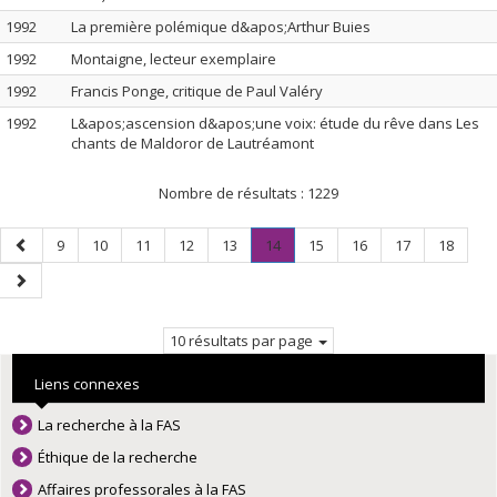
1992
La première polémique d&apos;Arthur Buies
1992
Montaigne, lecteur exemplaire
1992
Francis Ponge, critique de Paul Valéry
1992
L&apos;ascension d&apos;une voix: étude du rêve dans Les
chants de Maldoror de Lautréamont
Nombre de résultats :
1229
Page
Page
Page
Page
Page
Page
Page
.
Page
Page
Page
Page
9
10
11
12
13
14
15
16
17
18
précédente
Page
Page
courante.
suivante
10 résultats par page
Liens connexes
La recherche à la FAS
Éthique de la recherche
Affaires professorales à la FAS