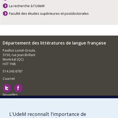
La recherche à l'UdeM
Faculté des études supérieures et postdoctorales
Département des littératures de langue française
Pavillon Lionel-Groulx,
3150, rue Jean-Brillant
Montréal (QC)
H3T 1N8
514.343.6787
Courriel
Nouvelles
Activités
Comment soutenir le Département?
L’UdeM reconnaît l’importance de