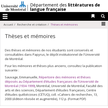
Passer
/
Département des
littératures de
au
langue française
contenu
Liens 
R
Menu
N
Accueil
Recherche et création
Thèses et mémoires
Thèses et mémoires
Des thèses et mémoires de nos étudiants sont conservés et
consultables dans Papyrus, le dépôt institutionnel de l'Université
de Montréal.
Pour les mémoires et thèses plus anciens, consultez la publication
suivante :
Sauvage, Emmanuelle,
Répertoire des mémoires et thèses
déposés au Département d’études françaises de l’Université de
Montréal (1934-1999)
, Montréal, Université de Montréal, Faculté des
arts et des sciences, Département d’études françaises, Centre
d’études québécoises (CÉTUQ), coll. «Cahiers de recherche», 13,
2000 (édition révisée et augmentée), 112 p. (Format PDF)