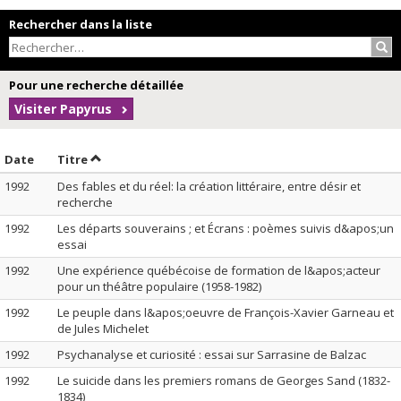
Rechercher dans la liste
Rec
Pour une recherche détaillée
Visiter Papyrus
Trier par date en ordre décroissant
Trier par titre en ordre décroissant
Date
Titre
1992
Des fables et du réel: la création littéraire, entre désir et
recherche
1992
Les départs souverains ; et Écrans : poèmes suivis d&apos;un
essai
1992
Une expérience québécoise de formation de l&apos;acteur
pour un théâtre populaire (1958-1982)
1992
Le peuple dans l&apos;oeuvre de François-Xavier Garneau et
de Jules Michelet
1992
Psychanalyse et curiosité : essai sur Sarrasine de Balzac
1992
Le suicide dans les premiers romans de Georges Sand (1832-
1834)