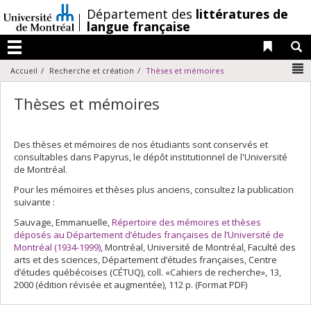
Passer
/
Département des
littératures de
au
langue française
contenu
Liens 
R
Menu
N
Accueil
Recherche et création
Thèses et mémoires
Thèses et mémoires
Des thèses et mémoires de nos étudiants sont conservés et
consultables dans Papyrus, le dépôt institutionnel de l'Université
de Montréal.
Pour les mémoires et thèses plus anciens, consultez la publication
suivante :
Sauvage, Emmanuelle,
Répertoire des mémoires et thèses
déposés au Département d’études françaises de l’Université de
Montréal (1934-1999)
, Montréal, Université de Montréal, Faculté des
arts et des sciences, Département d’études françaises, Centre
d’études québécoises (CÉTUQ), coll. «Cahiers de recherche», 13,
2000 (édition révisée et augmentée), 112 p. (Format PDF)