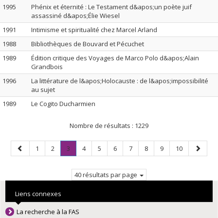
1995
Phénix et éternité : Le Testament d&apos;un poète juif
assassiné d&apos;Élie Wiesel
1991
Intimisme et spiritualité chez Marcel Arland
1988
Bibliothèques de Bouvard et Pécuchet
1989
Édition critique des Voyages de Marco Polo d&apos;Alain
Grandbois
1996
La littérature de l&apos;Holocauste : de l&apos;impossibilité
au sujet
1989
Le Cogito Ducharmien
Nombre de résultats :
1229
Page
Page
Page
Page
.
Page
Page
Page
Page
Page
Page
Page
Page
1
2
3
4
5
6
7
8
9
10
précédente
Page
suivant
courante.
40 résultats par page
Liens connexes
La recherche à la FAS