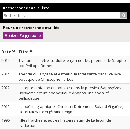
Rechercher dans la liste
Rec
Pour une recherche détaillée
Visiter Papyrus
Trier par date en ordre croissant
Trier par titre en ordre croissant
Date
Titre
2012
Traduire le mètre, traduire le rythme : les poèmes de Sappho
par Philippe Brunet
2014
Théorie du langage et esthétique totalisante dans l’œuvre
poétique de Christophe Tarkos
2022
La représentation du pouvoir dans la poésie d&apos;Yves
Boisvert : lecture sociocritique d&apos;une socialité
belliqueuse
2012
La poésie graphique : Christian Dotremont, Roland Giguère,
Henri Michaux et Jérôme Peignot
1996
Filles fraîches et autres histoires suivi de La leçon de
traduction