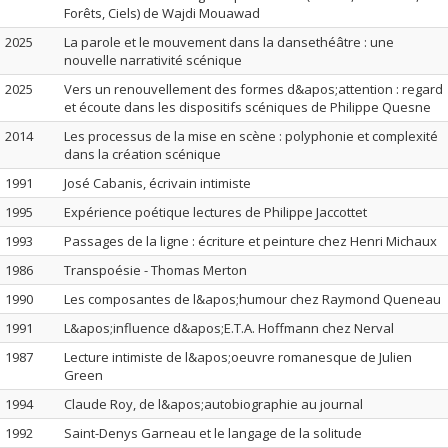
Forêts, Ciels) de Wajdi Mouawad
2025
La parole et le mouvement dans la dansethéâtre : une
nouvelle narrativité scénique
2025
Vers un renouvellement des formes d&apos;attention : regard
et écoute dans les dispositifs scéniques de Philippe Quesne
2014
Les processus de la mise en scène : polyphonie et complexité
dans la création scénique
1991
José Cabanis, écrivain intimiste
1995
Expérience poétique lectures de Philippe Jaccottet
1993
Passages de la ligne : écriture et peinture chez Henri Michaux
1986
Transpoésie - Thomas Merton
1990
Les composantes de l&apos;humour chez Raymond Queneau
1991
L&apos;influence d&apos;E.T.A. Hoffmann chez Nerval
1987
Lecture intimiste de l&apos;oeuvre romanesque de Julien
Green
1994
Claude Roy, de l&apos;autobiographie au journal
1992
Saint-Denys Garneau et le langage de la solitude