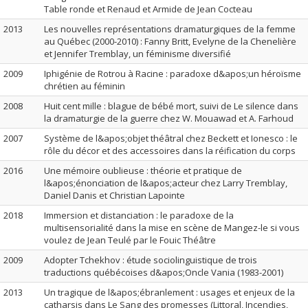
Table ronde et Renaud et Armide de Jean Cocteau
2013
Les nouvelles représentations dramaturgiques de la femme
au Québec (2000-2010) : Fanny Britt, Evelyne de la Chenelière
et Jennifer Tremblay, un féminisme diversifié
2009
Iphigénie de Rotrou à Racine : paradoxe d&apos;un héroïsme
chrétien au féminin
2008
Huit cent mille : blague de bébé mort, suivi de Le silence dans
la dramaturgie de la guerre chez W. Mouawad et A. Farhoud
2007
Système de l&apos;objet théâtral chez Beckett et Ionesco : le
rôle du décor et des accessoires dans la réification du corps
2016
Une mémoire oublieuse : théorie et pratique de
l&apos;énonciation de l&apos;acteur chez Larry Tremblay,
Daniel Danis et Christian Lapointe
2018
Immersion et distanciation : le paradoxe de la
multisensorialité dans la mise en scène de Mangez-le si vous
voulez de Jean Teulé par le Fouic Théâtre
2009
Adopter Tchekhov : étude sociolinguistique de trois
traductions québécoises d&apos;Oncle Vania (1983-2001)
2013
Un tragique de l&apos;ébranlement : usages et enjeux de la
catharsis dans Le Sang des promesses (Littoral, Incendies,