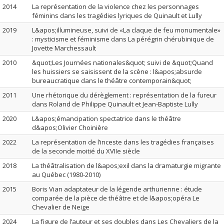
2014
La représentation de la violence chez les personnages
féminins dans les tragédies lyriques de Quinault et Lully
2019
L&apos;illumineuse, suivi de «La claque de feu monumentale»
: mysticisme et féminisme dans La pérégrin chérubinique de
Jovette Marchessault
2010
&quot;Les Journées nationales&quot; suivi de &quot;Quand
les huissiers se saisissent de la scène : l&apos;absurde
bureaucratique dans le théâtre contemporain&quot;
2011
Une rhétorique du dérèglement : représentation de la fureur
dans Roland de Philippe Quinault et Jean-Baptiste Lully
2020
L&apos;émancipation spectatrice dans le théâtre
d&apos;Olivier Choinière
2022
La représentation de l’inceste dans les tragédies françaises
de la seconde moitié du XVIIe siècle
2018
La théâtralisation de l&apos;exil dans la dramaturgie migrante
au Québec (1980-2010)
2015
Boris Vian adaptateur de la légende arthurienne : étude
comparée de la pièce de théâtre et de l&apos;opéra Le
Chevalier de Neige
2024
La figure de l’auteur et ses doubles dans Les Chevaliers de la