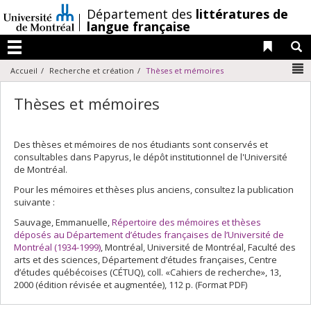
Passer
/
Département des
littératures de
au
langue française
contenu
Liens 
R
Menu
N
Accueil
Recherche et création
Thèses et mémoires
Thèses et mémoires
Des thèses et mémoires de nos étudiants sont conservés et
consultables dans Papyrus, le dépôt institutionnel de l'Université
de Montréal.
Pour les mémoires et thèses plus anciens, consultez la publication
suivante :
Sauvage, Emmanuelle,
Répertoire des mémoires et thèses
déposés au Département d’études françaises de l’Université de
Montréal (1934-1999)
, Montréal, Université de Montréal, Faculté des
arts et des sciences, Département d’études françaises, Centre
d’études québécoises (CÉTUQ), coll. «Cahiers de recherche», 13,
2000 (édition révisée et augmentée), 112 p. (Format PDF)