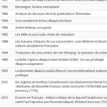
1992
Montaigne, lecteur exemplaire
1986
Analyse du discours de trois publications féministes
1990
Voix sandienne et lieu d&apos;écriture
1989
André Belleau, essayiste
1992
Les Mille et une nuits: récits de séduction
1988
Les travaux critiques de Luc Lacourcière : une défense et illustr
culture canadienne-française
1994
Traduction de cinq contes de Yan Wenjing : la question du red
1989
La Belle Captive d&apos;Alain Robbe-Grillet : Un cas privilégié
d&apos;adaptation
1993
La devinette d&apos;oujda (Maroc): une problématique ludique,
poétique
2012
De regione et moribus Canadensium seu Barbarorum Novæ Fra
«Barbares de Nouvelle-France», texte anonyme (1616) édité pa
Jouvency (1710)
2013
Érasme en français : édition critique de la &quot;Paraphrase sur
saint Paul l’apostre aux Roumains&quot; d’Hubert Kerssan (152