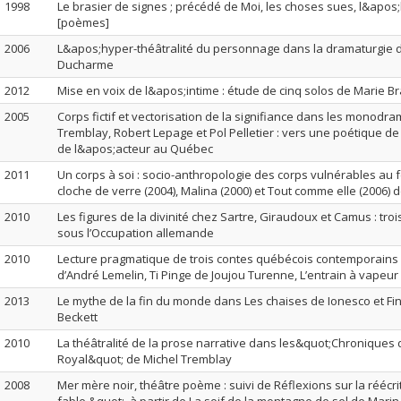
1998
Le brasier de signes ; précédé de Moi, les choses sues, l&apos
[poèmes]
2006
L&apos;hyper-théâtralité du personnage dans la dramaturgie 
Ducharme
2012
Mise en voix de l&apos;intime : étude de cinq solos de Marie B
2005
Corps fictif et vectorisation de la signifiance dans les monodr
Tremblay, Robert Lepage et Pol Pelletier : vers une poétique de
de l&apos;acteur au Québec
2011
Un corps à soi : socio-anthropologie des corps vulnérables au 
cloche de verre (2004), Malina (2000) et Tout comme elle (2006) d
2010
Les figures de la divinité chez Sartre, Giraudoux et Camus : troi
sous l’Occupation allemande
2010
Lecture pragmatique de trois contes québécois contemporains :
d’André Lemelin, Ti Pinge de Joujou Turenne, L’entrain à vapeur 
2013
Le mythe de la fin du monde dans Les chaises de Ionesco et Fin
Beckett
2010
La théâtralité de la prose narrative dans les&quot;Chroniques
Royal&quot; de Michel Tremblay
2008
Mer mère noir, théâtre poème : suivi de Réflexions sur la réécri