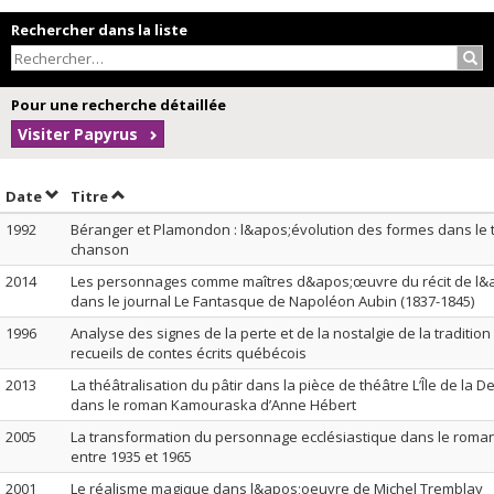
Rechercher dans la liste
Rec
Pour une recherche détaillée
Visiter Papyrus
Trier par date en ordre croissant
Trier par titre en ordre croissant
Date
Titre
1992
Béranger et Plamondon : l&apos;évolution des formes dans le 
chanson
2014
Les personnages comme maîtres d&apos;œuvre du récit de l&a
dans le journal Le Fantasque de Napoléon Aubin (1837-1845)
1996
Analyse des signes de la perte et de la nostalgie de la traditio
recueils de contes écrits québécois
2013
La théâtralisation du pâtir dans la pièce de théâtre L’Île de la D
dans le roman Kamouraska d’Anne Hébert
2005
La transformation du personnage ecclésiastique dans le roma
entre 1935 et 1965
2001
Le réalisme magique dans l&apos;oeuvre de Michel Tremblay