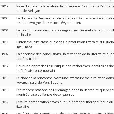
2019
Rêve d’artiste : la littérature, la musique et l’histoire de l’art da
d’Émile Nelligan
2008
La Nuitte et la Démanche : de la parole d&apos;ivresse au délir
d&apos;ivrogne chez Victor-Lévy Beaulieu
2001
La déambulation des personnages chez Gabrielle Roy : un outil
de la ville
2011
L’intertextualité classique dans la production littéraire du Qu
1850-­1870
1997
La décennie des conclusions : la réception de la littérature qu
années trente
2017
Pour une approche linguistique des recherches identitaires da
québécois contemporain
2016
Le choc de la rencontre : vers une littérature de la relation dans 
voyage ; suivi de Vers Sagana
2018
Les représentations de l’Allemagne dans la littérature québécoi
montréalaise de l’entre-deux-guerres
2012
Lecture et réparation psychique : le potentiel thérapeutique du 
littéraire
1991
Les figures de l&apos;absurde dans les récits et essais d&apo