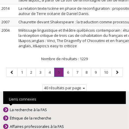
fable &quot;, à partir de La soif de la montagne de sel de Mari
2014
La relation texte/scène en phase de reconfiguration : proposit
autour de Terre océane de Daniel Danis
2007
Chaurette devant Shakespeare : la traduction comme processu
2004
Métissage linguistique et théâtre québécois contemporain : é
la réception critique de trois cas de cohabitation du français et
l&apos;anglais : Vinci, The Dragonfly of Chicoutimi et en franç
anglais, it&apos;s easy to criticize
Nombre de résultats :
1229
Page
Page
Page
Page
Page
Page
.
Page
Page
Page
Page
Page
Page
1
2
3
4
5
6
7
8
9
10
précédente
Page
suivant
courante.
40 résultats par page
Liens connexes
La recherche à la FAS
Éthique de la recherche
Affaires professorales à la FAS