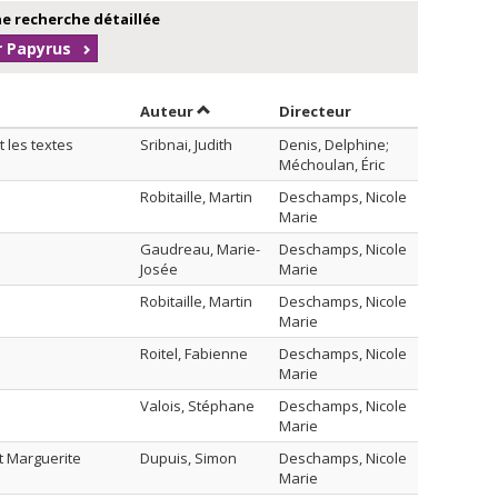
e recherche détaillée
r Papyrus
Trier par auteur en ordre croissant
par contributeur e
Auteur
Directeur
t les textes
Sribnai, Judith
Denis, Delphine;
Méchoulan, Éric
Robitaille, Martin
Deschamps, Nicole
Marie
Gaudreau, Marie-
Deschamps, Nicole
Josée
Marie
Robitaille, Martin
Deschamps, Nicole
Marie
Roitel, Fabienne
Deschamps, Nicole
Marie
Valois, Stéphane
Deschamps, Nicole
Marie
t Marguerite
Dupuis, Simon
Deschamps, Nicole
Marie