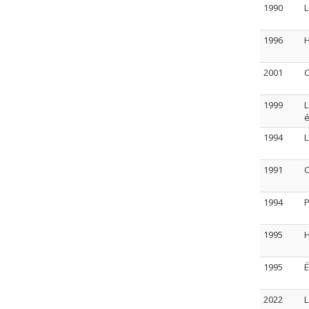
1990
L
1996
H
2001
C
1999
L
é
1994
L
1991
C
1994
P
1995
H
1995
É
2022
L