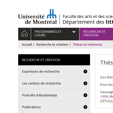
Passer
au
contenu
/
Faculté des arts et des sci
Département des
li
Navigation
ACCUEIL
PROGRAMMES ET
RECHERCHE ET
principale
COURS
CRÉATION
Accueil
Recherche et création
Thèses et mémoires
RECHERCHE ET CRÉATION
Thès
Expertises de recherche
Des thès
Les centres de recherche
Pour les
Sauvage
Portraits d'étudiant(e)s
1999)
, M
(CÉTUQ),
Publications