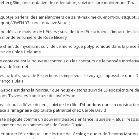
ceberg Slim, une tentative de rédemption, suivi de Libre maintenant, Tina
quot;je parlerai des amélanchiers de saint-maxime-du-mont-louis&quot;, 
quot;ARWEN 37 - une tentative&quot;
ne délicate maison de bêtises ; suivi de Une fête urbaine : l’impact des lie
e monde en lumière de Rose Eliceiry
e chant du mycélium ; suivi de Le monologue polyphonique dans la pièce 
oir de Chloé Delaume
e contexte est le nouveau contenu ou les contours de la pensée incréativ
uivi de Internet
es fuckalls, suivi de Projections et imprévus : le voyage impossible dans
rançois Blais
&apos;est dans la noirceur que nous existons suivi de L&apos;écriture de
ans Travesties-kamikaze de Josée Yvon
oysick ou La fièvre du jeu ; suivi de Le rôle d’Abandons dans la construction
ace à l’imaginaire capitaliste patriarcal chez Carole David
e te dégoûte comme un souvenir d&apos;enfance ; suivi de Hiatus : l’espa
omment nous sommes nés de Carole David
énaturer l’écocritique : une lecture de l’écologie queer de Timothy Morton ;