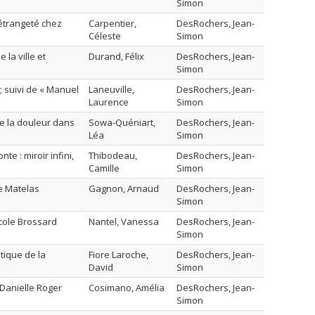
Simon
’étrangeté chez
Carpentier,
DesRochers, Jean-
Céleste
Simon
la ville et
Durand, Félix
DesRochers, Jean-
Simon
 suivi de « Manuel
Laneuville,
DesRochers, Jean-
Laurence
Simon
de la douleur dans
Sowa-Quéniart,
DesRochers, Jean-
Léa
Simon
e : miroir infini,
Thibodeau,
DesRochers, Jean-
Camille
Simon
de Matelas
Gagnon, Arnaud
DesRochers, Jean-
Simon
icole Brossard
Nantel, Vanessa
DesRochers, Jean-
Simon
tique de la
Fiore Laroche,
DesRochers, Jean-
David
Simon
 Danielle Roger
Cosimano, Amélia
DesRochers, Jean-
Simon