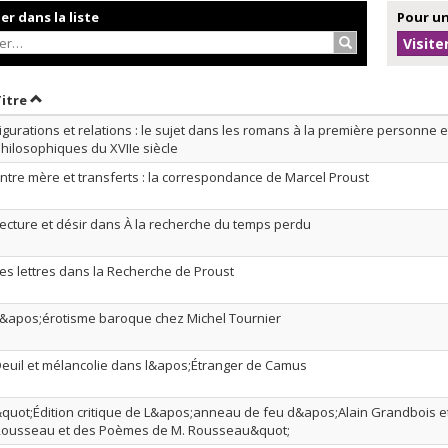
r dans la liste
Pour un
Rechercher…
Visite
r par date en ordre croissant
Trier par titre en ordre croissant
Titre
igurations et relations : le sujet dans les romans à la première personne e
hilosophiques du XVIIe siècle
ntre mère et transferts : la correspondance de Marcel Proust
ecture et désir dans À la recherche du temps perdu
es lettres dans la Recherche de Proust
&apos;érotisme baroque chez Michel Tournier
euil et mélancolie dans l&apos;Étranger de Camus
quot;Édition critique de L&apos;anneau de feu d&apos;Alain Grandbois e
ousseau et des Poèmes de M. Rousseau&quot;