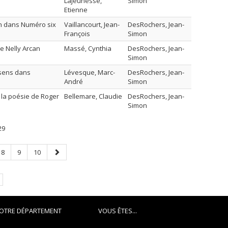
Lajeunesse,
Simon
Etienne
ion dans Numéro six
Vaillancourt, Jean-
DesRochers, Jean-
François
Simon
de Nelly Arcan
Massé, Cynthia
DesRochers, Jean-
Simon
 sens dans
Lévesque, Marc-
DesRochers, Jean-
André
Simon
 la poésie de Roger
Bellemare, Claudie
DesRochers, Jean-
Simon
29
Page
Page
Page
Page
8
9
10
suivante
.
OTRE DÉPARTEMENT
VOUS ÊTES...