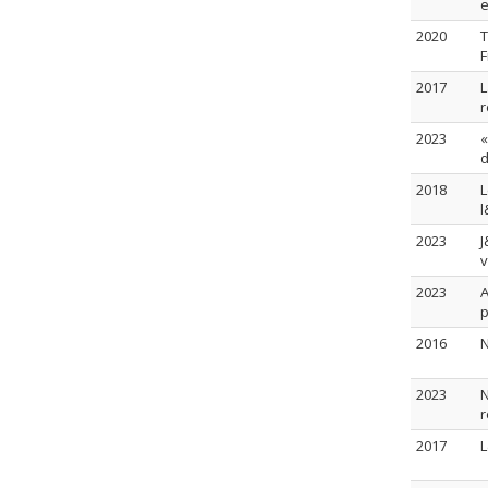
e
2020
T
F
2017
L
r
2023
«
d
2018
L
l
2023
J
v
2023
A
2016
N
2023
N
r
2017
L