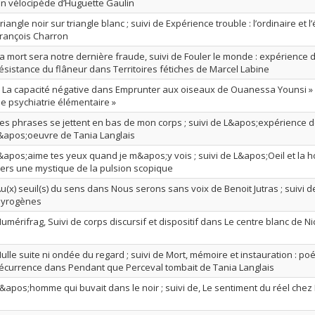
n vélocipède d’Huguette Gaulin
riangle noir sur triangle blanc ; suivi de Expérience trouble : l’ordinaire et l
rançois Charron
a mort sera notre dernière fraude, suivi de Fouler le monde : expérience de 
ésistance du flâneur dans Territoires fétiches de Marcel Labine
 La capacité négative dans Emprunter aux oiseaux de Ouanessa Younsi » ;
e psychiatrie élémentaire »
es phrases se jettent en bas de mon corps ; suivi de L&apos;expérience 
&apos;oeuvre de Tania Langlais
&apos;aime tes yeux quand je m&apos;y vois ; suivi de L&apos;Oeil et la hont
ers une mystique de la pulsion scopique
u(x) seuil(s) du sens dans Nous serons sans voix de Benoit Jutras ; suivi 
pyrogènes
umérifrag, Suivi de corps discursif et dispositif dans Le centre blanc de N
ulle suite ni ondée du regard ; suivi de Mort, mémoire et instauration : poé
écurrence dans Pendant que Perceval tombait de Tania Langlais
&apos;homme qui buvait dans le noir ; suivi de, Le sentiment du réel chez