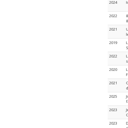
2024
I
2022
&
&
2021
U
l
2019
L
S
2022
L
s
2020
L
F
2021
C
d
2025
J
f
2023
J
C
2023
D