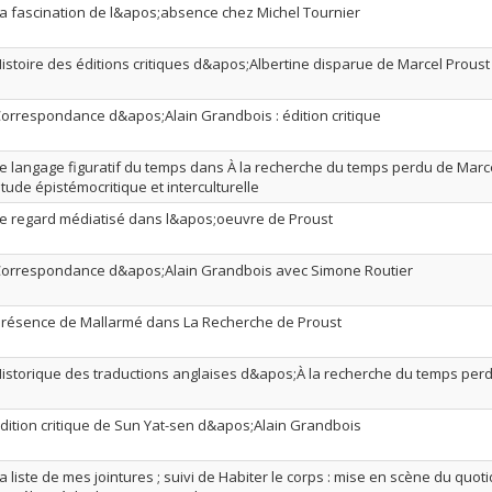
a fascination de l&apos;absence chez Michel Tournier
istoire des éditions critiques d&apos;Albertine disparue de Marcel Proust
orrespondance d&apos;Alain Grandbois : édition critique
e langage figuratif du temps dans À la recherche du temps perdu de Marce
tude épistémocritique et interculturelle
e regard médiatisé dans l&apos;oeuvre de Proust
orrespondance d&apos;Alain Grandbois avec Simone Routier
résence de Mallarmé dans La Recherche de Proust
istorique des traductions anglaises d&apos;À la recherche du temps per
dition critique de Sun Yat-sen d&apos;Alain Grandbois
a liste de mes jointures ; suivi de Habiter le corps : mise en scène du quot