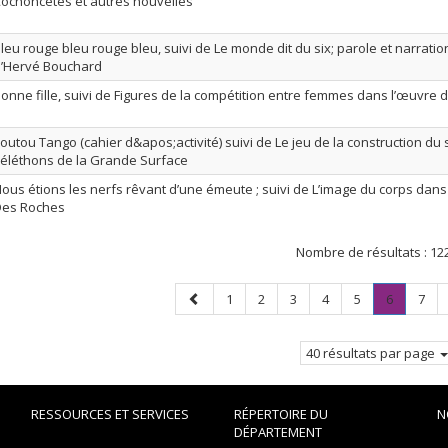
ochoncetés et autres nouvelles
leu rouge bleu rouge bleu, suivi de Le monde dit du six; parole et narrat
’Hervé Bouchard
onne fille, suivi de Figures de la compétition entre femmes dans l’œuvre 
outou Tango (cahier d&apos;activité) suivi de Le jeu de la construction du
éléthons de la Grande Surface
ous étions les nerfs rêvant d’une émeute ; suivi de L’image du corps dans
Des Roches
Nombre de résultats :
12
Page
Page
Page
Page
Page
Page
Page
.
Page
1
2
3
4
5
6
7
précédente
Page
courante
40 résultats par page
RESSOURCES ET SERVICES
RÉPERTOIRE DU
N
DÉPARTEMENT