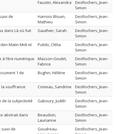
Faustin, Alexandra
DesRochers, Jean-
Simon
suivi de
Harnois-Blouin,
DesRochers, Jean-
Mathieu
Simon
ux dans Là où fuit
Gauthier, Sarah
DesRochers, Jean-
Simon
Éden Matin Midi et
Pulido, Clélia
DesRochers, Jean-
Simon
e à l’ère numérique
Masson-Goulet,
DesRochers, Jean-
Fabrice
Simon
 Document 1 de
Bughin, Hélène
DesRochers, Jean-
Simon
 la souffrance
Comeau, Sandrine
DesRochers, Jean-
Simon
 de la subjectivité
Gaboury, Judith
DesRochers, Jean-
Simon
ce abstrait dans
Beaudoin,
DesRochers, Jean-
Laurianne
Simon
 suivi de
Goudreau-
DesRochers, Jean-