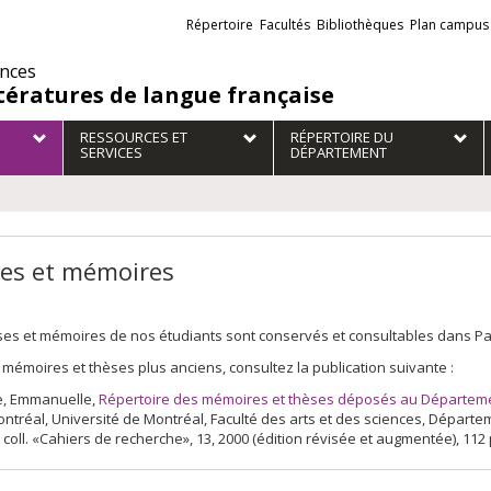
Liens
Répertoire
Facultés
Bibliothèques
Plan campus
externes
ences
ttératures de langue française
RESSOURCES ET
RÉPERTOIRE DU
SERVICES
DÉPARTEMENT
es et mémoires
es et mémoires de nos étudiants sont conservés et consultables dans Papyr
 mémoires et thèses plus anciens, consultez la publication suivante :
, Emmanuelle,
Répertoire des mémoires et thèses déposés au Département
ontréal, Université de Montréal, Faculté des arts et des sciences, Dépar
 coll. «Cahiers de recherche», 13, 2000 (édition révisée et augmentée), 112 