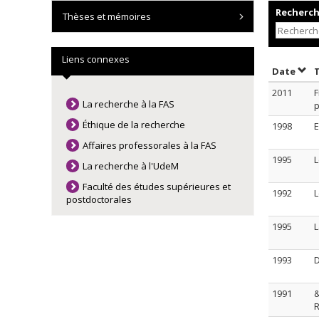
Recherche
Thèses et mémoires
Liens connexes
Trie
Date
2011
F
La recherche à la FAS
p
Éthique de la recherche
1998
E
Affaires professorales à la FAS
1995
L
La recherche à l'UdeM
Faculté des études supérieures et
1992
L
postdoctorales
1995
L
1993
D
1991
&
R