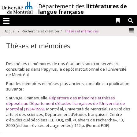
Passer
/
Département des
littératures de
au
langue française
contenu
Liens 
R
Menu
N
Accueil
Recherche et création
Thèses et mémoires
Thèses et mémoires
Des thèses et mémoires de nos étudiants sont conservés et
consultables dans Papyrus, le dépôt institutionnel de l'Université
de Montréal.
Pour les mémoires et thèses plus anciens, consultez la publication
suivante :
Sauvage, Emmanuelle,
Répertoire des mémoires et thèses
déposés au Département d’études françaises de l’Université de
Montréal (1934-1999)
, Montréal, Université de Montréal, Faculté des
arts et des sciences, Département d’études françaises, Centre
d’études québécoises (CÉTUQ), coll. «Cahiers de recherche», 13,
2000 (édition révisée et augmentée), 112 p. (Format PDF)