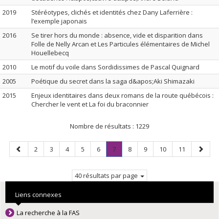
2019
Stéréotypes, clichés et identités chez Dany Laferrière :
l’exemple japonais
2016
Se tirer hors du monde : absence, vide et disparition dans
Folle de Nelly Arcan et Les Particules élémentaires de Michel
Houellebecq
2010
Le motif du voile dans Sordidissimes de Pascal Quignard
2005
Poétique du secret dans la saga d&apos;Aki Shimazaki
2015
Enjeux identitaires dans deux romans de la route québécois :
Chercher le vent et La foi du braconnier
Nombre de résultats :
1229
Page
Page
Page
Page
Page
Page
Page
.
Page
Page
Page
Page
Page
2
3
4
5
6
7
8
9
10
11
précédente
Page
suivan
courante.
40 résultats par page
Liens connexes
La recherche à la FAS