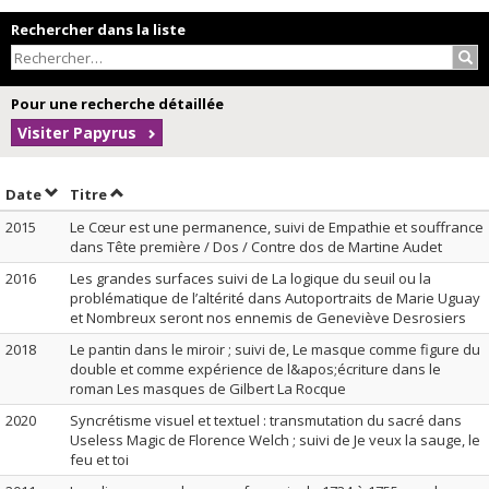
Rechercher dans la liste
Rec
Pour une recherche détaillée
Visiter Papyrus
Trier par date en ordre croissant
Trier par titre en ordre croissant
Date
Titre
2015
Le Cœur est une permanence, suivi de Empathie et souffrance
dans Tête première / Dos / Contre dos de Martine Audet
2016
Les grandes surfaces suivi de La logique du seuil ou la
problématique de l’altérité dans Autoportraits de Marie Uguay
et Nombreux seront nos ennemis de Geneviève Desrosiers
2018
Le pantin dans le miroir ; suivi de, Le masque comme figure du
double et comme expérience de l&apos;écriture dans le
roman Les masques de Gilbert La Rocque
2020
Syncrétisme visuel et textuel : transmutation du sacré dans
Useless Magic de Florence Welch ; suivi de Je veux la sauge, le
feu et toi