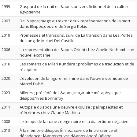
1999
Gaspard de la nuit et l&apos;univers fictionnel de la culture
égyptienne
2007
De l&apos;image au texte : deux représentations de la mort
dans l&apos;oeuvre de Sergio Kokis
2019
Promesses et trahisons, suivi de La trahison dans Les Portes
du sang de Michel Del Castillo
2006
La représentation de l&apos;Orient chez Amélie Nothomb : un
nouvel exotisme ?
2018
Les romans de Milan Kundera : problèmes de traduction et de
réception
2020
L’évolution de la figure féminine dans l’œuvre scénique de
Marcel Dubé
2023
Ailleurs ; précédé de L&apos;imaginaire métaphysique
d&apos;Yves Bonnefoy
2011
Autopsie d&apos;une oeuvre exquise : palimpsestes et
réécritures chez Claude Mathieu
2008
Le temps de la ruine : neige noire et la dialectique négative
2013
À la mémoire d&apos;Émile... suivi de Entre silence et
décadence : l&apos;œuvre d&apos;André Béland