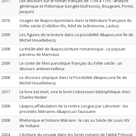
2011
Les discours sur le roman français de 1734 à 1755 : analyse
générique et rhétorique (Lenglet-Dufresnoy, Bougeant, Porée,
Jacquin)
2016
Usages de l&apos;épistolaire dans la littérature française du
XVIIIe siècle (Crébillon fils, Rétif de la Bretonne, Laclos)
2009
Les figures de la lecture dans La possibilité d&apos;une île de
Michel Houellebecq
2008
La théâtralité de l&apos;écriture romanesque : Le paysan
parvenu de Marivaux
2009
Le conte de fées parodique français du XVIIIe siècle : un
discours antimerveilleux
2008
Le discours utopique dans la Possibilité d&apos;une île de
Michel Houellebecq
2017
Le livre est mort, vive le livre! L’obsession bibliophilique chez
Charles Nodier
2008
L&apos;affabulation de la rivière Longue par Lahontan : les
procédés littéraires d&apos;un faussaire
2008
Rhétorique et histoire littéraire : le cas su Siècle de Louis XIV
de Voltaire
2024
L’écriture du voyage dans les longs romans de l’abbé Prévost