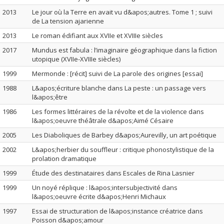
2013
Le jour où la Terre en avait vu d&apos;autres. Tome 1 ; suivi
de La tension ajarienne
2013
Le roman édifiant aux XVIIe et XVIIIe siècles
2017
Mundus est fabula : l’imaginaire géographique dans la fiction
utopique (XVIIe-XVIIIe siècles)
1999
Mermonde : [récit] suivi de La parole des origines [essai]
1988
L&apos;écriture blanche dans La peste : un passage vers
l&apos;être
1986
Les formes littéraires de la révolte et de la violence dans
l&apos;oeuvre théâtrale d&apos;Aimé Césaire
2005
Les Diaboliques de Barbey d&apos;Aurevilly, un art poétique
2002
L&apos;herbier du souffleur : critique phonostylistique de la
prolation dramatique
1999
Étude des destinataires dans Escales de Rina Lasnier
1999
Un noyé réplique : l&apos;intersubjectivité dans
l&apos;oeuvre écrite d&apos;Henri Michaux
1997
Essai de structuration de l&apos;instance créatrice dans
Poisson d&apos;amour