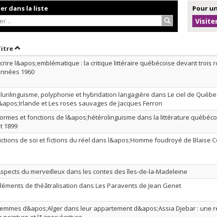
r dans la liste
Pour un
Rechercher…
Visite
r par date en ordre croissant
Trier par titre en ordre croissant
Titre
crire l&apos;emblématique : la critique littéraire québécoise devant trois
années 1960
lurilinguisme, polyphonie et hybridation langagière dans Le ciel de Québec
&apos;Irlande et Les roses sauvages de Jacques Ferron
ormes et fonctions de l&apos;hétérolinguisme dans la littérature québéco
t 1899
ictions de soi et fictions du réel dans l&apos;Homme foudroyé de Blaise 
spects du merveilleux dans les contes des îles-de-la-Madeleine
léments de théâtralisation dans Les Paravents de Jean Genet
emmes d&apos;Alger dans leur appartement d&apos;Assia Djebar : une r