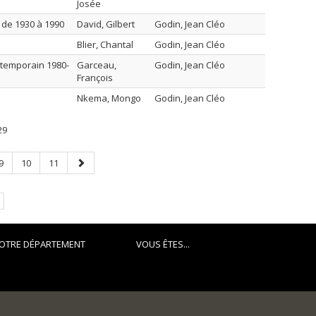
Josée
 de 1930 à 1990
David, Gilbert
Godin, Jean Cléo
Blier, Chantal
Godin, Jean Cléo
ntemporain 1980-
Garceau,
Godin, Jean Cléo
François
Nkema, Mongo
Godin, Jean Cléo
29
Page
Page
Page
Page
9
10
11
suivante
OTRE DÉPARTEMENT
VOUS ÊTES...