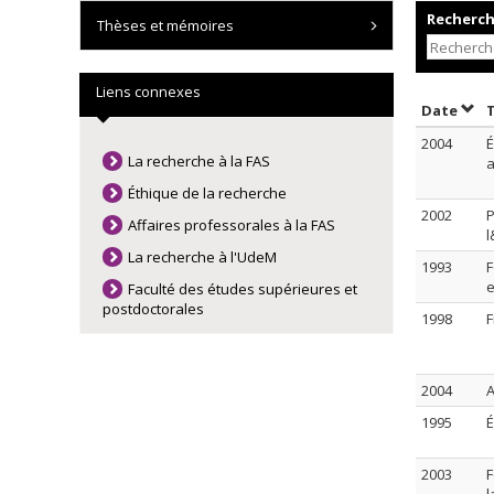
Recherche
Thèses et mémoires
Liens connexes
Trie
Date
2004
É
La recherche à la FAS
Éthique de la recherche
2002
P
Affaires professorales à la FAS
l
La recherche à l'UdeM
1993
F
e
Faculté des études supérieures et
postdoctorales
1998
F
2004
A
1995
É
2003
F