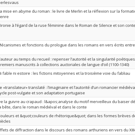
erlesvaus
a mise en abyme du roman : le livre de Merlin et la réflexion sur la forma
genre
’ironie à l’égard de la ruse féminine dans le Roman de Silence et son cont
écanismes et fonctions du prologue dans les romans en vers écrits entre
’auteur au temps du recueil : repenser l’autorité et la singularité poétique
remiers manuscrits à collections auctoriales de langue d’oïl (1100-1340)
i fable ni estoire : les fictions mitoyennes et la troisième voie du fabliau
e «translateur» translaté : l’imaginaire et l’autorité d’un romancier médiéva
ycle post-vulgate et son adaptation portugaise
e la guivre au crapaud : l&apos;analyse du motif merveilleux du baiser 
a bête, dans le roman médiéval et dans le conte
ouleurs et &quot;couleurs de rhétorique&quot; dans les formes brèves des
iècles
ffets de diffraction dans le discours des romans arthuriens en vers du XIII