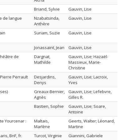
Aïcha
Briand, Sylvie
Gauvin, Lise
ne de langue
Nzabatsinda,
Gauvin, Lise
Anthère
ain
Suriam, Suzie
Gauvin, Lise
Jonassaint, Jean
Gauvin, Lise
 théâtre de
Dargnat,
Gauvin, Lise; Hazaël-
Mathilde
Massieux, Marie-
Christine
Pierre Perrault
Desjardins,
Gauvin, Lise; Lacroix,
Denys
Yves
ises)
Greaux-Bernier,
Gauvin, Lise; Lefebvre,
Agnès
Gilles R.
Bastien, Sophie
Gauvin, Lise; Soare,
Antoine
te Yourcenar :
Maltais,
Geerts, Walter; Léonard,
Marlène
Martine
is, BnF, fr.
Turcot, Virginie
Giannini, Gabriele