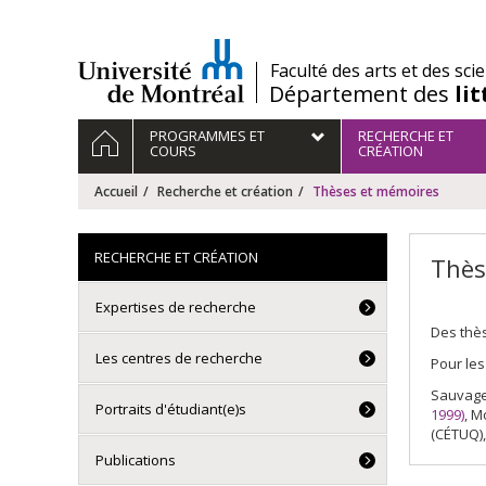
Passer
au
contenu
/
Faculté des arts et des sci
Département des
li
Navigation
ACCUEIL
PROGRAMMES ET
RECHERCHE ET
principale
COURS
CRÉATION
Accueil
Recherche et création
Thèses et mémoires
RECHERCHE ET CRÉATION
Thès
Expertises de recherche
Des thès
Les centres de recherche
Pour les
Sauvage
Portraits d'étudiant(e)s
1999)
, M
(CÉTUQ),
Publications