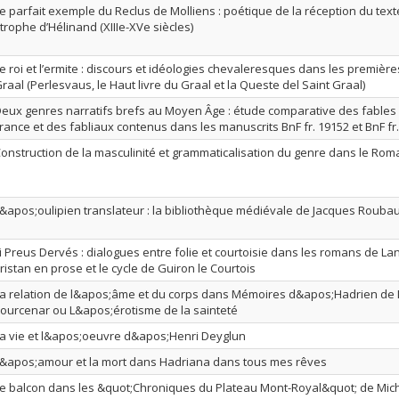
e parfait exemple du Reclus de Molliens : poétique de la réception du text
trophe d’Hélinand (XIIIe-XVe siècles)
e roi et l’ermite : discours et idéologies chevaleresques dans les premièr
raal (Perlesvaus, le Haut livre du Graal et la Queste del Saint Graal)
eux genres narratifs brefs au Moyen Âge : étude comparative des fables
rance et des fabliaux contenus dans les manuscrits BnF fr. 19152 et BnF fr
onstruction de la masculinité et grammaticalisation du genre dans le Rom
&apos;oulipien translateur : la bibliothèque médiévale de Jacques Rouba
i Preus Dervés : dialogues entre folie et courtoisie dans les romans de Lan
ristan en prose et le cycle de Guiron le Courtois
a relation de l&apos;âme et du corps dans Mémoires d&apos;Hadrien de 
ourcenar ou L&apos;érotisme de la sainteté
a vie et l&apos;oeuvre d&apos;Henri Deyglun
&apos;amour et la mort dans Hadriana dans tous mes rêves
e balcon dans les &quot;Chroniques du Plateau Mont-Royal&quot; de Mich