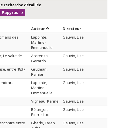
e recherche détaillée
r Papyrus
Trier par auteur en ordre croissant
par contributeur en ord
Auteur
Directeur
 romans des
Lapointe,
Gauvin, Lise
Martine-
Emmanuelle
, Le salut de
Acerenza,
Gauvin, Lise
Gerardo
ise, entre 1837
Grutman,
Gauvin, Lise
Rainier
Cendrars
Lapointe,
Gauvin, Lise
Martine-
Emmanuelle
Vigneau, Karine
Gauvin, Lise
Bélanger,
Gauvin, Lise
Pierre-Luc
encontre entre
Gharbi, Farah
Gauvin, Lise