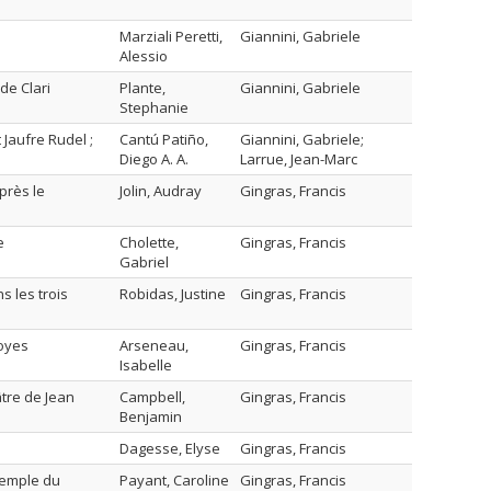
Marziali Peretti,
Giannini, Gabriele
Alessio
de Clari
Plante,
Giannini, Gabriele
Stephanie
 Jaufre Rudel ;
Cantú Patiño,
Giannini, Gabriele;
Diego A. A.
Larrue, Jean-Marc
près le
Jolin, Audray
Gingras, Francis
e
Cholette,
Gingras, Francis
Gabriel
s les trois
Robidas, Justine
Gingras, Francis
royes
Arseneau,
Gingras, Francis
Isabelle
âtre de Jean
Campbell,
Gingras, Francis
Benjamin
Dagesse, Elyse
Gingras, Francis
xemple du
Payant, Caroline
Gingras, Francis