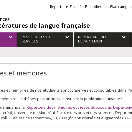
Liens
Répertoire
Facultés
Bibliothèques
Plan campus
externes
ences
ttératures de langue française
RESSOURCES ET
RÉPERTOIRE DU
SERVICES
DÉPARTEMENT
es et mémoires
es et mémoires de nos étudiants sont conservés et consultables dans Papyr
 mémoires et thèses plus anciens, consultez la publication suivante :
, Emmanuelle,
Répertoire des mémoires et thèses déposés au Département
ontréal, Université de Montréal, Faculté des arts et des sciences, Dépar
 coll. «Cahiers de recherche», 13, 2000 (édition révisée et augmentée), 112 