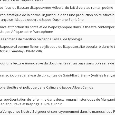
a peinture et l&apos;écriture
es fous de Bassan d&apos;Anne Hébert : du fait divers au roman poème
roblématique de la norme linguistique dans une production noire africai
rançaise : l&apos;oeuvre d&apos;Ousmane Sembène.
lace et fonction du conte et de l&apos;épopée dans le théâtre contempor
&apos;Afrique noire francophone
es romans de tradition haïtienne : essai de typologie
&apos;oral comme fiction : stylistique de l&apos;oralité populaire dans le
ichel Tremblay (1968-1998)
our une lecture énonciative du documentaire : un pays sans bon sens de 
ranscription et analyse de dix contes de Saint-Barthélemy (Antilles frança
olie, théâtre et politique dans Caligula d&apos;Albert Camus
a représentation de la femme dans deux romans historiques de Margueri
enier du rêve et l&apos;Oeuvre au noir
a Vengeance Nostre Seigneur et son rayonnement dans le manuscrit de Par