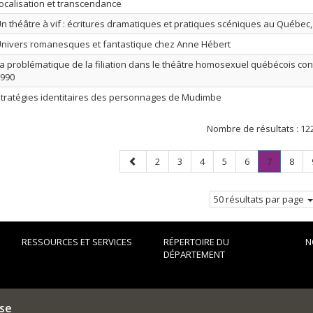
ocalisation et transcendance
n théâtre à vif : écritures dramatiques et pratiques scéniques au Québec,
nivers romanesques et fantastique chez Anne Hébert
a problématique de la filiation dans le théâtre homosexuel québécois co
990
tratégies identitaires des personnages de Mudimbe
Nombre de résultats :
12
Page
Page
Page
Page
Page
Page
Page
.
Page
2
3
4
5
6
7
8
précédente
Page
courante.
50 résultats par page
RESSOURCES ET SERVICES
RÉPERTOIRE DU
N
DÉPARTEMENT
ise