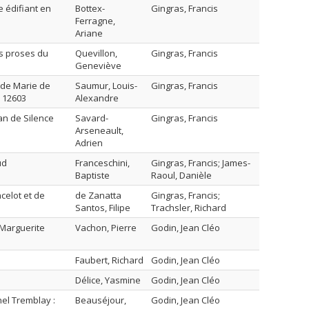
e édifiant en
Bottex-
Gingras, Francis
Ferragne,
Ariane
es proses du
Quevillon,
Gingras, Francis
Geneviève
 de Marie de
Saumur, Louis-
Gingras, Francis
. 12603
Alexandre
an de Silence
Savard-
Gingras, Francis
Arseneault,
Adrien
ud
Franceschini,
Gingras, Francis; James-
Baptiste
Raoul, Danièle
celot et de
de Zanatta
Gingras, Francis;
Santos, Filipe
Trachsler, Richard
Marguerite
Vachon, Pierre
Godin, Jean Cléo
Faubert, Richard
Godin, Jean Cléo
Délice, Yasmine
Godin, Jean Cléo
el Tremblay :
Beauséjour,
Godin, Jean Cléo