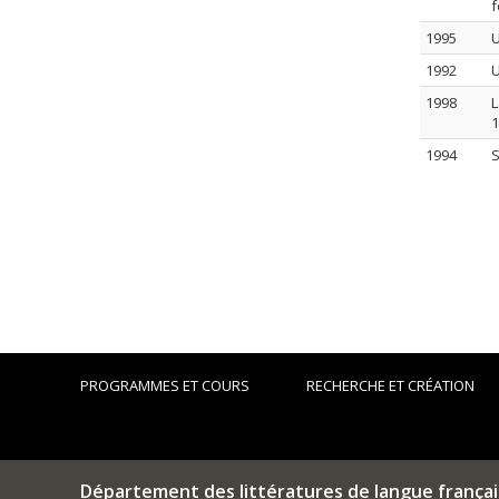
f
1995
U
1992
U
1998
L
1
1994
S
PROGRAMMES ET COURS
RECHERCHE ET CRÉATION
Département des littératures de langue frança