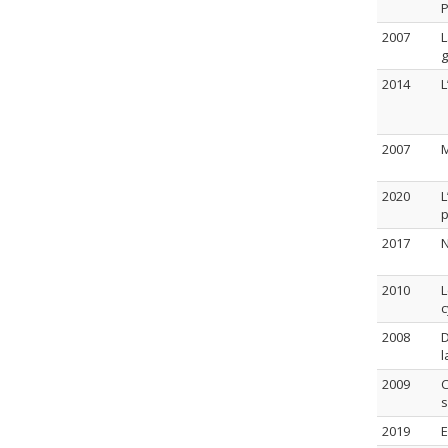
P
2007
L
2014
L
2007
M
2020
L
p
2017
N
2010
L
c
2008
D
l
2009
C
s
2019
E