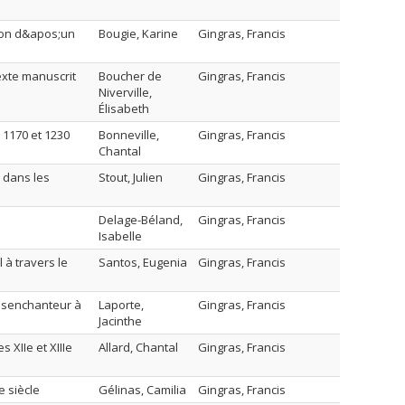
tion d&apos;un
Bougie, Karine
Gingras, Francis
exte manuscrit
Boucher de
Gingras, Francis
Niverville,
Élisabeth
 1170 et 1230
Bonneville,
Gingras, Francis
Chantal
s dans les
Stout, Julien
Gingras, Francis
Delage-Béland,
Gingras, Francis
Isabelle
l à travers le
Santos, Eugenia
Gingras, Francis
désenchanteur à
Laporte,
Gingras, Francis
Jacinthe
 XIIe et XIIIe
Allard, Chantal
Gingras, Francis
e siècle
Gélinas, Camilia
Gingras, Francis