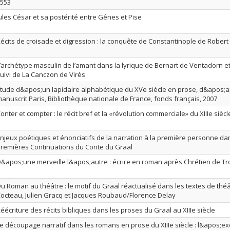
553
ules César et sa postérité entre Gênes et Pise
écits de croisade et digression : la conquête de Constantinople de Robert 
’archétype masculin de l’amant dans la lyrique de Bernart de Ventadorn et
uivi de La Canczon de Virès
tude d&apos;un lapidaire alphabétique du XVe siècle en prose, d&apos;a
anuscrit Paris, Bibliothèque nationale de France, fonds français, 2007
onter et compter : le récit bref et la «révolution commerciale» du XIIIe siècl
njeux poétiques et énonciatifs de la narration à la première personne dan
remières Continuations du Conte du Graal
&apos;une merveille l&apos;autre : écrire en roman après Chrétien de T
u Roman au théâtre : le motif du Graal réactualisé dans les textes de thé
octeau, Julien Gracq et Jacques Roubaud/Florence Delay
éécriture des récits bibliques dans les proses du Graal au XIIIe siècle
e découpage narratif dans les romans en prose du XIIIe siècle : l&apos;e