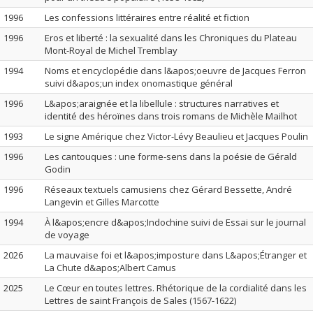
1996
Les confessions littéraires entre réalité et fiction
1996
Eros et liberté : la sexualité dans les Chroniques du Plateau
Mont-Royal de Michel Tremblay
1994
Noms et encyclopédie dans l&apos;oeuvre de Jacques Ferron
suivi d&apos;un index onomastique général
1996
L&apos;araignée et la libellule : structures narratives et
identité des héroïnes dans trois romans de Michèle Mailhot
1993
Le signe Amérique chez Victor-Lévy Beaulieu et Jacques Poulin
1996
Les cantouques : une forme-sens dans la poésie de Gérald
Godin
1996
Réseaux textuels camusiens chez Gérard Bessette, André
Langevin et Gilles Marcotte
1994
À l&apos;encre d&apos;Indochine suivi de Essai sur le journal
de voyage
2026
La mauvaise foi et l&apos;imposture dans L&apos;Étranger et
La Chute d&apos;Albert Camus
2025
Le Cœur en toutes lettres. Rhétorique de la cordialité dans les
Lettres de saint François de Sales (1567-1622)