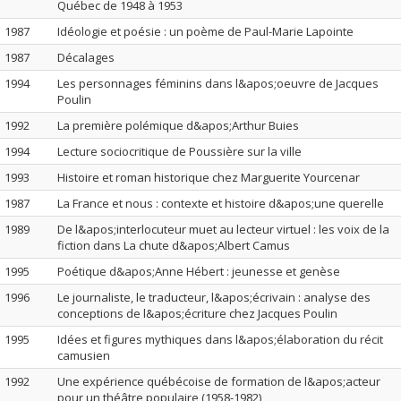
Québec de 1948 à 1953
1987
Idéologie et poésie : un poème de Paul-Marie Lapointe
1987
Décalages
1994
Les personnages féminins dans l&apos;oeuvre de Jacques
Poulin
1992
La première polémique d&apos;Arthur Buies
1994
Lecture sociocritique de Poussière sur la ville
1993
Histoire et roman historique chez Marguerite Yourcenar
1987
La France et nous : contexte et histoire d&apos;une querelle
1989
De l&apos;interlocuteur muet au lecteur virtuel : les voix de la
fiction dans La chute d&apos;Albert Camus
1995
Poétique d&apos;Anne Hébert : jeunesse et genèse
1996
Le journaliste, le traducteur, l&apos;écrivain : analyse des
conceptions de l&apos;écriture chez Jacques Poulin
1995
Idées et figures mythiques dans l&apos;élaboration du récit
camusien
1992
Une expérience québécoise de formation de l&apos;acteur
pour un théâtre populaire (1958-1982)