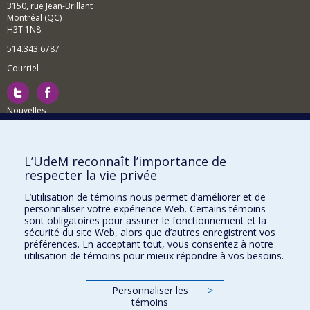
3150, rue Jean-Brillant
Montréal (QC)
H3T 1N8
514.343.6787
Courriel
Nouvelles
Activités
Comment soutenir le Département?
L’UdeM reconnaît l’importance de
respecter la vie privée
BESOIN D'AIDE?
L’utilisation de témoins nous permet d’améliorer et de
Plan du site
personnaliser votre expérience Web. Certains témoins
Signaler une erreur
sont obligatoires pour assurer le fonctionnement et la
sécurité du site Web, alors que d’autres enregistrent vos
Accessibilité
préférences. En acceptant tout, vous consentez à notre
utilisation de témoins pour mieux répondre à vos besoins.
FACULTÉ DES ARTS ET DES SCIENCES
Nos départements et écoles
Personnaliser les
>
témoins
Nos centres d'études