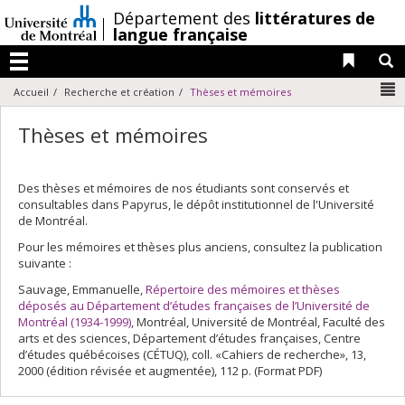
Passer
/
Département des
littératures de
au
langue française
contenu
Liens 
R
Menu
N
Accueil
Recherche et création
Thèses et mémoires
Thèses et mémoires
Des thèses et mémoires de nos étudiants sont conservés et
consultables dans Papyrus, le dépôt institutionnel de l'Université
de Montréal.
Pour les mémoires et thèses plus anciens, consultez la publication
suivante :
Sauvage, Emmanuelle,
Répertoire des mémoires et thèses
déposés au Département d’études françaises de l’Université de
Montréal (1934-1999)
, Montréal, Université de Montréal, Faculté des
arts et des sciences, Département d’études françaises, Centre
d’études québécoises (CÉTUQ), coll. «Cahiers de recherche», 13,
2000 (édition révisée et augmentée), 112 p. (Format PDF)