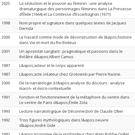
2025
La séduction et le pouvoir au féminin : une analyse
dramaturgique des personnages féminins dans La Princesse
d’Élide (1664) et La Comtesse d’Escarbagnas (1671)
1998
Nom propre et signature dans quelques textes de Jacques
Derrida
2000
Le hasard comme mode de déconstruction de l&apos;histoire
dans Vie et mort du Roi Boiteux
2001
Un apostolat sanglant : pragmatique et passions dans le
théâtre d&apos;Albert Camus
1987
L&apos;acteur et le corps apparent
1987
L&apos;acte créateur chez Grotowski par Pierre Racine.
2000
De la narratologie à l&apos;analyse du discours : analyse
macro- et micro-contextuelle
1991
Fonction et fonctionnement de la métaphore du ventre dans
Le ventre de Paris d&apos;Émile Zola
1993
Lecture narratologique de Déconnection de Claude Ollier
1992
Trois figures mythologiques dans l&apos;oeuvre
d&apos;André Gide
1991
L&apos;économie de la profondeur chez Alain Robbe-Grillet