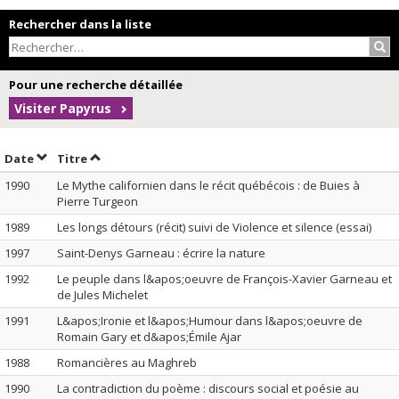
Rechercher dans la liste
Rec
Pour une recherche détaillée
Visiter Papyrus
Trier par date en ordre décroissant
Trier par titre en ordre décroissant
Date
Titre
1990
Le Mythe californien dans le récit québécois : de Buies à
Pierre Turgeon
1989
Les longs détours (récit) suivi de Violence et silence (essai)
1997
Saint-Denys Garneau : écrire la nature
1992
Le peuple dans l&apos;oeuvre de François-Xavier Garneau et
de Jules Michelet
1991
L&apos;Ironie et l&apos;Humour dans l&apos;oeuvre de
Romain Gary et d&apos;Émile Ajar
1988
Romancières au Maghreb
1990
La contradiction du poème : discours social et poésie au