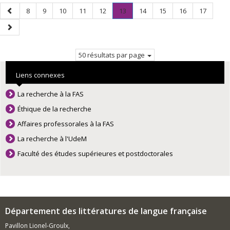
Page
Page
Page
Page
Page
Page
Page
.
Page
Page
Page
Page
8
9
10
11
12
13
14
15
16
17
précédente
Page
Page
courante.
suivante
50 résultats par page
Liens connexes
La recherche à la FAS
Éthique de la recherche
Affaires professorales à la FAS
La recherche à l'UdeM
Faculté des études supérieures et postdoctorales
Département des littératures de langue française
Pavillon Lionel-Groulx,