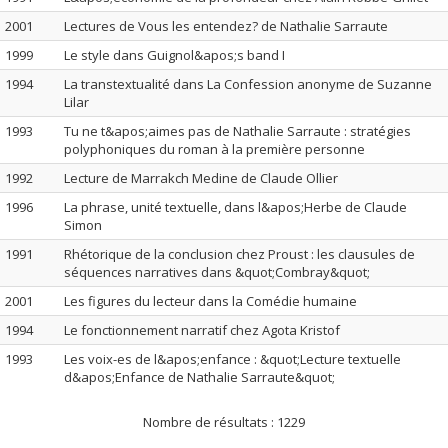
2001
Lectures de Vous les entendez? de Nathalie Sarraute
1999
Le style dans Guignol&apos;s band I
1994
La transtextualité dans La Confession anonyme de Suzanne
Lilar
1993
Tu ne t&apos;aimes pas de Nathalie Sarraute : stratégies
polyphoniques du roman à la première personne
1992
Lecture de Marrakch Medine de Claude Ollier
1996
La phrase, unité textuelle, dans l&apos;Herbe de Claude
Simon
1991
Rhétorique de la conclusion chez Proust : les clausules de
séquences narratives dans &quot;Combray&quot;
2001
Les figures du lecteur dans la Comédie humaine
1994
Le fonctionnement narratif chez Agota Kristof
1993
Les voix-es de l&apos;enfance : &quot;Lecture textuelle
d&apos;Enfance de Nathalie Sarraute&quot;
Nombre de résultats :
1229