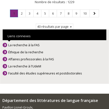
Nombre de résultats :
1229
Page
.
Page
Page
Page
Page
Page
Page
Page
Page
Page
Page
1
2
3
4
5
6
7
8
9
10
Page
suivante
courante.
40 résultats par page
Liens connexes
La recherche à la FAS
Éthique de la recherche
Affaires professorales à la FAS
La recherche à l'UdeM
Faculté des études supérieures et postdoctorales
Département des littératures de langue française
Pavillon Lionel-Groulx,