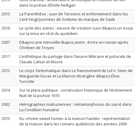
dans la poésie d’Émile Nelligan
2013
La Parenthèse ; suivi de Tensions et enfermement dans les
Cent Vingt Journées de Sodome du marquis de Sade
2010
Le cycle des astres : oeuvre de création suivi d&apos;un essai
sur la mise en récit du quotidien
2007
D&apos;une merveille l&apos;autre : écrire en roman après
Chrétien de Troyes
2017
L’esthétique du partage dans l’œuvre littéraire et picturale de
Claude Cahun et Moore
2012
Le corps fantomatique dans Le Ravissement de Lol V. Stein de
Marguerite Duras et La Maison étrangère d&apos;Élise
Turcotte
2014
Sur la place publique : construction historique de l’événement
Nuit de la poésie 1970
2002
Hiérographies malruciennes : métamorphoses du sacré dans
La Condition humaine
2015
Du «Home sweet home» à la maison hantée : représentation
de la maison dans les romans québécois des années 2000