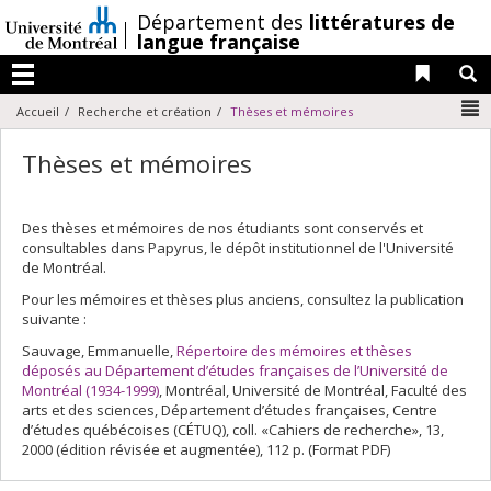
Passer
/
Département des
littératures de
au
langue française
contenu
Liens 
R
Menu
N
Accueil
Recherche et création
Thèses et mémoires
Thèses et mémoires
Des thèses et mémoires de nos étudiants sont conservés et
consultables dans Papyrus, le dépôt institutionnel de l'Université
de Montréal.
Pour les mémoires et thèses plus anciens, consultez la publication
suivante :
Sauvage, Emmanuelle,
Répertoire des mémoires et thèses
déposés au Département d’études françaises de l’Université de
Montréal (1934-1999)
, Montréal, Université de Montréal, Faculté des
arts et des sciences, Département d’études françaises, Centre
d’études québécoises (CÉTUQ), coll. «Cahiers de recherche», 13,
2000 (édition révisée et augmentée), 112 p. (Format PDF)