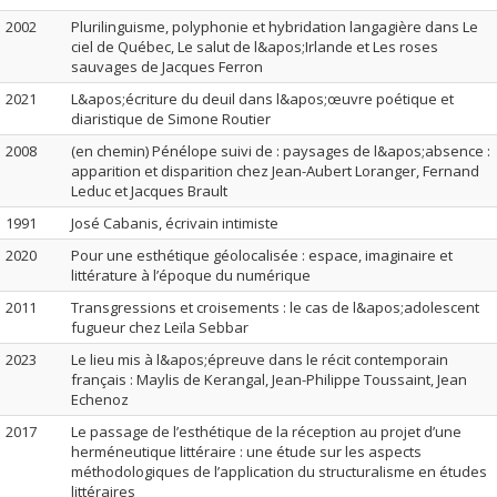
2002
Plurilinguisme, polyphonie et hybridation langagière dans Le
ciel de Québec, Le salut de l&apos;Irlande et Les roses
sauvages de Jacques Ferron
2021
L&apos;écriture du deuil dans l&apos;œuvre poétique et
diaristique de Simone Routier
2008
(en chemin) Pénélope suivi de : paysages de l&apos;absence :
apparition et disparition chez Jean-Aubert Loranger, Fernand
Leduc et Jacques Brault
1991
José Cabanis, écrivain intimiste
2020
Pour une esthétique géolocalisée : espace, imaginaire et
littérature à l’époque du numérique
2011
Transgressions et croisements : le cas de l&apos;adolescent
fugueur chez Leïla Sebbar
2023
Le lieu mis à l&apos;épreuve dans le récit contemporain
français : Maylis de Kerangal, Jean-Philippe Toussaint, Jean
Echenoz
2017
Le passage de l’esthétique de la réception au projet d’une
herméneutique littéraire : une étude sur les aspects
méthodologiques de l’application du structuralisme en études
littéraires