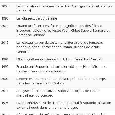
2000
Les opérations de la mémoire chez Georges Perec et Jacques
Roubaud
1996
Le robineux de porcelaine
2020
Quand proférer, c’est faire : resignifications des filles «
ingouvernables » chez Josée Yvon, Chloé Savoie-Bernard et
Catherine Lalonde
2015
La réactualisation du testament littéraire et du tombeau
poétique dans Testament et Drama Queens de Vickie
Gendreau
1991
L&apos;influence d&apos;E.T.A. Hoffmann chez Nerval
1992
Ecuador et L&apos;infini turbulent d&apos;Henri Michaux :
balises d&apos;une exploration
2002
Dépenser le temps : étude de la représentation du temps
dans les romans de Ph. Sollers
2011
Analyse sémio-narrative d&apos;un corpus de contes
merveilleux du Québec
1995
L&apos;intrus suivi de : Le mode narratif à &quot;focalisation
externe&quot; dans un roman-dialogue
2019
Rêve d’artiste : la littérature, la musique et l’histoire de l’art