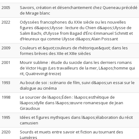
2005
Savoirs, création et désenchantement chez Queneau précédé
de Mirage blanc
2022
Odyssées francophones du XXIe siècle ou les nouvelles
figures d&apos;Ulysse : lecture du Chien d&apos;Ulysse de
Salim Bachi, d’Ulysse from Bagad d’Éric-Emmanuel Schmitt et
d’Heureux qui comme Ulysse d&apos;Alain Poissant
2009
Couleurs et &quot;couleurs de rhétorique&quot; dans les
formes brèves des XIIe et XIIIe siècles
2001
Mourir sublime : étude du suicide dans les derniers romans
de Victor Hugo (Les travailleurs de la mer, L&apos;homme qui
rit, Quatrevingt-treize)
1993
Au bout de soi : scénario de film, suivi d&apos;un essai sur le
dialogue au cinéma
1998
Le sourcier de l&apos;Éden : l&apos;esthétique de
l&apos;idylle dans l&apos;œuvre romanesque de Jean
Giraudoux
1995
Idées et figures mythiques dans l&apos;élaboration du récit
camusien
2020
Sourds et muets entre savoir et fiction au tournant des
Lumières