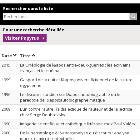
Rechercher dans la liste
Rec
Pour une recherche détaillée
Visiter Papyrus
Trier par date en ordre croissant
Trier par titre en ordre croissant
Date
Titre
2015
La Cinéologie de l&apos;entre-deux-guerres : les écrivains
français et le cinéma
1999
Gaspard de la nuit et l&apos;univers fictionnel de la culture
égyptienne
1996
Le discours sandien sur l&apos;autobiographie ou le
paradoxe de l&apos;autobiographe masqué
2009
L’un contre l’autre : la dialectique de l’auteur et de la lectrice
chez Serge Doubrovsky
1990
Imagerie scientifique et esthétique littéraire chez Paul Valéry
2000
De la narratologie à l&apos;analyse du discours : analyse
macro- et micro-contextuelle