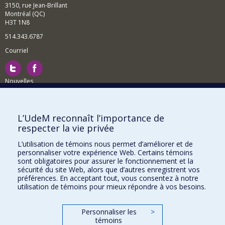
3150, rue Jean-Brillant
Montréal (QC)
H3T 1N8
514.343.6787
Courriel
Nouvelles
Activités
Comment soutenir le Département?
L’UdeM reconnaît l’importance de
respecter la vie privée
BESOIN D'AIDE?
L’utilisation de témoins nous permet d’améliorer et de
Plan du site
personnaliser votre expérience Web. Certains témoins
Signaler une erreur
sont obligatoires pour assurer le fonctionnement et la
sécurité du site Web, alors que d’autres enregistrent vos
Accessibilité
préférences. En acceptant tout, vous consentez à notre
utilisation de témoins pour mieux répondre à vos besoins.
FACULTÉ DES ARTS ET DES SCIENCES
Nos départements et écoles
Personnaliser les
>
témoins
Nos centres d'études