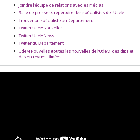
Joindre l’équipe de relations avec les médias
Salle de presse et répertoire des spécialistes de l’UdeM
Trouver un spécialiste au Département
Twitter UdeMNouvelles
Twitter UdeMNews
Twitter du Département
UdeM Nouvelles (toutes les nouvelles de l’UdeM, des clips et
des entrevues filmées)