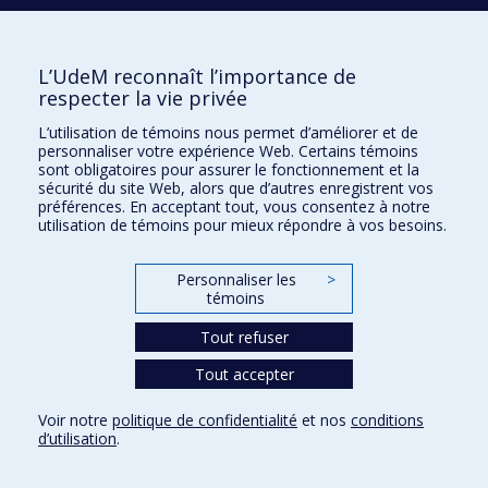
Activités
Comment soutenir le Département?
L’UdeM reconnaît l’importance de
respecter la vie privée
BESOIN D'AIDE?
L’utilisation de témoins nous permet d’améliorer et de
Plan du site
personnaliser votre expérience Web. Certains témoins
Signaler une erreur
sont obligatoires pour assurer le fonctionnement et la
sécurité du site Web, alors que d’autres enregistrent vos
Accessibilité
préférences. En acceptant tout, vous consentez à notre
utilisation de témoins pour mieux répondre à vos besoins.
FACULTÉ DES ARTS ET DES SCIENCES
Nos départements et écoles
Personnaliser les
>
témoins
Nos centres d'études
Nos programmes et cours
Tout refuser
Tout accepter
Confidentialité
Voir notre
politique de confidentialité
et nos
conditions
Conditions d’utilisation
d’utilisation
.
Paramètres des témoins
Université de