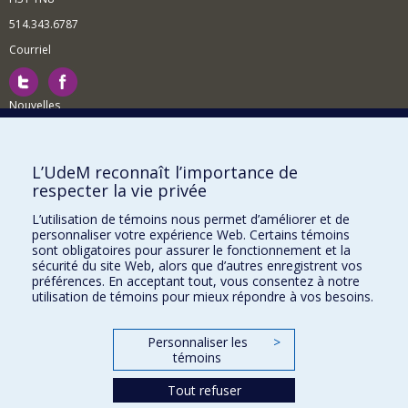
514.343.6787
Courriel
Nouvelles
Activités
Comment soutenir le Département?
L’UdeM reconnaît l’importance de
respecter la vie privée
BESOIN D'AIDE?
L’utilisation de témoins nous permet d’améliorer et de
Plan du site
personnaliser votre expérience Web. Certains témoins
Signaler une erreur
sont obligatoires pour assurer le fonctionnement et la
sécurité du site Web, alors que d’autres enregistrent vos
Accessibilité
préférences. En acceptant tout, vous consentez à notre
utilisation de témoins pour mieux répondre à vos besoins.
FACULTÉ DES ARTS ET DES SCIENCES
Nos départements et écoles
Personnaliser les
>
témoins
Nos centres d'études
Tout refuser
Nos programmes et cours