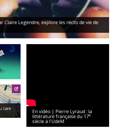
gendre, explore les récits de vie de
ices de soutien à la réussite et
chologique
u care
En vidéo | Pierre Lyraud : la
e
littérature française du 17
siècle à l'UdeM