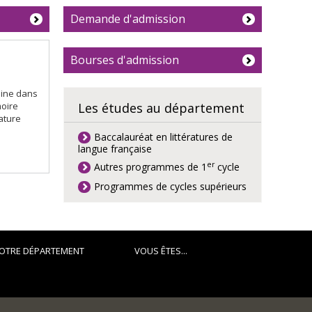
Demande d'admission
Bourses d'admission
nine dans
moire
Les études au département
rature
Baccalauréat en littératures de
langue française
er
Autres programmes de 1
cycle
Programmes de cycles supérieurs
OTRE DÉPARTEMENT
VOUS ÊTES...