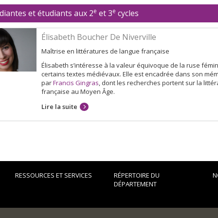
e
e
diantes et étudiants aux 2
et 3
cycles
Élisabeth Boucher De Niverville
Maîtrise en littératures de langue française
Élisabeth s’intéresse à la valeur équivoque de la ruse fémi
certains textes médiévaux. Elle est encadrée dans son mé
par
Francis Gingras
, dont les recherches portent sur la litté
française au Moyen Âge.
Lire la suite
RESSOURCES ET SERVICES
RÉPERTOIRE DU
N
DÉPARTEMENT