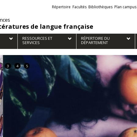
Liens
Répertoire
Facultés
Bibliothèques
Plan campus
externes
ences
ttératures de langue française
RESSOURCES ET
RÉPERTOIRE DU
SERVICES
DÉPARTEMENT
3
4
5