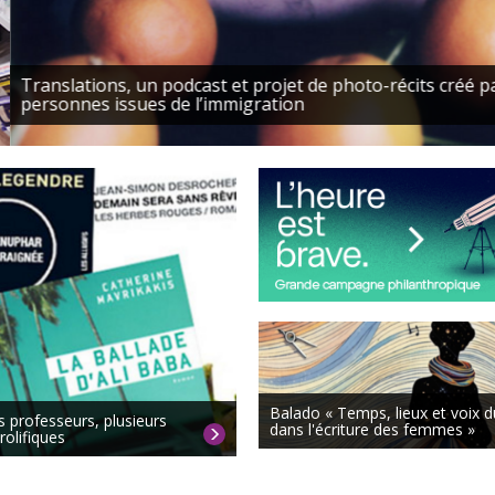
ions, un podcast et projet de photo-récits créé par Claire Le
es issues de l’immigration
Serv
psy
Balado « Temps, lieux et voix d
 professeurs, plusieurs
dans l'écriture des femmes »
rolifiques