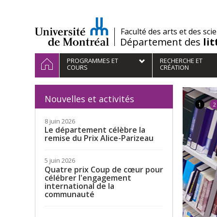
Passer
au
contenu
/
Faculté des arts et des sci
Département des
li
Navigation
ACCUEIL
PROGRAMMES ET
RECHERCHE ET
principale
COURS
CRÉATION
Nouvelles et activités
1
2
8 juin 2026
Le département célèbre la
remise du Prix Alice-Parizeau
5 juin 2026
Quatre prix Coup de cœur pour
célébrer l'engagement
international de la
communauté