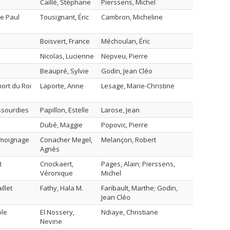
Caillé, Stéphane
Pierssens, Michel
de Paul
Tousignant, Éric
Cambron, Micheline
Boisvert, France
Méchoulan, Éric
Nicolas, Lucienne
Nepveu, Pierre
Beaupré, Sylvie
Godin, Jean Cléo
ort du Roi
Laporte, Anne
Lesage, Marie-Christine
assourdies
Papillon, Estelle
Larose, Jean
Dubé, Maggie
Popovic, Pierre
émoignage
Conacher Megel,
Melançon, Robert
Agnès
t
Cnockaert,
Pages, Alain; Pierssens,
Véronique
Michel
llet
Fathy, Hala M.
Faribault, Marthe; Godin,
Jean Cléo
ole
El Nossery,
Ndiaye, Christiane
Nevine