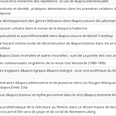
roust et la recherche des répétitions : le cas de l&apos;intertextualité
xotisme et identité : pratiques alimentaires dans les premières relations 
ejeune
e développement des genres littéraires dans l&apos;oeuvre de Lahontan
spaces urbains dans le roman de la diaspora haïtienne
pécularité et autoréférentialité dans l&apos;oeuvre de Michel Tremblay
e hasard comme mode de déconstruction de l&apos;histoire dans Vie et m
oiteux
&apos;Oasis incendiée et autres nouvelles ; suivi de La portée des voix 
es communautés singulières de la revue Gaz Moutarde (1989-1995)
es tragiques d&apos;Agrippa d&apos;Aubigné : pour une poéthique du t
tinéraires d&apos;adolescence et de jeunesse dans Les Rougon-Macquar
&apos;Émile Zola
eux d&apos;humour et mythe personnel dans le récit d&apos;Antonine Mai
a problématique de la réécriture au féminin dans Le désert mauve de Nic
rossard et Elle sera de jaspe et de corail de Werewere Liking