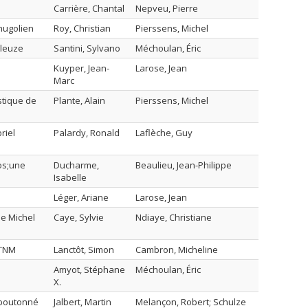
Carrière, Chantal
Nepveu, Pierre
hugolien
Roy, Christian
Pierssens, Michel
eleuze
Santini, Sylvano
Méchoulan, Éric
Kuyper, Jean-
Larose, Jean
Marc
stique de
Plante, Alain
Pierssens, Michel
riel
Palardy, Ronald
Laflèche, Guy
os;une
Ducharme,
Beaulieu, Jean-Philippe
Isabelle
Léger, Ariane
Larose, Jean
de Michel
Caye, Sylvie
Ndiaye, Christiane
 TNM
Lanctôt, Simon
Cambron, Micheline
Amyot, Stéphane
Méchoulan, Éric
X.
déboutonné
Jalbert, Martin
Melançon, Robert; Schulze