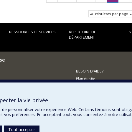
précédente
Page
courante.
40 résultats par page
RESSOURCES ET SERVICES
RÉPERTOIRE DU
N
DÉPARTEMENT
ise
BESOIN D'AIDE?
Plan du site
utenir le Département?
Signaler une erreur
Accessibilité
ecter la vie privée
t de personnaliser votre expérience Web. Certains témoins sont oblig
ent vos préférences. En acceptant tout, vous consentez à notre utili
Tout accepter