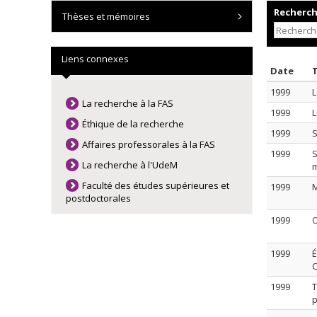
Recherche
Thèses et mémoires
Liens connexes
Trie
Date
1999
L
La recherche à la FAS
1999
L
Éthique de la recherche
1999
S
Affaires professorales à la FAS
1999
S
La recherche à l'UdeM
m
Faculté des études supérieures et
1999
M
postdoctorales
1999
O
1999
É
C
1999
T
p