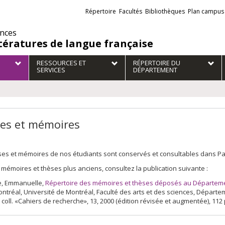
Liens
Répertoire
Facultés
Bibliothèques
Plan campus
externes
ences
ttératures de langue française
RESSOURCES ET
RÉPERTOIRE DU
SERVICES
DÉPARTEMENT
es et mémoires
es et mémoires de nos étudiants sont conservés et consultables dans Papyr
 mémoires et thèses plus anciens, consultez la publication suivante :
, Emmanuelle,
Répertoire des mémoires et thèses déposés au Département
ontréal, Université de Montréal, Faculté des arts et des sciences, Dépar
 coll. «Cahiers de recherche», 13, 2000 (édition révisée et augmentée), 112 