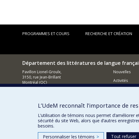
PROGRAMMES ET COURS
RECHERCHE ET CRÉATION
Département des littératures de langue frança
Pavillon Lionel-Groulx,
Nouvelles
3150, rue Jean-Brillant
Activités
Montréal (QC)
H3T 1N8
Comment so
514.343.6787
L’UdeM reconnaît l’importance de resp
Courriel
L’utilisation de témoins nous permet d’améliorer e
sécurité du site Web, alors que d’autres enregistr
besoins.
Tout refuser
Personnaliser les témoins
>