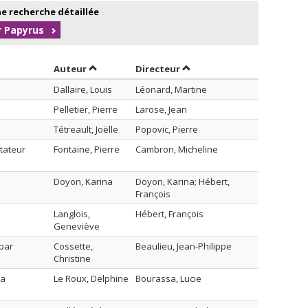
e recherche détaillée
r Papyrus
Trier par auteur en ordre décroissant
par contributeur en ordre 
Auteur
Directeur
Dallaire, Louis
Léonard, Martine
Pelletier, Pierre
Larose, Jean
Tétreault, Joëlle
Popovic, Pierre
ctateur
Fontaine, Pierre
Cambron, Micheline
Doyon, Karina
Doyon, Karina; Hébert,
François
Langlois,
Hébert, François
Geneviève
 par
Cossette,
Beaulieu, Jean-Philippe
Christine
la
Le Roux, Delphine
Bourassa, Lucie