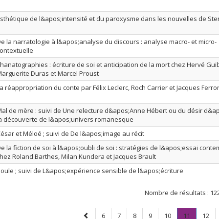
sthétique de l&apos;intensité et du paroxysme dans les nouvelles de St
e la narratologie à l&apos;analyse du discours : analyse macro- et micro-
ontextuelle
hanatographies : écriture de soi et anticipation de la mort chez Hervé Guib
arguerite Duras et Marcel Proust
a réappropriation du conte par Félix Leclerc, Roch Carrier et Jacques Ferro
al de mère : suivi de Une relecture d&apos;Anne Hébert ou du désir d&ap
a découverte de l&apos;univers romanesque
ésar et Méloé ; suivi de De l&apos;image au récit
e la fiction de soi à l&apos;oubli de soi : stratégies de l&apos;essai cont
hez Roland Barthes, Milan Kundera et Jacques Brault
oule ; suivi de L&apos;expérience sensible de l&apos;écriture
Nombre de résultats :
12
Page
Page
Page
Page
Page
Page
Page
.
Page
6
7
8
9
10
11
12