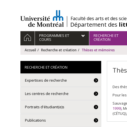
Passer
au
contenu
/
Faculté des arts et des sci
Département des
li
Navigation
ACCUEIL
PROGRAMMES ET
RECHERCHE ET
principale
COURS
CRÉATION
Accueil
Recherche et création
Thèses et mémoires
RECHERCHE ET CRÉATION
Thès
Expertises de recherche
Des thès
Les centres de recherche
Pour les
Sauvage
Portraits d'étudiant(e)s
1999)
, M
(CÉTUQ),
Publications