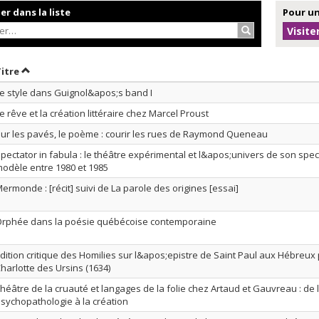
r dans la liste
Pour un
Rechercher…
Visite
r par date en ordre décroissant
Trier par titre en ordre décroissant
Titre
e style dans Guignol&apos;s band I
e rêve et la création littéraire chez Marcel Proust
ur les pavés, le poème : courir les rues de Raymond Queneau
pectator in fabula : le théâtre expérimental et l&apos;univers de son spe
odèle entre 1980 et 1985
ermonde : [récit] suivi de La parole des origines [essai]
rphée dans la poésie québécoise contemporaine
dition critique des Homilies sur l&apos;epistre de Saint Paul aux Hébreux
harlotte des Ursins (1634)
héâtre de la cruauté et langages de la folie chez Artaud et Gauvreau : de 
sychopathologie à la création