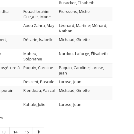
Busacker, Elisabeth
endhal
Fouad Ibrahim
Pierssens, Michel
Guirguis, Marie
Abou Zahra, May
Léonard, Martine; Ménard,
Nathan
ert,
Décarie, Isabelle
Michaud, Ginette
n
Maheu,
Nardout-Lafarge, Élisabeth
Stéphanie
os;écrire à
Paquin, Caroline
Paquin, Caroline; Larose,
Jean
Descent, Pascale
Larose, Jean
emporain
Riendeau, Pascal
Michaud, Ginette
Kahalé, Julie
Larose, Jean
29
Page
Page
Page
Page
13
14
15