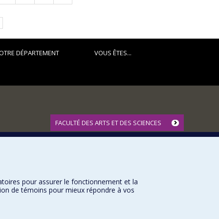
suivante
OTRE DÉPARTEMENT
VOUS ÊTES...
FACULTÉ DES ARTS ET DES SCIENCES
Nos départements et écoles
Nos centres d'études
Nos programmes et cours
atoires pour assurer le fonctionnement et la
sation de témoins pour mieux répondre à vos