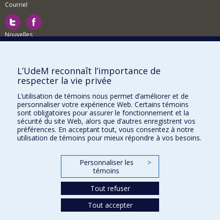
Courriel
Nouvelles
Activités
Comment soutenir le Département?
L’UdeM reconnaît l’importance de
respecter la vie privée
BESOIN D'AIDE?
L’utilisation de témoins nous permet d’améliorer et de
Plan du site
personnaliser votre expérience Web. Certains témoins
Signaler une erreur
sont obligatoires pour assurer le fonctionnement et la
sécurité du site Web, alors que d’autres enregistrent vos
Accessibilité
préférences. En acceptant tout, vous consentez à notre
utilisation de témoins pour mieux répondre à vos besoins.
FACULTÉ DES ARTS ET DES SCIENCES
Nos départements et écoles
Personnaliser les
>
témoins
Nos centres d'études
Tout refuser
Nos programmes et cours
Tout accepter