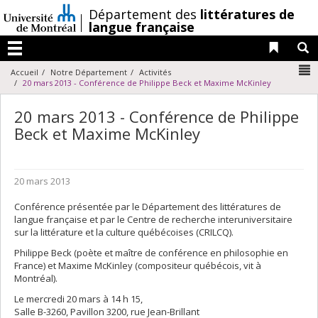
Passer
/
Département des
littératures de
au
langue française
contenu
Liens 
R
Menu
N
Accueil
Notre Département
Activités
20 mars 2013 - Conférence de Philippe Beck et Maxime McKinley
20 mars 2013 - Conférence de Philippe
Beck et Maxime McKinley
20 mars 2013
Conférence présentée par le Département des littératures de
langue française et par le Centre de recherche interuniversitaire
sur la littérature et la culture québécoises (CRILCQ).
Philippe Beck (poète et maître de conférence en philosophie en
France) et Maxime McKinley (compositeur québécois, vit à
Montréal).
Le mercredi 20 mars à 14 h 15,
Salle B-3260, Pavillon 3200, rue Jean-Brillant