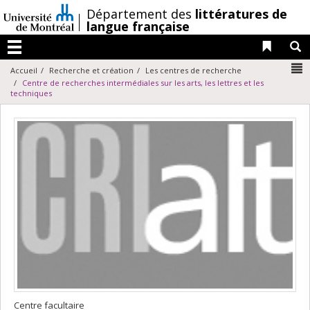
Passer
/
Département des
littératures de
au
langue française
contenu
Liens 
R
Menu
N
Accueil
Recherche et création
Les centres de recherche
Centre de recherches intermédiales sur les arts, les lettres et les
techniques
Centre facultaire