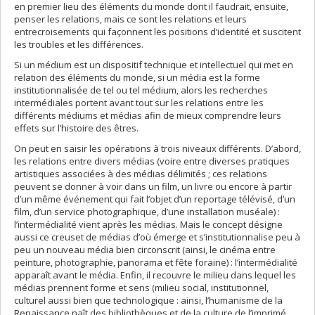
en premier lieu des éléments du monde dont il faudrait, ensuite,
penser les relations, mais ce sont les relations et leurs
entrecroisements qui façonnent les positions d’identité et suscitent
les troubles et les différences.
Si un médium est un dispositif technique et intellectuel qui met en
relation des éléments du monde, si un média est la forme
institutionnalisée de tel ou tel médium, alors les recherches
intermédiales portent avant tout sur les relations entre les
différents médiums et médias afin de mieux comprendre leurs
effets sur l’histoire des êtres.
On peut en saisir les opérations à trois niveaux différents. D’abord,
les relations entre divers médias (voire entre diverses pratiques
artistiques associées à des médias délimités ; ces relations
peuvent se donner à voir dans un film, un livre ou encore à partir
d’un même événement qui fait l’objet d’un reportage télévisé, d’un
film, d’un service photographique, d’une installation muséale) :
l’intermédialité vient après les médias. Mais le concept désigne
aussi ce creuset de médias d’où émerge et s’institutionnalise peu à
peu un nouveau média bien circonscrit (ainsi, le cinéma entre
peinture, photographie, panorama et fête foraine) : l’intermédialité
apparaît avant le média. Enfin, il recouvre le milieu dans lequel les
médias prennent forme et sens (milieu social, institutionnel,
culturel aussi bien que technologique : ainsi, l’humanisme de la
Renaissance naît des bibliothèques et de la culture de l’imprimé,