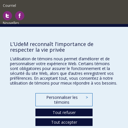
Courriel
Nouvelles
Activités
Comment soutenir le Département?
L’UdeM reconnaît l’importance de
respecter la vie privée
BESOIN D'AIDE?
L’utilisation de témoins nous permet d’améliorer et de
Plan du site
personnaliser votre expérience Web. Certains témoins
Signaler une erreur
sont obligatoires pour assurer le fonctionnement et la
sécurité du site Web, alors que d’autres enregistrent vos
Accessibilité
préférences. En acceptant tout, vous consentez à notre
utilisation de témoins pour mieux répondre à vos besoins.
FACULTÉ DES ARTS ET DES SCIENCES
Nos départements et écoles
Personnaliser les
>
témoins
Nos centres d'études
Tout refuser
Nos programmes et cours
Tout accepter