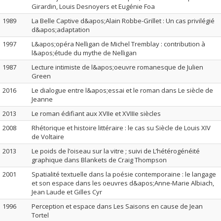
Girardin, Louis Desnoyers et Eugénie Foa
1989
La Belle Captive d&apos;Alain Robbe-Grillet : Un cas privilégié
d&apos;adaptation
1997
L&apos;opéra Nelligan de Michel Tremblay : contribution à
l&apos;étude du mythe de Nelligan
1987
Lecture intimiste de l&apos;oeuvre romanesque de Julien
Green
2016
Le dialogue entre l&apos;essai et le roman dans Le siècle de
Jeanne
2013
Le roman édifiant aux XVIIe et XVIIIe siècles
2008
Rhétorique et histoire littéraire : le cas su Siècle de Louis XIV
de Voltaire
2013
Le poids de l’oiseau sur la vitre ; suivi de L’hétérogénéité
graphique dans Blankets de Craig Thompson
2001
Spatialité textuelle dans la poésie contemporaine : le langage
et son espace dans les oeuvres d&apos;Anne-Marie Albiach,
Jean Laude et Gilles Cyr
1996
Perception et espace dans Les Saisons en cause de Jean
Tortel