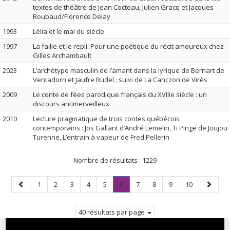
textes de théâtre de Jean Cocteau, Julien Gracq et Jacques
Roubaud/Florence Delay
1993
Lélia et le mal du siècle
1997
La faille et le repli. Pour une poétique du récit amoureux chez
Gilles Archambault
2023
L’archétype masculin de l’amant dans la lyrique de Bernart de
Ventadorn et Jaufre Rudel ; suivi de La Canczon de Virès
2009
Le conte de fées parodique français du XVIIIe siècle : un
discours antimerveilleux
2010
Lecture pragmatique de trois contes québécois
contemporains : Jos Gallant d’André Lemelin, Ti Pinge de Joujou
Turenne, L’entrain à vapeur de Fred Pellerin
Nombre de résultats :
1229
Page
Page
Page
Page
Page
Page
Page
.
Page
Page
Page
Page
Page
1
2
3
4
5
6
7
8
9
10
précédente
Page
suivant
courante.
40 résultats par page