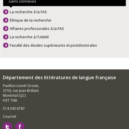
Liens connexes
La recherche à la FAS
Éthique de la recherche
Affaires professorales à la FAS
La recherche à l'UdeM
Faculté des études supérieures et postdoctorales
Département des littératures de langue française
Pavillon Lionel-Groulx,
3150, rue Jean-Brillant
Montréal (QC)
H3T 1N8
514.343.6787
Courriel