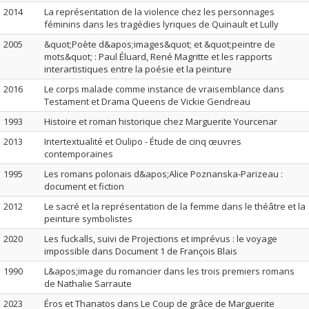
2014
La représentation de la violence chez les personnages
féminins dans les tragédies lyriques de Quinault et Lully
2005
&quot;Poète d&apos;images&quot; et &quot;peintre de
mots&quot; : Paul Éluard, René Magritte et les rapports
interartistiques entre la poésie et la peinture
2016
Le corps malade comme instance de vraisemblance dans
Testament et Drama Queens de Vickie Gendreau
1993
Histoire et roman historique chez Marguerite Yourcenar
2013
Intertextualité et Oulipo - Étude de cinq œuvres
contemporaines
1995
Les romans polonais d&apos;Alice Poznanska-Parizeau :
document et fiction
2012
Le sacré et la représentation de la femme dans le théâtre et la
peinture symbolistes
2020
Les fuckalls, suivi de Projections et imprévus : le voyage
impossible dans Document 1 de François Blais
1990
L&apos;image du romancier dans les trois premiers romans
de Nathalie Sarraute
2023
Éros et Thanatos dans Le Coup de grâce de Marguerite