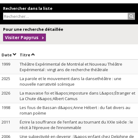
Rechercher dans la liste
Rec
Pour une recherche détaillée
Visiter Papyrus
Trier par date en ordre croissant
Trier par titre en ordre croissant
Date
Titre
1999
Théâtre Expérimental de Montréal et Nouveau Théâtre
Expérimental : vingt ans de recherche théâtrale
2025
La parole et le mouvement dans la dansethéâtre : une
nouvelle narrativité scénique
2026
La mauvaise foi et l&apos;imposture dans L&apos;Étranger et
La Chute d&apos;Albert Camus
1998
Les fous de Bassan d&apos;Anne Hébert : du fait divers au
roman poème
2011
Écrire la souffrance de l’enfant au tournant du XXIe siècle : le
récit à l’épreuve de l’innommable
2006
Une subjectivité en devenir : l&apos;enfant chez Delphine de