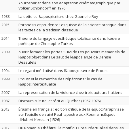
Yourcenar et dans son adaptation cinématographique par
Volker Schlöndorff en 1976
1988
La dette et l&apos;écriture chez Gabrielle Roy
2015
Phronèsis et prudence : esquisse de la science pratique dans
les textes de la tradition classique
2014
Théorie du langage et esthétique totalisante dans l’œuvre
poétique de Christophe Tarkos
2009
ouvrir fermer / les portes Suivi de Les pouvoirs mémoriels de
l&apos;objet dans Le saut de l&apos;ange de Denise
Desautels
1994
Le regard médiatisé dans l&apos;oeuvre de Proust
1999
Proust et la recherche des répétitions : le cas de
l&apos;intertextualité
2007
La représentation de la violence chez trois auteurs haïtiens
1987
Discours culturel et récit au Québec (1967-1976)
2013
Érasme en français : édition critique de la &quot;Paraphrase
sur l’epistle de saint Paul l’apostre aux Roumains&quot;
d’Hubert Kerssan (1526)
2012
Du Roman au théâtre : le motif du Graal réactualisé dans les