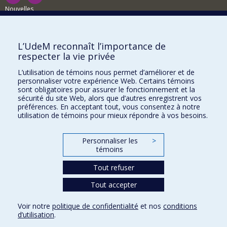
Nouvelles
Activités
Comment soutenir le Département?
L’UdeM reconnaît l’importance de
respecter la vie privée
BESOIN D'AIDE?
L’utilisation de témoins nous permet d’améliorer et de
Plan du site
personnaliser votre expérience Web. Certains témoins
Signaler une erreur
sont obligatoires pour assurer le fonctionnement et la
sécurité du site Web, alors que d’autres enregistrent vos
Accessibilité
préférences. En acceptant tout, vous consentez à notre
utilisation de témoins pour mieux répondre à vos besoins.
FACULTÉ DES ARTS ET DES SCIENCES
Nos départements et écoles
Personnaliser les
>
témoins
Nos centres d'études
Tout refuser
Nos programmes et cours
Tout accepter
Confidentialité
Voir notre
politique de confidentialité
et nos
conditions
Conditions d’utilisation
d’utilisation
.
Paramètres des témoins