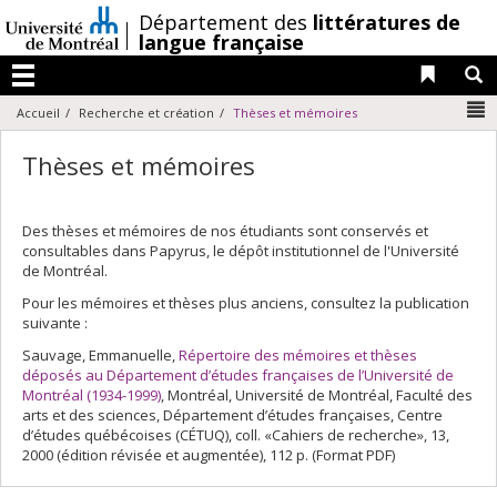
Passer
/
Département des
littératures de
au
langue française
contenu
Liens 
R
Menu
N
Accueil
Recherche et création
Thèses et mémoires
Thèses et mémoires
Des thèses et mémoires de nos étudiants sont conservés et
consultables dans Papyrus, le dépôt institutionnel de l'Université
de Montréal.
Pour les mémoires et thèses plus anciens, consultez la publication
suivante :
Sauvage, Emmanuelle,
Répertoire des mémoires et thèses
déposés au Département d’études françaises de l’Université de
Montréal (1934-1999)
, Montréal, Université de Montréal, Faculté des
arts et des sciences, Département d’études françaises, Centre
d’études québécoises (CÉTUQ), coll. «Cahiers de recherche», 13,
2000 (édition révisée et augmentée), 112 p. (Format PDF)