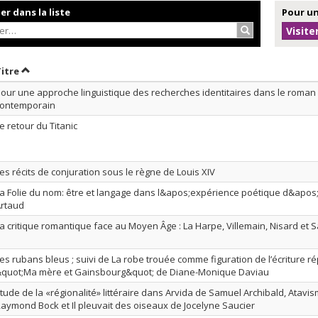
r dans la liste
Pour un
Rechercher…
Visite
r par date en ordre décroissant
Trier par titre en ordre décroissant
Titre
our une approche linguistique des recherches identitaires dans le roma
contemporain
e retour du Titanic
es récits de conjuration sous le règne de Louis XIV
a Folie du nom: être et langage dans l&apos;expérience poétique d&apos
rtaud
a critique romantique face au Moyen Âge : La Harpe, Villemain, Nisard et 
es rubans bleus ; suivi de La robe trouée comme figuration de l’écriture r
quot;Ma mère et Gainsbourg&quot; de Diane-Monique Daviau
tude de la «régionalité» littéraire dans Arvida de Samuel Archibald, Atavi
aymond Bock et Il pleuvait des oiseaux de Jocelyne Saucier