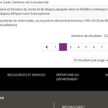
e Sade, fantôme de la modernité
lace et fonction du conte et de l&apos;épopée dans le théâtre contempor
&apos;Afrique noire francophone
a plainte du chien battu, ou la poésie désenchanteresse (1991-2013) de M
ouellebecq
Nombre de résultats :
12
Page
Page
Page
.
Page
Page
Page
Page
Page
1
2
3
4
5
6
7
précédente
Page
courante.
50 résultats par page
RESSOURCES ET SERVICES
RÉPERTOIRE DU
N
DÉPARTEMENT
ise
BESOIN D'AIDE?