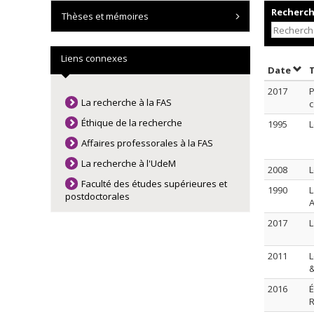
Recherche
Thèses et mémoires
Liens connexes
Trie
Date
2017
P
La recherche à la FAS
Éthique de la recherche
1995
L
Affaires professorales à la FAS
La recherche à l'UdeM
2008
L
Faculté des études supérieures et
1990
L
postdoctorales
A
2017
L
2011
L
&
2016
É
R