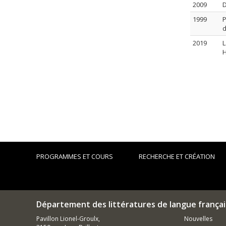
2009
D
1999
P
d
2019
L
H
PROGRAMMES ET COURS
RECHERCHE ET CRÉATION
Département des littératures de langue frança
Pavillon Lionel-Groulx,
Nouvelles