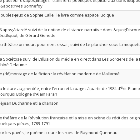
e passeur d&apos;images : transferts poétiques et picturaux dans l&apo
d&apos;Yves Bonnefoy
oubles-jeux de Sophie Calle : le livre comme espace ludique
&apos;Attardé suivi de la notion de distance narrative dans &quot;Discou
écit&quot; de Gérard Genette
u théâtre on meurt pour rien : essai ; suivi de Le plancher sous la moquett
a Sociétose suivi de L’illusion du média en direct dans Les Sorcières de l
Chloé Delaume
e (dé)montage de la fiction : la révélation moderne de Mallarmé
a lecture augmentée, entre l’écran et la page : à partir de 1984 d’Éric Plam
ourquoi Bologne d’Alain Farah
éjean Ducharme et la chanson
e théâtre de la Révolution française et la mise en scène du récit des origi
uelques pièces, 1789-1791
ur les pavés, le poème : courir les rues de Raymond Queneau