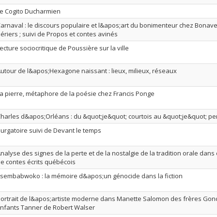
e Cogito Ducharmien
arnaval : le discours populaire et l&apos;art du bonimenteur chez Bonav
ériers ; suivi de Propos et contes avinés
ecture sociocritique de Poussière sur la ville
utour de l&apos;Hexagone naissant : lieux, milieux, réseaux
a pierre, métaphore de la poésie chez Francis Ponge
harles d&apos;Orléans : du &quot;je&quot; courtois au &quot;je&quot; p
urgatoire suivi de Devant le temps
nalyse des signes de la perte et de la nostalgie de la tradition orale dans
e contes écrits québécois
tsembabwoko : la mémoire d&apos;un génocide dans la fiction
ortrait de l&apos;artiste moderne dans Manette Salomon des frères Gonc
nfants Tanner de Robert Walser