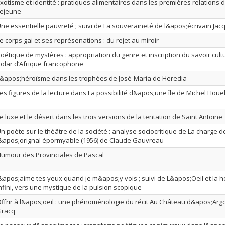
xotisme et identité : pratiques alimentaires dans les premières relations 
ejeune
ne essentielle pauvreté ; suivi de La souveraineté de l&apos;écrivain Ja
e corps gai et ses représenations : du rejet au miroir
oétique de mystères : appropriation du genre et inscription du savoir cult
olar d’Afrique francophone
&apos;héroïsme dans les trophées de José-Maria de Heredia
es figures de la lecture dans La possibilité d&apos;une île de Michel Houe
e luxe et le désert dans les trois versions de la tentation de Saint Antoine
n poète sur le théâtre de la société : analyse sociocritique de La charge d
&apos;orignal épormyable (1956) de Claude Gauvreau
umour des Provinciales de Pascal
&apos;aime tes yeux quand je m&apos;y vois ; suivi de L&apos;Oeil et la ho
nfini, vers une mystique de la pulsion scopique
ffrir à l&apos;oeil : une phénoménologie du récit Au Château d&apos;Argol
Gracq