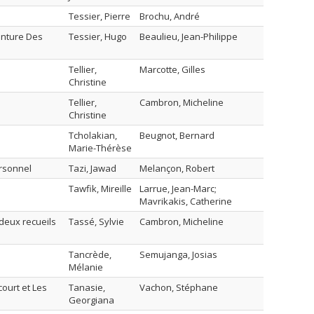
Tessier, Pierre
Brochu, André
enture Des
Tessier, Hugo
Beaulieu, Jean-Philippe
Tellier,
Marcotte, Gilles
Christine
Tellier,
Cambron, Micheline
Christine
Tcholakian,
Beugnot, Bernard
Marie-Thérèse
ersonnel
Tazi, Jawad
Melançon, Robert
Tawfik, Mireille
Larrue, Jean-Marc;
Mavrikakis, Catherine
 deux recueils
Tassé, Sylvie
Cambron, Micheline
Tancrède,
Semujanga, Josias
Mélanie
ourt et Les
Tanasie,
Vachon, Stéphane
Georgiana