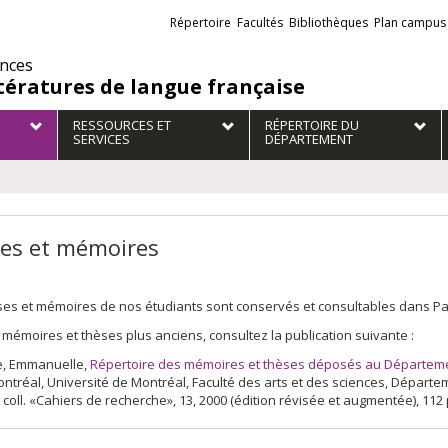
Liens
Répertoire
Facultés
Bibliothèques
Plan campus
externes
ences
ttératures de langue française
RESSOURCES ET
RÉPERTOIRE DU
SERVICES
DÉPARTEMENT
es et mémoires
es et mémoires de nos étudiants sont conservés et consultables dans Papyr
 mémoires et thèses plus anciens, consultez la publication suivante :
, Emmanuelle,
Répertoire des mémoires et thèses déposés au Département
ontréal, Université de Montréal, Faculté des arts et des sciences, Dépar
 coll. «Cahiers de recherche», 13, 2000 (édition révisée et augmentée), 112 