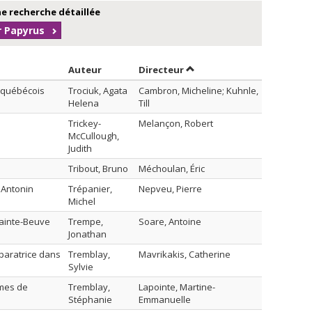
e recherche détaillée
r Papyrus
Trier par auteur en ordre décroissant
par contributeur en ordre
Auteur
Directeur
n québécois
Trociuk, Agata
Cambron, Micheline; Kuhnle,
Helena
Till
Trickey-
Melançon, Robert
McCullough,
Judith
Tribout, Bruno
Méchoulan, Éric
;Antonin
Trépanier,
Nepveu, Pierre
Michel
Sainte-Beuve
Trempe,
Soare, Antoine
Jonathan
éparatrice dans
Tremblay,
Mavrikakis, Catherine
Sylvie
smes de
Tremblay,
Lapointe, Martine-
Stéphanie
Emmanuelle