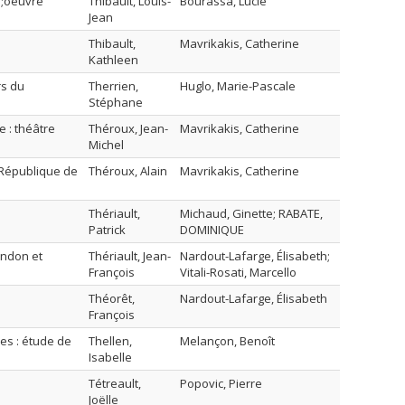
s;oeuvre
Thibault, Louis-
Bourassa, Lucie
Jean
Thibault,
Mavrikakis, Catherine
Kathleen
rs du
Therrien,
Huglo, Marie-Pascale
Stéphane
e : théâtre
Théroux, Jean-
Mavrikakis, Catherine
Michel
a République de
Théroux, Alain
Mavrikakis, Catherine
Thériault,
Michaud, Ginette; RABATE,
Patrick
DOMINIQUE
ondon et
Thériault, Jean-
Nardout-Lafarge, Élisabeth;
François
Vitali-Rosati, Marcello
Théorêt,
Nardout-Lafarge, Élisabeth
François
nes : étude de
Thellen,
Melançon, Benoît
Isabelle
Tétreault,
Popovic, Pierre
Joëlle