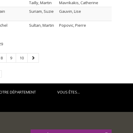
Tailly, Martin
Mavrikakis, Catherine
ain
Suriam, Suzie
Gauvin, Lise
ichel
Sultan, Martin
Popovic, Pierre
29
Page
Page
Page
Page
8
9
10
suivante
OTRE DÉPARTEMENT
VOUS ÊTES...