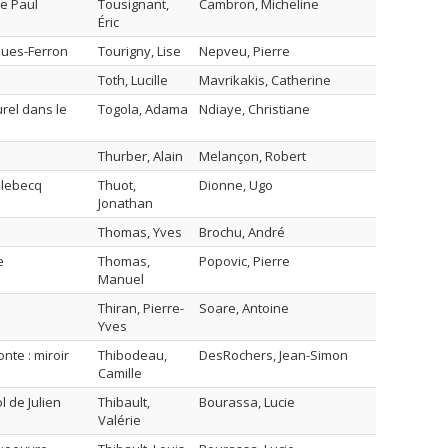
de Paul
Tousignant,
Cambron, Micheline
Éric
cques-Ferron
Tourigny, Lise
Nepveu, Pierre
Toth, Lucille
Mavrikakis, Catherine
urel dans le
Togola, Adama
Ndiaye, Christiane
Thurber, Alain
Melançon, Robert
llebecq
Thuot,
Dionne, Ugo
Jonathan
Thomas, Yves
Brochu, André
e
Thomas,
Popovic, Pierre
Manuel
Thiran, Pierre-
Soare, Antoine
Yves
nte : miroir
Thibodeau,
DesRochers, Jean-Simon
Camille
 de Julien
Thibault,
Bourassa, Lucie
Valérie