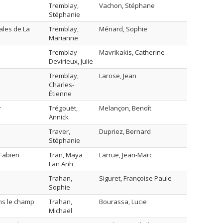
Tremblay,
Vachon, Stéphane
Stéphanie
ales de La
Tremblay,
Ménard, Sophie
Marianne
Tremblay-
Mavrikakis, Catherine
Devirieux, Julie
Tremblay,
Larose, Jean
Charles-
Étienne
r
Trégouët,
Melançon, Benoît
Annick
Traver,
Dupriez, Bernard
Stéphanie
 Fabien
Tran, Maya
Larrue, Jean-Marc
Lan Anh
Trahan,
Siguret, Françoise Paule
Sophie
dans le champ
Trahan,
Bourassa, Lucie
Michaël