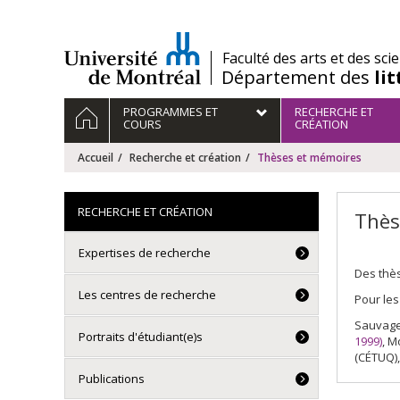
Passer
au
contenu
/
Faculté des arts et des sci
Département des
li
Navigation
ACCUEIL
PROGRAMMES ET
RECHERCHE ET
principale
COURS
CRÉATION
Accueil
Recherche et création
Thèses et mémoires
RECHERCHE ET CRÉATION
Thès
Expertises de recherche
Des thès
Les centres de recherche
Pour les
Sauvage
Portraits d'étudiant(e)s
1999)
, M
(CÉTUQ),
Publications