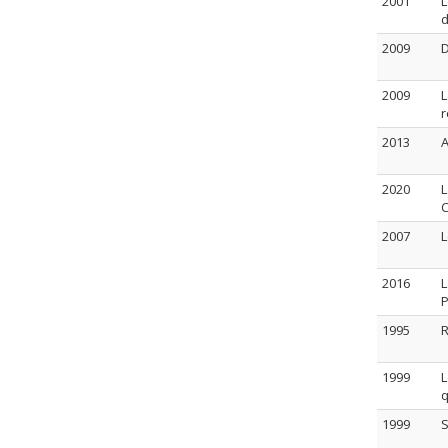
2001
L
2009
D
2009
L
r
2013
A
2020
L
2007
L
2016
L
P
1995
R
1999
L
q
1999
S