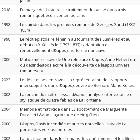
Jacob
2018
En marge de l’histoire : le traitement du passé dans trois
romans québécois contemporains
1992
Le suicide dans les premiers romans de Georges Sand (1832-
1834)
1998
Le récit épistolaire féminin au tournant des Lumières et au
début du XIXe siècle (1793-1837) : adaptation et
renouvellement d&apos;une forme narrative
2000
Mal de mère : suivi de Une relecture d&apos;Anne Hébert ou
du désir d&apos;écrire à la découverte de l&apos;univers
romanesque
2022
Le désir et ses entraves : la représentation des rapports
intersubjectifs dans l&apos;oeuvre de Bernard-Marie Koltès
2002
La touche du maître : essai d&apos;analyse intertextuelle et
stylistique de quatre fables de La Fontaine
2004
Mémoire et matricide dans L&apos;Amant de Marguerite
Duras et L&apos;Ingratitude de Ying Chen
2000
L&apos;Oasis incendiée et autres nouvelles ; suivi de La
portée des voix assourdies
2002
La focalisation dans les romans, les ciné-romans et les films