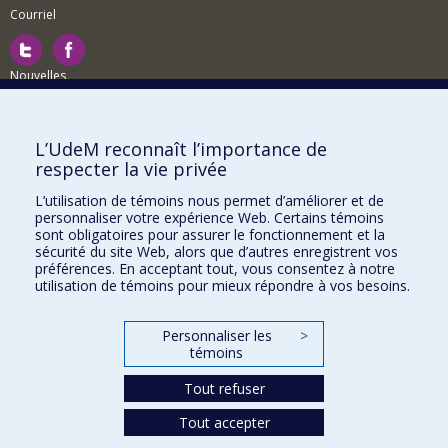
Courriel
Nouvelles
Activités
Comment soutenir le Département?
L’UdeM reconnaît l’importance de
respecter la vie privée
BESOIN D'AIDE?
L’utilisation de témoins nous permet d’améliorer et de
Plan du site
personnaliser votre expérience Web. Certains témoins
Signaler une erreur
sont obligatoires pour assurer le fonctionnement et la
sécurité du site Web, alors que d’autres enregistrent vos
Accessibilité
préférences. En acceptant tout, vous consentez à notre
utilisation de témoins pour mieux répondre à vos besoins.
FACULTÉ DES ARTS ET DES SCIENCES
Nos départements et écoles
Personnaliser les
>
témoins
Nos centres d'études
Tout refuser
Nos programmes et cours
Tout accepter