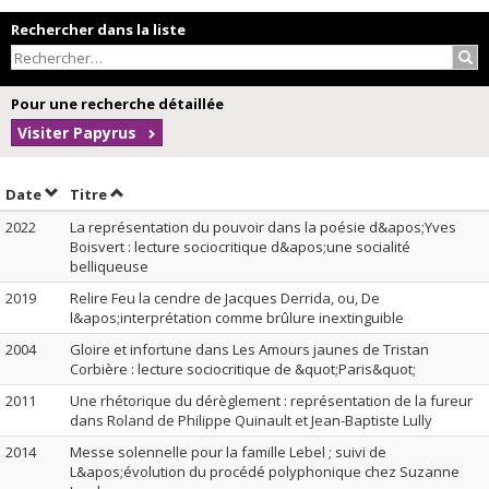
Rechercher dans la liste
Rec
Pour une recherche détaillée
Visiter Papyrus
Trier par date en ordre décroissant
Trier par titre en ordre décroissant
Date
Titre
2022
La représentation du pouvoir dans la poésie d&apos;Yves
Boisvert : lecture sociocritique d&apos;une socialité
belliqueuse
2019
Relire Feu la cendre de Jacques Derrida, ou, De
l&apos;interprétation comme brûlure inextinguible
2004
Gloire et infortune dans Les Amours jaunes de Tristan
Corbière : lecture sociocritique de &quot;Paris&quot;
2011
Une rhétorique du dérèglement : représentation de la fureur
dans Roland de Philippe Quinault et Jean-Baptiste Lully
2014
Messe solennelle pour la famille Lebel ; suivi de
L&apos;évolution du procédé polyphonique chez Suzanne