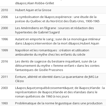
d&apos;Alain Robbe-Grillet
2010
Hubert Aquin et la Gnose
2006
La symbolisation de l&apos;expérience : une étude de la
poésie du Québec et du Nord-Est des États-Unis, 1900-1965
2000
Les Amérindiens en filigrane : sources et rédaction des
hypertextes de Gabriel Sagard
1996
Autant en emporte le sang ; suivi de Le monologue intérieur
dans L&apos;intervention de la mort d&apos;Hubert Aquin
1999
Napoléon et les romantiques : création et utilisation
ambivalente du mythe chez les enfants du siècle
2016
Les dents de sagesse du bestiaire inquiétant, suivi de Le
détournement du mythe « femme-enfant » dans les contes
fantastiques de Gisèle Prassinos
2011
Écriture, altérité et identité dans La quarantaine de JMG Le
Clézio
2003
L&apos;&quot;enquébécoisement&quot; de l&apos;Irlande : la
représentation de l&apos;Irlande et des irlandais dans le
roman québécois de 1960 à nos jours
1993
Problématique de la norme linguistique dans une production