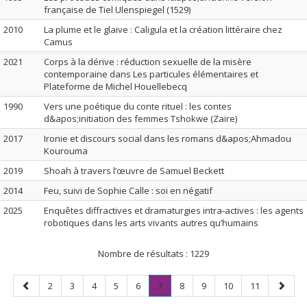
française de Tiel Ulenspiegel (1529)
2010
La plume et le glaive : Caligula et la création littéraire chez
Camus
2021
Corps à la dérive : réduction sexuelle de la misère
contemporaine dans Les particules élémentaires et
Plateforme de Michel Houellebecq
1990
Vers une poétique du conte rituel : les contes
d&apos;initiation des femmes Tshokwe (Zaïre)
2017
Ironie et discours social dans les romans d&apos;Ahmadou
Kourouma
2019
Shoah à travers l’œuvre de Samuel Beckett
2014
Feu, suivi de Sophie Calle : soi en négatif
2025
Enquêtes diffractives et dramaturgies intra-actives : les agents
robotiques dans les arts vivants autres qu’humains
Nombre de résultats :
1229
Page
Page
Page
Page
Page
Page
Page
.
Page
Page
Page
Page
Page
2
3
4
5
6
7
8
9
10
11
précédente
Page
suivan