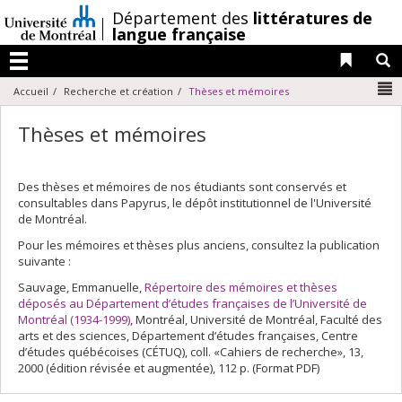
Passer
/
Département des
littératures de
au
langue française
contenu
Liens 
R
Menu
N
Accueil
Recherche et création
Thèses et mémoires
Thèses et mémoires
Des thèses et mémoires de nos étudiants sont conservés et
consultables dans Papyrus, le dépôt institutionnel de l'Université
de Montréal.
Pour les mémoires et thèses plus anciens, consultez la publication
suivante :
Sauvage, Emmanuelle,
Répertoire des mémoires et thèses
déposés au Département d’études françaises de l’Université de
Montréal (1934-1999)
, Montréal, Université de Montréal, Faculté des
arts et des sciences, Département d’études françaises, Centre
d’études québécoises (CÉTUQ), coll. «Cahiers de recherche», 13,
2000 (édition révisée et augmentée), 112 p. (Format PDF)