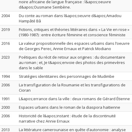
noire africaine de langue française : l&apos;oeuvre
d&apos;Ousmane Sembène.
2004
Du conte au roman dans l&apos;oeuvre d&apos;Amadou
Hampâté Bâ
2019
Fictions, critiques et théories littéraires dans « La Vie en rose »
(1980-1987) : entre écriture féminine et conscience féministe
2016
La valeur propositionnelle des espaces urbains dans l’oeuvre
de Georges Perec, Annie Ernaux et Patrick Modiano
2023
Poétiques du récit de retour aux origines : du documentaire
au roman ; et, Je t&apos;envoie des photos des primevères
dans le sable
1994
Stratégies identitaires des personnages de Mudimbe
2006
La transfiguration de la Roumanie et les transfigurations de
Cioran
1991
L&apos;errance dans la ville : deux romans de Gérard Étienne
2000
Espaces urbains dans le roman de la diaspora haïtienne
2006
Historicité de l&apos;instant : étude de la discontinuité
narrative chez Annie Ernaux
2013
La littérature camerounaise en quête d’autonomie : analyse