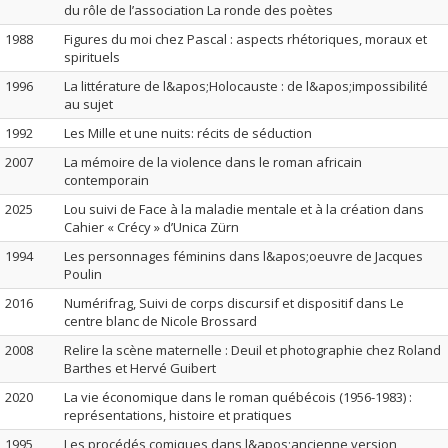
du rôle de l’association La ronde des poètes
1988
Figures du moi chez Pascal : aspects rhétoriques, moraux et
spirituels
1996
La littérature de l&apos;Holocauste : de l&apos;impossibilité
au sujet
1992
Les Mille et une nuits: récits de séduction
2007
La mémoire de la violence dans le roman africain
contemporain
2025
Lou suivi de Face à la maladie mentale et à la création dans
Cahier « Crécy » d’Unica Zürn
1994
Les personnages féminins dans l&apos;oeuvre de Jacques
Poulin
2016
Numérifrag, Suivi de corps discursif et dispositif dans Le
centre blanc de Nicole Brossard
2008
Relire la scène maternelle : Deuil et photographie chez Roland
Barthes et Hervé Guibert
2020
La vie économique dans le roman québécois (1956-1983) :
représentations, histoire et pratiques
1995
Les procédés comiques dans l&apos;ancienne version