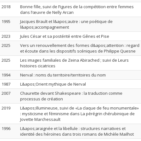
2018
Bonne fille, suivi de Figures de la compétition entre femmes
dans l’œuvre de Nelly Arcan
1995
Jacques Brault et l&apos;autre : une poétique de
l&apos;accompagnement
2023
Jules César et sa postérité entre Gênes et Pise
2025
Vers un renouvellement des formes d&apos;attention : regard
et écoute dans les dispositifs scéniques de Philippe Quesne
2025
Les images familiales de Zeina Abirached ; suivi de Leurs
histoires cicatrices
1994
Nerval : noms du territoire/territoires du nom
1987
L&apos;Orient mythique de Nerval
2007
Chaurette devant Shakespeare : la traduction comme
processus de création
2019
L&apos;illumineuse, suivi de «La claque de feu monumentale»
: mysticisme et féminisme dans La pérégrin chérubinique de
Jovette Marchessault
1996
L&apos;araignée et la libellule : structures narratives et
identité des héroïnes dans trois romans de Michèle Mailhot