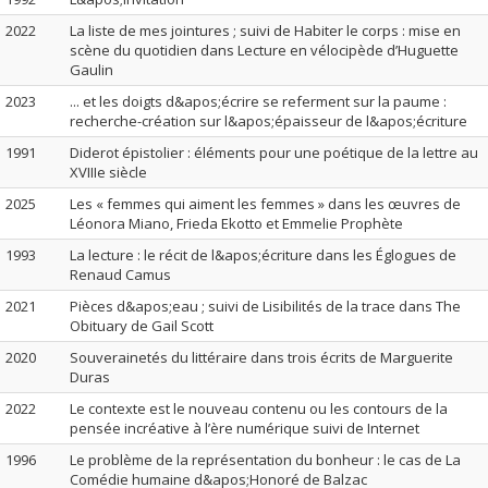
2022
La liste de mes jointures ; suivi de Habiter le corps : mise en
scène du quotidien dans Lecture en vélocipède d’Huguette
Gaulin
2023
... et les doigts d&apos;écrire se referment sur la paume :
recherche-création sur l&apos;épaisseur de l&apos;écriture
1991
Diderot épistolier : éléments pour une poétique de la lettre au
XVIIIe siècle
2025
Les « femmes qui aiment les femmes » dans les œuvres de
Léonora Miano, Frieda Ekotto et Emmelie Prophète
1993
La lecture : le récit de l&apos;écriture dans les Églogues de
Renaud Camus
2021
Pièces d&apos;eau ; suivi de Lisibilités de la trace dans The
Obituary de Gail Scott
2020
Souverainetés du littéraire dans trois écrits de Marguerite
Duras
2022
Le contexte est le nouveau contenu ou les contours de la
pensée incréative à l’ère numérique suivi de Internet
1996
Le problème de la représentation du bonheur : le cas de La
Comédie humaine d&apos;Honoré de Balzac