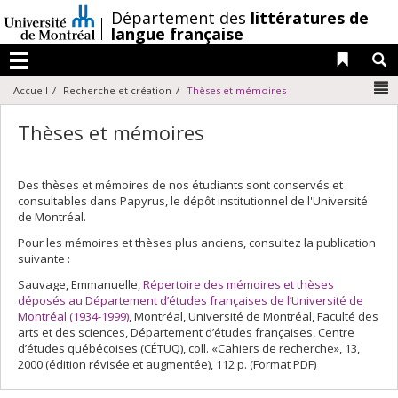
Passer
/
Département des
littératures de
au
langue française
contenu
Liens 
R
Menu
N
Accueil
Recherche et création
Thèses et mémoires
Thèses et mémoires
Des thèses et mémoires de nos étudiants sont conservés et
consultables dans Papyrus, le dépôt institutionnel de l'Université
de Montréal.
Pour les mémoires et thèses plus anciens, consultez la publication
suivante :
Sauvage, Emmanuelle,
Répertoire des mémoires et thèses
déposés au Département d’études françaises de l’Université de
Montréal (1934-1999)
, Montréal, Université de Montréal, Faculté des
arts et des sciences, Département d’études françaises, Centre
d’études québécoises (CÉTUQ), coll. «Cahiers de recherche», 13,
2000 (édition révisée et augmentée), 112 p. (Format PDF)