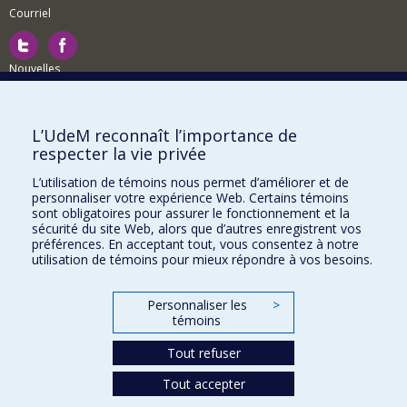
Courriel
Nouvelles
Activités
Comment soutenir le Département?
L’UdeM reconnaît l’importance de
respecter la vie privée
BESOIN D'AIDE?
L’utilisation de témoins nous permet d’améliorer et de
Plan du site
personnaliser votre expérience Web. Certains témoins
Signaler une erreur
sont obligatoires pour assurer le fonctionnement et la
sécurité du site Web, alors que d’autres enregistrent vos
Accessibilité
préférences. En acceptant tout, vous consentez à notre
utilisation de témoins pour mieux répondre à vos besoins.
FACULTÉ DES ARTS ET DES SCIENCES
Nos départements et écoles
Personnaliser les
>
témoins
Nos centres d'études
Tout refuser
Nos programmes et cours
Tout accepter