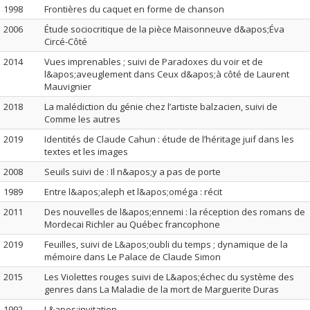
1998
Frontières du caquet en forme de chanson
2006
Étude sociocritique de la pièce Maisonneuve d&apos;Éva
Circé-Côté
2014
Vues imprenables ; suivi de Paradoxes du voir et de
l&apos;aveuglement dans Ceux d&apos;à côté de Laurent
Mauvignier
2018
La malédiction du génie chez l’artiste balzacien, suivi de
Comme les autres
2019
Identités de Claude Cahun : étude de l’héritage juif dans les
textes et les images
2008
Seuils suivi de : Il n&apos;y a pas de porte
1989
Entre l&apos;aleph et l&apos;oméga : récit
2011
Des nouvelles de l&apos;ennemi : la réception des romans de
Mordecai Richler au Québec francophone
2019
Feuilles, suivi de L&apos;oubli du temps ; dynamique de la
mémoire dans Le Palace de Claude Simon
2015
Les Violettes rouges suivi de L&apos;échec du système des
genres dans La Maladie de la mort de Marguerite Duras
1992
L&apos;invitation