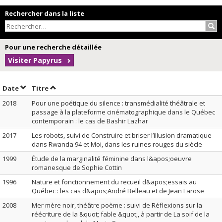
Rechercher dans la liste
Rec
Pour une recherche détaillée
Visiter Papyrus
Trier par date en ordre décroissant
Trier par titre en ordre décroissant
Date
Titre
2018
Pour une poétique du silence : transmédialité théâtrale et
passage à la plateforme cinématographique dans le Québec
contemporain : le cas de Bashir Lazhar
2017
Les robots, suivi de Construire et briser l’illusion dramatique
dans Rwanda 94 et Moi, dans les ruines rouges du siècle
1999
Étude de la marginalité féminine dans l&apos;oeuvre
romanesque de Sophie Cottin
1996
Nature et fonctionnement du recueil d&apos;essais au
Québec : les cas d&apos;André Belleau et de Jean Larose
2008
Mer mère noir, théâtre poème : suivi de Réflexions sur la
réécriture de la &quot; fable &quot;, à partir de La soif de la