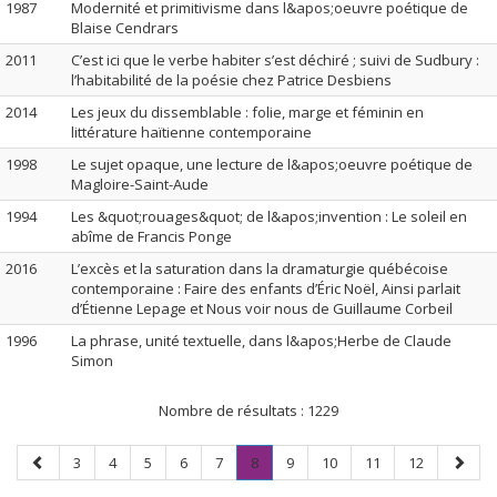
1987
Modernité et primitivisme dans l&apos;oeuvre poétique de
Blaise Cendrars
2011
C’est ici que le verbe habiter s’est déchiré ; suivi de Sudbury :
l’habitabilité de la poésie chez Patrice Desbiens
2014
Les jeux du dissemblable : folie, marge et féminin en
littérature haïtienne contemporaine
1998
Le sujet opaque, une lecture de l&apos;oeuvre poétique de
Magloire-Saint-Aude
1994
Les &quot;rouages&quot; de l&apos;invention : Le soleil en
abîme de Francis Ponge
2016
L’excès et la saturation dans la dramaturgie québécoise
contemporaine : Faire des enfants d’Éric Noël, Ainsi parlait
d’Étienne Lepage et Nous voir nous de Guillaume Corbeil
1996
La phrase, unité textuelle, dans l&apos;Herbe de Claude
Simon
Nombre de résultats :
1229
Page
Page
Page
Page
Page
Page
Page
.
Page
Page
Page
Page
Page
3
4
5
6
7
8
9
10
11
12
précédente
Page
suivan