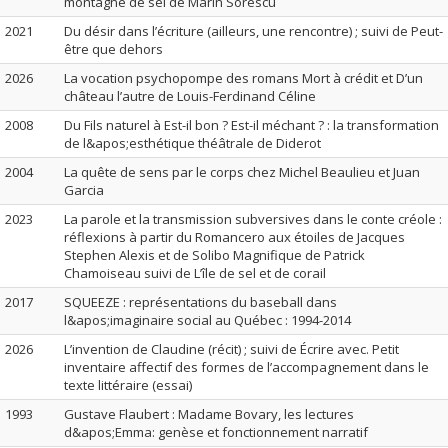
montagne de sel de Marin Sorescu
2021
Du désir dans l’écriture (ailleurs, une rencontre) ; suivi de Peut-
être que dehors
2026
La vocation psychopompe des romans Mort à crédit et D’un
château l’autre de Louis-Ferdinand Céline
2008
Du Fils naturel à Est-il bon ? Est-il méchant ? : la transformation
de l&apos;esthétique théâtrale de Diderot
2004
La quête de sens par le corps chez Michel Beaulieu et Juan
Garcia
2023
La parole et la transmission subversives dans le conte créole :
réflexions à partir du Romancero aux étoiles de Jacques
Stephen Alexis et de Solibo Magnifique de Patrick
Chamoiseau suivi de L’île de sel et de corail
2017
SQUEEZE : représentations du baseball dans
l&apos;imaginaire social au Québec : 1994-2014
2026
L’invention de Claudine (récit) ; suivi de Écrire avec. Petit
inventaire affectif des formes de l’accompagnement dans le
texte littéraire (essai)
1993
Gustave Flaubert : Madame Bovary, les lectures
d&apos;Emma: genèse et fonctionnement narratif