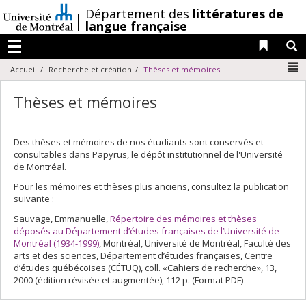
Passer
/
Département des
littératures de
au
langue française
contenu
Liens 
R
Menu
N
Accueil
Recherche et création
Thèses et mémoires
Thèses et mémoires
Des thèses et mémoires de nos étudiants sont conservés et
consultables dans Papyrus, le dépôt institutionnel de l'Université
de Montréal.
Pour les mémoires et thèses plus anciens, consultez la publication
suivante :
Sauvage, Emmanuelle,
Répertoire des mémoires et thèses
déposés au Département d’études françaises de l’Université de
Montréal (1934-1999)
, Montréal, Université de Montréal, Faculté des
arts et des sciences, Département d’études françaises, Centre
d’études québécoises (CÉTUQ), coll. «Cahiers de recherche», 13,
2000 (édition révisée et augmentée), 112 p. (Format PDF)