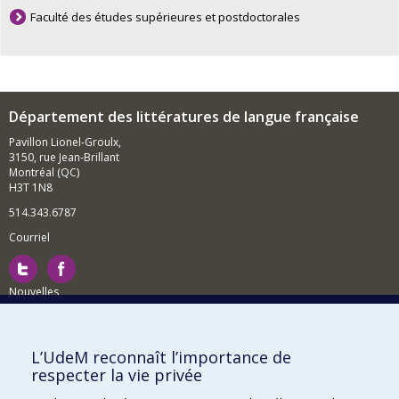
Faculté des études supérieures et postdoctorales
Département des littératures de langue française
Pavillon Lionel-Groulx,
3150, rue Jean-Brillant
Montréal (QC)
H3T 1N8
514.343.6787
Courriel
Nouvelles
Activités
Comment soutenir le Département?
L’UdeM reconnaît l’importance de
respecter la vie privée
BESOIN D'AIDE?