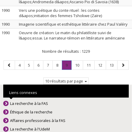
l&apos;Andromeda d&apos;Ascanio Pio di Savoia (1638)
1990
Vers une poétique du conte rituel : les contes
d&apos;initiation des femmes Tshokwe (Zaïre)
1990
Imagerie scientifique et esthétique littéraire chez Paul Valéry
1990
Oeuvre de création: Le matin du philatéliste suivi de
l&apos;essai. Le narrateur-témoin en littérature américaine
Nombre de résultats :
1229
Page
Page
Page
Page
Page
Page
Page
.
Page
Page
Page
Page
Page
4
5
6
7
8
9
10
11
12
13
précédente
Page
suiva
courante.
10 résultats par page
Liens connexes
La recherche à la FAS
Éthique de la recherche
Affaires professorales à la FAS
La recherche à l'UdeM