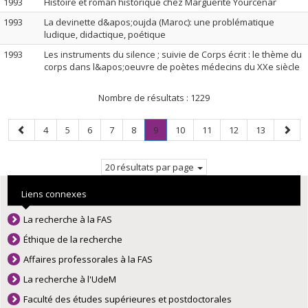
1993
Histoire et roman historique chez Marguerite Yourcenar
1993
La devinette d&apos;oujda (Maroc): une problématique
ludique, didactique, poétique
1993
Les instruments du silence ; suivie de Corps écrit : le thème du
corps dans l&apos;oeuvre de poètes médecins du XXe siècle
Nombre de résultats :
1229
Page
Page
Page
Page
Page
Page
Page
.
Page
Page
Page
Page
Page
4
5
6
7
8
9
10
11
12
13
précédente
Page
suiva
courante.
20 résultats par page
Liens connexes
La recherche à la FAS
Éthique de la recherche
Affaires professorales à la FAS
La recherche à l'UdeM
Faculté des études supérieures et postdoctorales