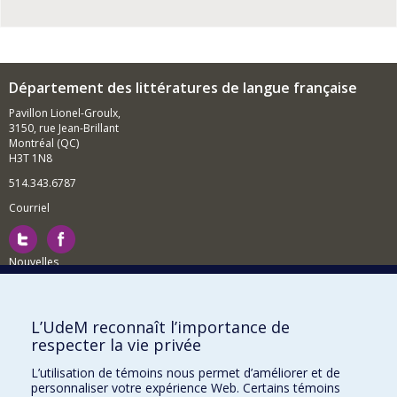
Département des littératures de langue française
Pavillon Lionel-Groulx,
3150, rue Jean-Brillant
Montréal (QC)
H3T 1N8
514.343.6787
Courriel
Nouvelles
Activités
Comment soutenir le Département?
L’UdeM reconnaît l’importance de
respecter la vie privée
BESOIN D'AIDE?
L’utilisation de témoins nous permet d’améliorer et de
Plan du site
personnaliser votre expérience Web. Certains témoins