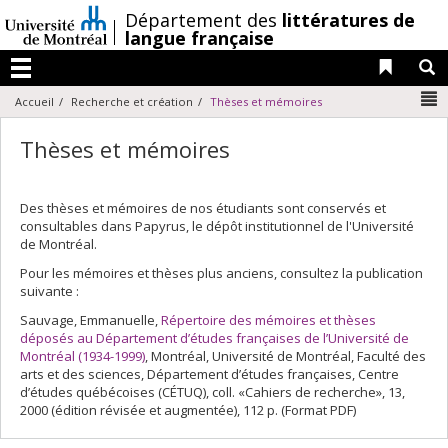
Passer
/
Département des
littératures de
au
langue française
contenu
Liens 
R
Menu
N
Accueil
Recherche et création
Thèses et mémoires
Thèses et mémoires
Des thèses et mémoires de nos étudiants sont conservés et
consultables dans Papyrus, le dépôt institutionnel de l'Université
de Montréal.
Pour les mémoires et thèses plus anciens, consultez la publication
suivante :
Sauvage, Emmanuelle,
Répertoire des mémoires et thèses
déposés au Département d’études françaises de l’Université de
Montréal (1934-1999)
, Montréal, Université de Montréal, Faculté des
arts et des sciences, Département d’études françaises, Centre
d’études québécoises (CÉTUQ), coll. «Cahiers de recherche», 13,
2000 (édition révisée et augmentée), 112 p. (Format PDF)