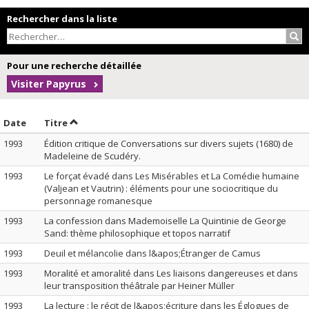
Rechercher dans la liste
Rec
Pour une recherche détaillée
Visiter Papyrus
Trier par date en ordre décroissant
Trier par titre en ordre décroissant
Date
Titre
1993
Édition critique de Conversations sur divers sujets (1680) de
Madeleine de Scudéry.
1993
Le forçat évadé dans Les Misérables et La Comédie humaine
(Valjean et Vautrin) : éléments pour une sociocritique du
personnage romanesque
1993
La confession dans Mademoiselle La Quintinie de George
Sand: thème philosophique et topos narratif
1993
Deuil et mélancolie dans l&apos;Étranger de Camus
1993
Moralité et amoralité dans Les liaisons dangereuses et dans
leur transposition théâtrale par Heiner Müller
1993
La lecture : le récit de l&apos;écriture dans les Églogues de