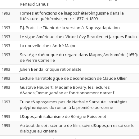
Renaud Camus
1993
Formes et fonctions de l&apos;hétérolinguisme dans la
littérature québécoise, entre 1837 et 1899
1993
E.J. Pratt : Le Titanic de la version à l&apos;adaptation
1993
Le signe Amérique chez Victor-Lévy Beaulieu et Jacques Poulin
1993
La nouvelle chez André Major
1993
Stratégie rhétorique du regard dans l&apos;Andromède (1650)
de Pierre Corneille
1993
Julien Benda, critique rationaliste
1993
Lecture narratologique de Déconnection de Claude Ollier
1993
Gustave Flaubert : Madame Bovary, les lectures
d&apos;Emma: genèse et fonctionnement narratif
1993
Tu ne t&apos;aimes pas de Nathalie Sarraute : stratégies
polyphoniques du roman à la première personne
1993
L&apos;anti-italianisme de Bénigne Poissenot
1993
Au bout de soi : scénario de film, suivi d&apos;un essai sur le
dialogue au cinéma