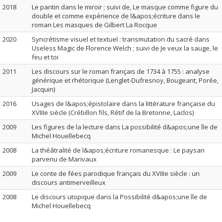
2018
Le pantin dans le miroir ; suivi de, Le masque comme figure du
double et comme expérience de l&apos;écriture dans le
roman Les masques de Gilbert La Rocque
2020
Syncrétisme visuel et textuel : transmutation du sacré dans
Useless Magic de Florence Welch ; suivi de Je veux la sauge, le
feu et toi
2011
Les discours sur le roman français de 1734 à 1755 : analyse
générique et rhétorique (Lenglet-Dufresnoy, Bougeant, Porée,
Jacquin)
2016
Usages de l&apos;épistolaire dans la littérature française du
XVIIIe siècle (Crébillon fils, Rétif de la Bretonne, Laclos)
2009
Les figures de la lecture dans La possibilité d&apos;une île de
Michel Houellebecq
2008
La théâtralité de l&apos;écriture romanesque : Le paysan
parvenu de Marivaux
2009
Le conte de fées parodique français du XVIIIe siècle : un
discours antimerveilleux
2008
Le discours utopique dans la Possibilité d&apos;une île de
Michel Houellebecq