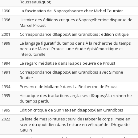
Rousseau&quot;
1990
La fascination de l&apos;absence chez Michel Tournier
1996
Histoire des éditions critiques d&apos;Albertine disparue de
Marcel Proust
2001
Correspondance d&apos;Alain Grandbois : édition critique
1999
Le langage figuratif du temps dans À la recherche du temps
perdu de Marcel Proust : une étude épistémocritique et
interculturelle
1994
Le regard médiatisé dans l&apos;oeuvre de Proust
1991
Correspondance d&apos;Alain Grandbois avec Simone
Routier
1994
Présence de Mallarmé dans La Recherche de Proust
1995
Historique des traductions anglaises d&apos;À la recherche
du temps perdu
1995
Édition critique de Sun Yat-sen d&apos;Alain Grandbois
2022
La liste de mes jointures ; suivi de Habiter le corps : mise en
scène du quotidien dans Lecture en vélocipède d’Huguette
Gaulin