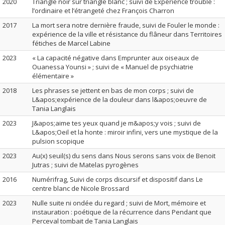
2020
Triangle noir sur triangle blanc ; suivi de Expérience trouble :
l’ordinaire et l’étrangeté chez François Charron
2017
La mort sera notre dernière fraude, suivi de Fouler le monde :
expérience de la ville et résistance du flâneur dans Territoires
fétiches de Marcel Labine
2023
« La capacité négative dans Emprunter aux oiseaux de
Ouanessa Younsi » ; suivi de « Manuel de psychiatrie
élémentaire »
2018
Les phrases se jettent en bas de mon corps ; suivi de
L&apos;expérience de la douleur dans l&apos;oeuvre de
Tania Langlais
2023
J&apos;aime tes yeux quand je m&apos;y vois ; suivi de
L&apos;Oeil et la honte : miroir infini, vers une mystique de la
pulsion scopique
2023
Au(x) seuil(s) du sens dans Nous serons sans voix de Benoit
Jutras ; suivi de Matelas pyrogènes
2016
Numérifrag, Suivi de corps discursif et dispositif dans Le
centre blanc de Nicole Brossard
2023
Nulle suite ni ondée du regard ; suivi de Mort, mémoire et
instauration : poétique de la récurrence dans Pendant que
Perceval tombait de Tania Langlais