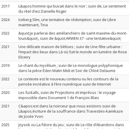
2017
L&apos;homme qui buvait dans le noir ; suivi de, Le sentiment
du réel chez Danielle Roger
2024
Iceberg Slim, une tentative de rédemption, suivi de Libre
maintenant, Tina
2022
&quot;je parlerai des amélanchiers de saint-maxime-du-mont-
louis&quot;, suivi de &quot;ARWEN 37 - une tentative&quot;
2021
Une délicate maison de bêtises ; suivi de Une fête urbaine :
l’impact des lieux dans Là où fuit le monde en lumière de Rose
Eliceiry
2019
Le chant du mycélium ; suivi de Le monologue polyphonique
dans la pièce Éden Matin Midi et Soir de Chloé Delaume
2022
Le contexte est le nouveau contenu ou les contours de la
pensée incréative à l’ère numérique suivi de Internet
2020
Les fuckalls, suivi de Projections et imprévus : le voyage
impossible dans Document 1 de François Blais
2021
C&apos;est dans la noirceur que nous existons suivi de
L&apos;écriture de la souffrance dans Travesties-kamikaze
de Josée Yvon
2025
Joysick ou La fièvre du jeu ; suivi de Le rôle d’Abandons dans