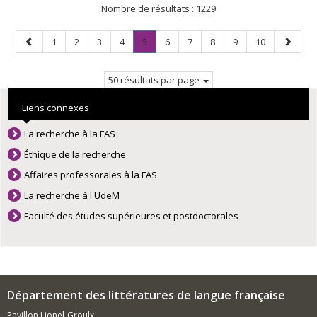
Nombre de résultats :
1229
Page
Page
Page
Page
Page
Page
.
Page
Page
Page
Page
Page
Page
1
2
3
4
5
6
7
8
9
10
précédente
Page
suivant
courante.
50 résultats par page
Liens connexes
La recherche à la FAS
Éthique de la recherche
Affaires professorales à la FAS
La recherche à l'UdeM
Faculté des études supérieures et postdoctorales
Département des littératures de langue française
Pavillon Lionel-Groulx,