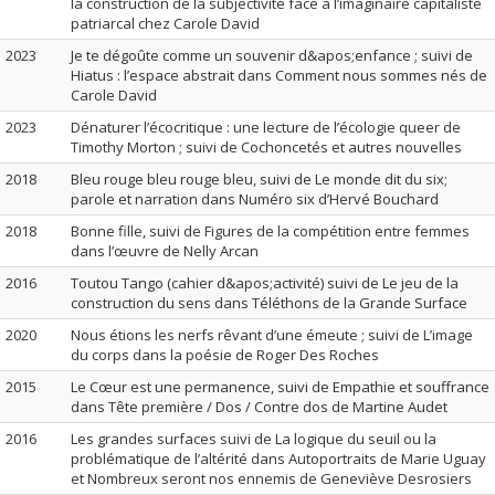
la construction de la subjectivité face à l’imaginaire capitaliste
patriarcal chez Carole David
2023
Je te dégoûte comme un souvenir d&apos;enfance ; suivi de
Hiatus : l’espace abstrait dans Comment nous sommes nés de
Carole David
2023
Dénaturer l’écocritique : une lecture de l’écologie queer de
Timothy Morton ; suivi de Cochoncetés et autres nouvelles
2018
Bleu rouge bleu rouge bleu, suivi de Le monde dit du six;
parole et narration dans Numéro six d’Hervé Bouchard
2018
Bonne fille, suivi de Figures de la compétition entre femmes
dans l’œuvre de Nelly Arcan
2016
Toutou Tango (cahier d&apos;activité) suivi de Le jeu de la
construction du sens dans Téléthons de la Grande Surface
2020
Nous étions les nerfs rêvant d’une émeute ; suivi de L’image
du corps dans la poésie de Roger Des Roches
2015
Le Cœur est une permanence, suivi de Empathie et souffrance
dans Tête première / Dos / Contre dos de Martine Audet
2016
Les grandes surfaces suivi de La logique du seuil ou la
problématique de l’altérité dans Autoportraits de Marie Uguay
et Nombreux seront nos ennemis de Geneviève Desrosiers