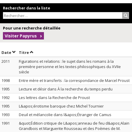
Rechercher dans la liste
Rec
Pour une recherche détaillée
Visiter Papyrus
Trier par date en ordre croissant
Trier par titre en ordre croissant
Date
Titre
2011
Figurations et relations : le sujet dans les romans à la
première personne et les textes philosophiques du XVIIe
siècle
1998
Entre mère et transferts : la correspondance de Marcel Proust
1995
Lecture et désir dans À la recherche du temps perdu
1992
Les lettres dans la Recherche de Proust
1995
L&apos;érotisme baroque chez Michel Tournier
1993
Deuil et mélancolie dans l&apos;Étranger de Camus
1991
&quot;Édition critique de L&apos;anneau de feu d&apos;Alain
Grandbois et Marguerite Rousseau et des Poèmes de M.