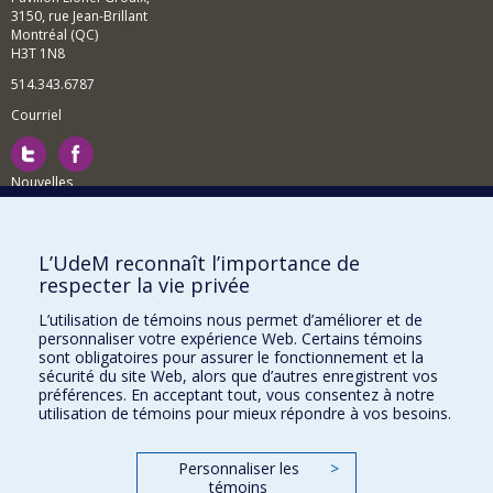
3150, rue Jean-Brillant
Montréal (QC)
H3T 1N8
514.343.6787
Courriel
Nouvelles
Activités
Comment soutenir le Département?
L’UdeM reconnaît l’importance de
respecter la vie privée
BESOIN D'AIDE?
L’utilisation de témoins nous permet d’améliorer et de
Plan du site
personnaliser votre expérience Web. Certains témoins
Signaler une erreur
sont obligatoires pour assurer le fonctionnement et la
sécurité du site Web, alors que d’autres enregistrent vos
Accessibilité
préférences. En acceptant tout, vous consentez à notre
utilisation de témoins pour mieux répondre à vos besoins.
FACULTÉ DES ARTS ET DES SCIENCES
Nos départements et écoles
Personnaliser les
>
témoins