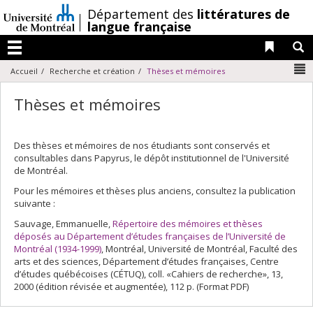
Passer
/
Département des
littératures de
au
langue française
contenu
Liens 
R
Menu
N
Accueil
Recherche et création
Thèses et mémoires
Thèses et mémoires
Des thèses et mémoires de nos étudiants sont conservés et
consultables dans Papyrus, le dépôt institutionnel de l'Université
de Montréal.
Pour les mémoires et thèses plus anciens, consultez la publication
suivante :
Sauvage, Emmanuelle,
Répertoire des mémoires et thèses
déposés au Département d’études françaises de l’Université de
Montréal (1934-1999)
, Montréal, Université de Montréal, Faculté des
arts et des sciences, Département d’études françaises, Centre
d’études québécoises (CÉTUQ), coll. «Cahiers de recherche», 13,
2000 (édition révisée et augmentée), 112 p. (Format PDF)