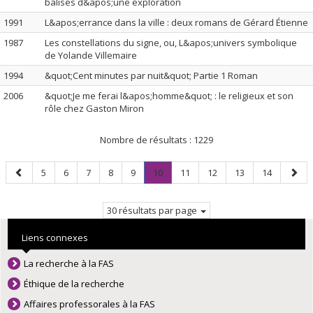
balises d&apos;une exploration
1991
L&apos;errance dans la ville : deux romans de Gérard Étienne
1987
Les constellations du signe, ou, L&apos;univers symbolique
de Yolande Villemaire
1994
&quot;Cent minutes par nuit&quot; Partie 1 Roman
2006
&quot;Je me ferai l&apos;homme&quot; : le religieux et son
rôle chez Gaston Miron
Nombre de résultats :
1229
Page
Page
Page
Page
Page
Page
Page
.
Page
Page
Page
Page
Page
5
6
7
8
9
10
11
12
13
14
précédente
Page
suiva
courante.
30 résultats par page
Liens connexes
La recherche à la FAS
Éthique de la recherche
Affaires professorales à la FAS