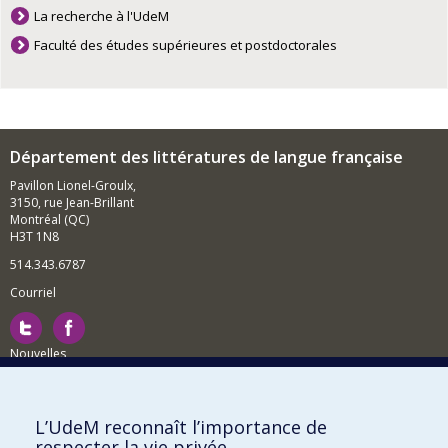
La recherche à l'UdeM
Faculté des études supérieures et postdoctorales
Département des littératures de langue française
Pavillon Lionel-Groulx,
3150, rue Jean-Brillant
Montréal (QC)
H3T 1N8
514.343.6787
Courriel
Nouvelles
Activités
Comment soutenir le Département?
L’UdeM reconnaît l’importance de
respecter la vie privée