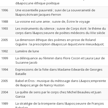
d&apos;une éthique poétique
1996
Une essentielle pauvreté ; suivi de La souveraineté de
l&apos;écrivain Jacques-Ferron
1988
La voisine est une amie ; suivie de, Écrire le voyage
1993
Les instruments du silence ; suivie de Corps écrit : le thème du
corps dans l&apos;oeuvre de poètes médecins du XXe siècle
2005
La dimension éthique des poèmes en prose de Roland
Giguère : la prescription d&apos;un &quot;vivre mieux&quot;
1992
Lumière de lune
1999
La délinquance au féminin dans Flore Cocon et Laura Laur de
Suzanne Jacob
1994
Expressions de la folie dans Madame Edwarda de Georges
Bataille
2005
Babel et Éros : musique du métissage dans L&apos;empreinte
de l&apos;ange de Nancy Huston
2004
La quête de sens par le corps chez Michel Beaulieu et Juan
Garcia
1989
La stratégie de la tromperie dans l&apos;oeuvre de François
Rabelais