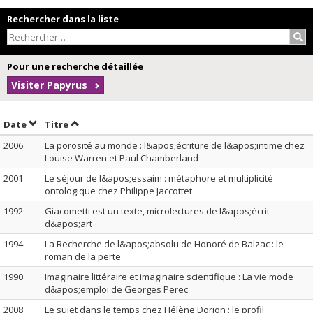
Rechercher dans la liste
Rec
Pour une recherche détaillée
Visiter Papyrus
Trier par date en ordre décroissant
Trier par titre en ordre décroissant
Date
Titre
2006
La porosité au monde : l&apos;écriture de l&apos;intime chez
Louise Warren et Paul Chamberland
2001
Le séjour de l&apos;essaim : métaphore et multiplicité
ontologique chez Philippe Jaccottet
1992
Giacometti est un texte, microlectures de l&apos;écrit
d&apos;art
1994
La Recherche de l&apos;absolu de Honoré de Balzac : le
roman de la perte
1990
Imaginaire littéraire et imaginaire scientifique : La vie mode
d&apos;emploi de Georges Perec
2008
Le sujet dans le temps chez Hélène Dorion : le profil