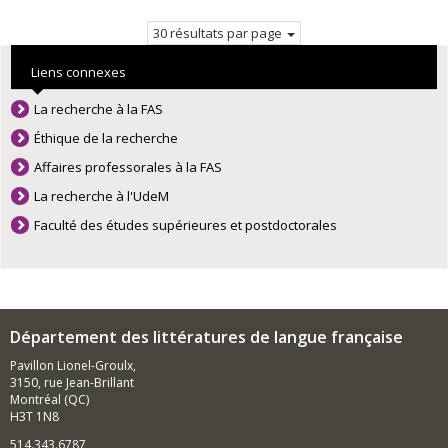
courante.
30 résultats par page
Liens connexes
La recherche à la FAS
Éthique de la recherche
Affaires professorales à la FAS
La recherche à l'UdeM
Faculté des études supérieures et postdoctorales
Département des littératures de langue française
Pavillon Lionel-Groulx,
3150, rue Jean-Brillant
Montréal (QC)
H3T 1N8
514.343.6787