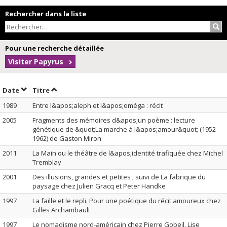
Rechercher dans la liste
Rec
Pour une recherche détaillée
Visiter Papyrus
Trier par date en ordre décroissant
Trier par titre en ordre décroissant
Date
Titre
1989
Entre l&apos;aleph et l&apos;oméga : récit
2005
Fragments des mémoires d&apos;un poème : lecture
génétique de &quot;La marche à l&apos;amour&quot; (1952-
1962) de Gaston Miron
2011
La Main ou le théâtre de l&apos;identité trafiquée chez Michel
Tremblay
2001
Des illusions, grandes et petites ; suivi de La fabrique du
paysage chez Julien Gracq et Peter Handke
1997
La faille et le repli. Pour une poétique du récit amoureux chez
Gilles Archambault
1997
Le nomadisme nord-américain chez Pierre Gobeil, Lise