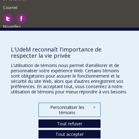
Courriel
Nouvelles
Activités
Comment soutenir le Département?
L’UdeM reconnaît l’importance de
respecter la vie privée
BESOIN D'AIDE?
L’utilisation de témoins nous permet d’améliorer et de
Plan du site
personnaliser votre expérience Web. Certains témoins
Signaler une erreur
sont obligatoires pour assurer le fonctionnement et la
sécurité du site Web, alors que d’autres enregistrent vos
Accessibilité
préférences. En acceptant tout, vous consentez à notre
utilisation de témoins pour mieux répondre à vos besoins.
FACULTÉ DES ARTS ET DES SCIENCES
Nos départements et écoles
Personnaliser les
>
témoins
Nos centres d'études
Tout refuser
Nos programmes et cours
Tout accepter