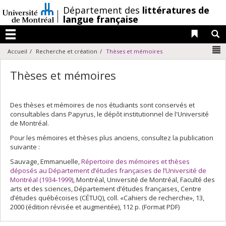
Passer
/
Département des
littératures de
au
langue française
contenu
Liens 
R
Menu
N
Accueil
Recherche et création
Thèses et mémoires
Thèses et mémoires
Des thèses et mémoires de nos étudiants sont conservés et
consultables dans Papyrus, le dépôt institutionnel de l'Université
de Montréal.
Pour les mémoires et thèses plus anciens, consultez la publication
suivante :
Sauvage, Emmanuelle,
Répertoire des mémoires et thèses
déposés au Département d’études françaises de l’Université de
Montréal (1934-1999)
, Montréal, Université de Montréal, Faculté des
arts et des sciences, Département d’études françaises, Centre
d’études québécoises (CÉTUQ), coll. «Cahiers de recherche», 13,
2000 (édition révisée et augmentée), 112 p. (Format PDF)