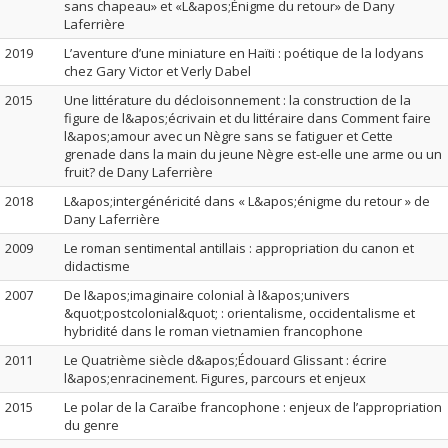
sans chapeau» et «L&apos;Énigme du retour» de Dany
Laferrière
2019
L’aventure d’une miniature en Haïti : poétique de la lodyans
chez Gary Victor et Verly Dabel
2015
Une littérature du décloisonnement : la construction de la
figure de l&apos;écrivain et du littéraire dans Comment faire
l&apos;amour avec un Nègre sans se fatiguer et Cette
grenade dans la main du jeune Nègre est-elle une arme ou un
fruit? de Dany Laferrière
2018
L&apos;intergénéricité dans « L&apos;énigme du retour » de
Dany Laferrière
2009
Le roman sentimental antillais : appropriation du canon et
didactisme
2007
De l&apos;imaginaire colonial à l&apos;univers
&quot;postcolonial&quot; : orientalisme, occidentalisme et
hybridité dans le roman vietnamien francophone
2011
Le Quatrième siècle d&apos;Édouard Glissant : écrire
l&apos;enracinement. Figures, parcours et enjeux
2015
Le polar de la Caraïbe francophone : enjeux de l’appropriation
du genre