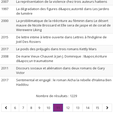
2007
La représentation de la violence chez trois auteurs haïtiens
1997
La dégradation des figures d&apos;autorité dans Les Jardins
de lumière
2000
La problématique de la réécriture au féminin dans Le désert
mauve de Nicole Brossard et Elle sera de jaspe et de corail de
Werewere Liking
2015
De lettre intime à lettre ouverte dans Lettres à l’Indigène de
Joël Des Rosiers
2017
Le poids des préjugés dans trois romans Kettly Mars
2008
De marie Vieux-Chauvet à Jan J. Dominique : l&apos;écriture
d&apos;un traumatisme
2011
Discours sociaux et aliénation dans deux romans de Gary
Victor
2017
Sentimental et engagé : le roman Aïcha la rebelle d’Halima Ben
Haddou
Nombre de résultats :
1229
Page
Page
Page
Page
Page
Page
Page
.
Page
Page
Page
Page
Page
6
7
8
9
10
11
12
13
14
15
précédente
Page
suiv