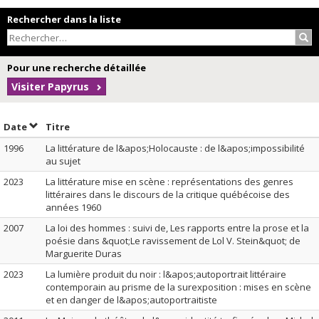
Rechercher dans la liste
Rec
Pour une recherche détaillée
Visiter Papyrus
Trier par date en ordre croissant
Trier par titre en ordre croissant
Date
Titre
1996
La littérature de l&apos;Holocauste : de l&apos;impossibilité
au sujet
2023
La littérature mise en scène : représentations des genres
littéraires dans le discours de la critique québécoise des
années 1960
2007
La loi des hommes : suivi de, Les rapports entre la prose et la
poésie dans &quot;Le ravissement de Lol V. Stein&quot; de
Marguerite Duras
2023
La lumière produit du noir : l&apos;autoportrait littéraire
contemporain au prisme de la surexposition : mises en scène
et en danger de l&apos;autoportraitiste