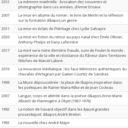
2012
La mémoire matérielle : évocation des souvenirs et
photographie dans Les années, d’Annie Ernaux
2007
La mise en abyme du roman : le livre de Merlin et la réflexion
sur la formation d&apos;un genre
2011
La mise en éclats de l’héritage chez Lydie Salvayre
2020
La mise en fiction du retour au pays natal chez Émile Ollivier,
Anthony Phelps et Dany Laferrière
2017
La mort sera notre dernière fraude, suivi de Fouler le monde :
expérience de la ville et résistance du flâneur dans Territoires
fétiches de Marcel Labine
2016
La mouvance médiatique : les faux Mémoires authentiques du
chevalier d’Artagnan par Gatien Courtilz de Sandras
1999
La Muse dépoussiérée : la place de l&apos;inspiration dans
les poétiques de Rainer Maria Rilke et de Jean Cocteau
2007
Langue, corps et altérité dans la poésie d&apos;Anne-Marie
Albiach de Flammigère à Objet (1967-1976)
1992
La notion de hasard objectif dans les &quot;grandes
proses&quot; d&apos;André Breton
1993
La nouvelle chez André Major