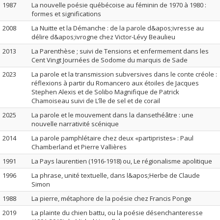
1987
La nouvelle poésie québécoise au féminin de 1970 à 1980 :
formes et significations
2008
La Nuitte et la Démanche : de la parole d&apos;ivresse au
délire d&apos;ivrogne chez Victor-Lévy Beaulieu
2013
La Parenthèse ; suivi de Tensions et enfermement dans les
Cent Vingt Journées de Sodome du marquis de Sade
2023
La parole et la transmission subversives dans le conte créole :
réflexions à partir du Romancero aux étoiles de Jacques
Stephen Alexis et de Solibo Magnifique de Patrick
Chamoiseau suivi de L’île de sel et de corail
2025
La parole et le mouvement dans la dansethéâtre : une
nouvelle narrativité scénique
2014
La parole pamphlétaire chez deux «partipristes» : Paul
Chamberland et Pierre Vallières
1991
La Pays laurentien (1916-1918) ou, Le régionalisme apolitique
1996
La phrase, unité textuelle, dans l&apos;Herbe de Claude
Simon
1988
La pierre, métaphore de la poésie chez Francis Ponge
2019
La plainte du chien battu, ou la poésie désenchanteresse