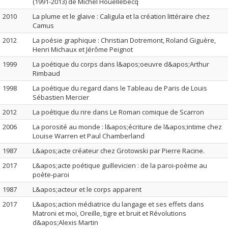
(1991-2013) de Michel Houellebecq
2010
La plume et le glaive : Caligula et la création littéraire chez
Camus
2012
La poésie graphique : Christian Dotremont, Roland Giguère,
Henri Michaux et Jérôme Peignot
1999
La poétique du corps dans l&apos;oeuvre d&apos;Arthur
Rimbaud
1998
La poétique du regard dans le Tableau de Paris de Louis
Sébastien Mercier
2012
La poétique du rire dans Le Roman comique de Scarron
2006
La porosité au monde : l&apos;écriture de l&apos;intime chez
Louise Warren et Paul Chamberland
1987
L&apos;acte créateur chez Grotowski par Pierre Racine.
2017
L&apos;acte poétique guillevicien : de la paroi-poème au
poète-paroi
1987
L&apos;acteur et le corps apparent
2017
L&apos;action médiatrice du langage et ses effets dans
Matroni et moi, Oreille, tigre et bruit et Révolutions
d&apos;Alexis Martin