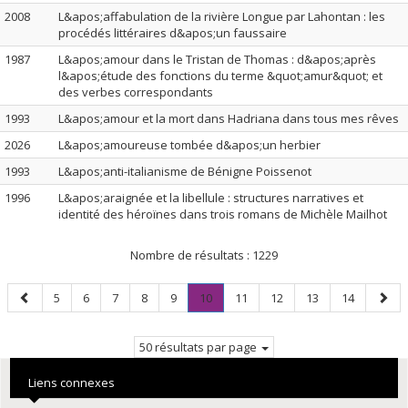
2008
L&apos;affabulation de la rivière Longue par Lahontan : les
procédés littéraires d&apos;un faussaire
1987
L&apos;amour dans le Tristan de Thomas : d&apos;après
l&apos;étude des fonctions du terme &quot;amur&quot; et
des verbes correspondants
1993
L&apos;amour et la mort dans Hadriana dans tous mes rêves
2026
L&apos;amoureuse tombée d&apos;un herbier
1993
L&apos;anti-italianisme de Bénigne Poissenot
1996
L&apos;araignée et la libellule : structures narratives et
identité des héroïnes dans trois romans de Michèle Mailhot
Nombre de résultats :
1229
Page
Page
Page
Page
Page
Page
Page
.
Page
Page
Page
Page
Page
5
6
7
8
9
10
11
12
13
14
précédente
Page
suiva
courante.
50 résultats par page
Liens connexes