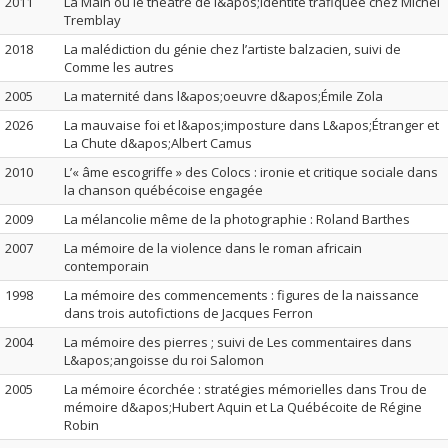
2011
La Main ou le théâtre de l&apos;identité trafiquée chez Michel
Tremblay
2018
La malédiction du génie chez l’artiste balzacien, suivi de
Comme les autres
2005
La maternité dans l&apos;oeuvre d&apos;Émile Zola
2026
La mauvaise foi et l&apos;imposture dans L&apos;Étranger et
La Chute d&apos;Albert Camus
2010
L’« âme escogriffe » des Colocs : ironie et critique sociale dans
la chanson québécoise engagée
2009
La mélancolie même de la photographie : Roland Barthes
2007
La mémoire de la violence dans le roman africain
contemporain
1998
La mémoire des commencements : figures de la naissance
dans trois autofictions de Jacques Ferron
2004
La mémoire des pierres ; suivi de Les commentaires dans
L&apos;angoisse du roi Salomon
2005
La mémoire écorchée : stratégies mémorielles dans Trou de
mémoire d&apos;Hubert Aquin et La Québécoite de Régine
Robin