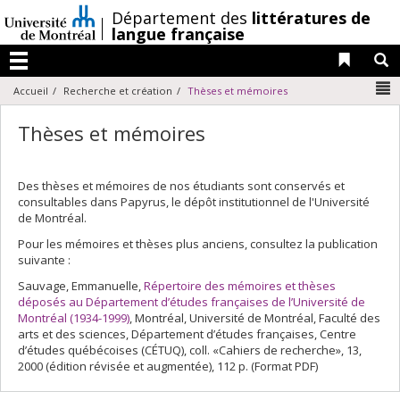
Passer
/
Département des
littératures de
au
langue française
contenu
Liens 
R
Menu
N
Accueil
Recherche et création
Thèses et mémoires
Thèses et mémoires
Des thèses et mémoires de nos étudiants sont conservés et
consultables dans Papyrus, le dépôt institutionnel de l'Université
de Montréal.
Pour les mémoires et thèses plus anciens, consultez la publication
suivante :
Sauvage, Emmanuelle,
Répertoire des mémoires et thèses
déposés au Département d’études françaises de l’Université de
Montréal (1934-1999)
, Montréal, Université de Montréal, Faculté des
arts et des sciences, Département d’études françaises, Centre
d’études québécoises (CÉTUQ), coll. «Cahiers de recherche», 13,
2000 (édition révisée et augmentée), 112 p. (Format PDF)