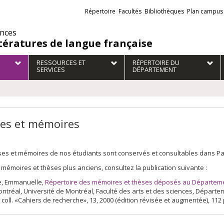
Liens
Répertoire
Facultés
Bibliothèques
Plan campus
externes
ences
ttératures de langue française
RESSOURCES ET
RÉPERTOIRE DU
SERVICES
DÉPARTEMENT
es et mémoires
es et mémoires de nos étudiants sont conservés et consultables dans Papyr
 mémoires et thèses plus anciens, consultez la publication suivante :
, Emmanuelle,
Répertoire des mémoires et thèses déposés au Département
ontréal, Université de Montréal, Faculté des arts et des sciences, Dépar
 coll. «Cahiers de recherche», 13, 2000 (édition révisée et augmentée), 112 