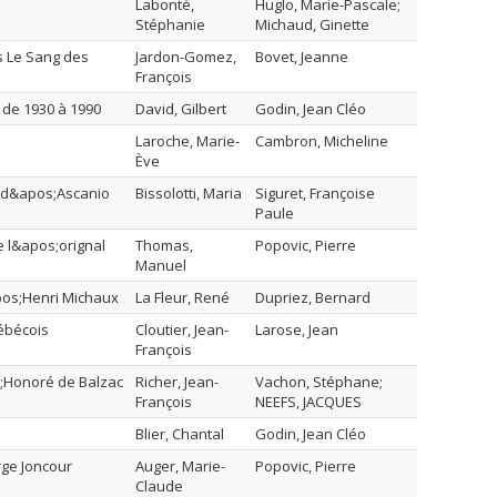
Labonté,
Huglo, Marie-Pascale;
Stéphanie
Michaud, Ginette
s Le Sang des
Jardon-Gomez,
Bovet, Jeanne
François
 de 1930 à 1990
David, Gilbert
Godin, Jean Cléo
Laroche, Marie-
Cambron, Micheline
Ève
a d&apos;Ascanio
Bissolotti, Maria
Siguret, Françoise
Paule
e l&apos;orignal
Thomas,
Popovic, Pierre
Manuel
apos;Henri Michaux
La Fleur, René
Dupriez, Bernard
uébécois
Cloutier, Jean-
Larose, Jean
François
s;Honoré de Balzac
Richer, Jean-
Vachon, Stéphane;
François
NEEFS, JACQUES
Blier, Chantal
Godin, Jean Cléo
rge Joncour
Auger, Marie-
Popovic, Pierre
Claude