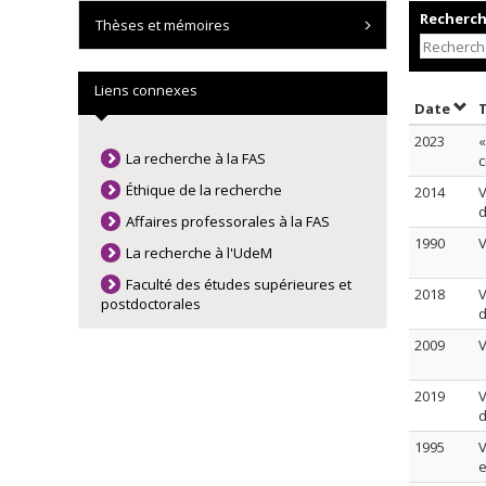
Recherche
Thèses et mémoires
Liens connexes
Trie
Date
2023
«
La recherche à la FAS
c
Éthique de la recherche
2014
V
d
Affaires professorales à la FAS
1990
V
La recherche à l'UdeM
Faculté des études supérieures et
2018
V
postdoctorales
d
2009
V
2019
V
d
1995
V
e