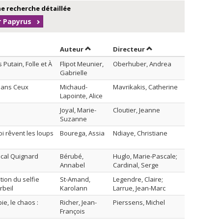
e recherche détaillée
r Papyrus
Trier par auteur en ordre décroissant
par contributeur en o
Auteur
Directeur
Putain, Folle et À
Flipot Meunier,
Oberhuber, Andrea
Gabrielle
 dans Ceux
Michaud-
Mavrikakis, Catherine
Lapointe, Alice
Joyal, Marie-
Cloutier, Jeanne
Suzanne
oi rêvent les loups
Bourega, Assia
Ndiaye, Christiane
scal Quignard
Bérubé,
Huglo, Marie-Pascale;
Annabel
Cardinal, Serge
tion du selfie
St-Amand,
Legendre, Claire;
rbeil
Karolann
Larrue, Jean-Marc
ie, le chaos :
Richer, Jean-
Pierssens, Michel
François