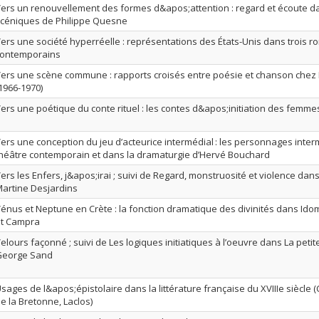
ers un renouvellement des formes d&apos;attention : regard et écoute dan
céniques de Philippe Quesne
ers une société hyperréelle : représentations des États-Unis dans trois
contemporains
ers une scène commune : rapports croisés entre poésie et chanson chez
1966-1970)
ers une poétique du conte rituel : les contes d&apos;initiation des femme
ers une conception du jeu d’acteurice intermédial : les personnages inte
héâtre contemporain et dans la dramaturgie d’Hervé Bouchard
ers les Enfers, j&apos;irai ; suivi de Regard, monstruosité et violence d
artine Desjardins
énus et Neptune en Crète : la fonction dramatique des divinités dans I
t Campra
elours façonné ; suivi de Les logiques initiatiques à l’oeuvre dans La peti
George Sand
sages de l&apos;épistolaire dans la littérature française du XVIIIe siècle (Cr
e la Bretonne, Laclos)