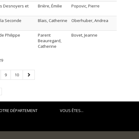
is Desnoyers et
Brière, Émilie
Popovic, Pierre
à la Seconde
Blais, Catherine
Oberhuber, Andrea
de Philippe
Parent
Bovet, Jeanne
Beauregard,
Catherine
29
ge
Page
Page
Page
9
10
suivante
OTRE DÉPARTEMENT
VOUS ÊTES...