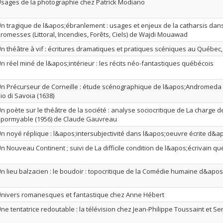
sages de la photographie chez Patrick Modiano
n tragique de l&apos;ébranlement : usages et enjeux de la catharsis dan
romesses (Littoral, Incendies, Forêts, Ciels) de Wajdi Mouawad
n théâtre à vif : écritures dramatiques et pratiques scéniques au Québec,
n réel miné de l&apos;intérieur : les récits néo-fantastiques québécois
n Précurseur de Corneille : étude scénographique de l&apos;Andromed
io di Savoia (1638)
n poète sur le théâtre de la société : analyse sociocritique de La charge d
pormyable (1956) de Claude Gauvreau
n noyé réplique : l&apos;intersubjectivité dans l&apos;oeuvre écrite d&
n Nouveau Continent ; suivi de La difficile condition de l&apos;écrivain q
n lieu balzacien : le boudoir : topocritique de la Comédie humaine d&apo
nivers romanesques et fantastique chez Anne Hébert
ne tentatrice redoutable : la télévision chez Jean-Philippe Toussaint et Se