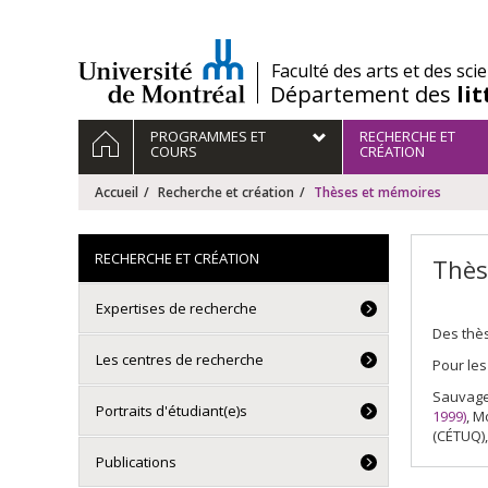
Passer
au
contenu
/
Faculté des arts et des sci
Département des
li
Navigation
ACCUEIL
PROGRAMMES ET
RECHERCHE ET
principale
COURS
CRÉATION
Accueil
Recherche et création
Thèses et mémoires
RECHERCHE ET CRÉATION
Thès
Expertises de recherche
Des thès
Les centres de recherche
Pour les
Sauvage
Portraits d'étudiant(e)s
1999)
, M
(CÉTUQ),
Publications