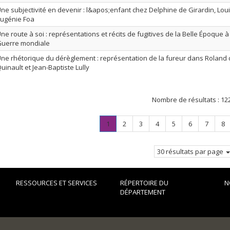
ne subjectivité en devenir : l&apos;enfant chez Delphine de Girardin, Lou
ugénie Foa
ne route à soi : représentations et récits de fugitives de la Belle Époque 
uerre mondiale
ne rhétorique du dérèglement : représentation de la fureur dans Roland 
uinault et Jean-Baptiste Lully
Nombre de résultats :
12
Page
.
Page
Page
Page
Page
Page
Page
Pa
1
2
3
4
5
6
7
8
Page
courante.
30 résultats par page
RESSOURCES ET SERVICES
RÉPERTOIRE DU
N
DÉPARTEMENT