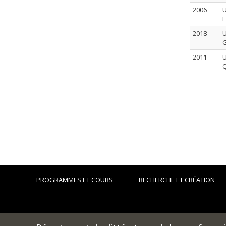
2006
U
E
2018
U
G
2011
U
Q
PROGRAMMES ET COURS
RECHERCHE ET CRÉATION