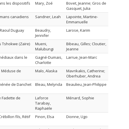
s les dispositifs
Mary, Zoé
Bovet, Jeanne; Gros de
Gasquet, Julia
 romans canadiens
Sandner, Leah
Lapointe, Martine-
Emmanuelle
 Raoul Duguay
Beaudry,
Larose, Karim
Jennifer
s Tshokwe (Zaïre)
Mueni,
Bibeau, Gilles; Cloutier,
Malubungi
Jeanne
rmédiaux dans le
Gagné-Dumais,
Larrue, Jean-Marc
Charlotte
ans Méduse de
Malo, Alaska
Mavrikakis, Catherine;
Oberhuber, Andrea
doménée de Danchet
Bleau, Melynda
Beaulieu, Jean-Philippe
te Fadette de
Laforce
Ménard, Sophie
Tarabay,
Raphaële
ébillon fils, Rétif
Pinon, Elsa
Dionne, Ugo