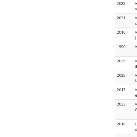
2025
V
s
2021
V
2010
V
(
1990
V
2025
V
t
2025
V
M
2013
V
e
2023
V
2016
U
d