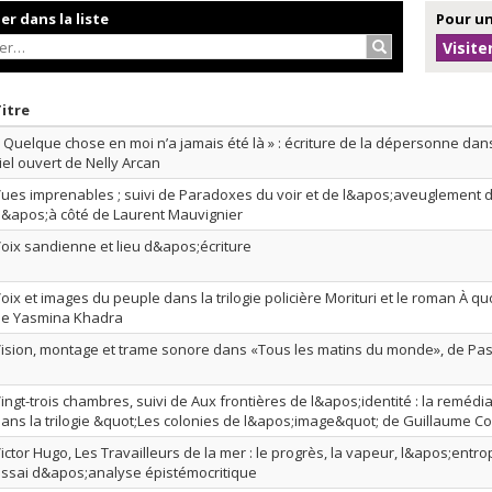
r dans la liste
Pour un
Rechercher…
Visite
r par date en ordre décroissant
Trier par titre en ordre décroissant
Titre
 Quelque chose en moi n’a jamais été là » : écriture de la dépersonne dans 
iel ouvert de Nelly Arcan
ues imprenables ; suivi de Paradoxes du voir et de l&apos;aveuglement
&apos;à côté de Laurent Mauvignier
oix sandienne et lieu d&apos;écriture
oix et images du peuple dans la trilogie policière Morituri et le roman À qu
e Yasmina Khadra
ision, montage et trame sonore dans «Tous les matins du monde», de Pa
ingt-trois chambres, suivi de Aux frontières de l&apos;identité : la remédia
ans la trilogie &quot;Les colonies de l&apos;image&quot; de Guillaume Co
ictor Hugo, Les Travailleurs de la mer : le progrès, la vapeur, l&apos;entrop
ssai d&apos;analyse épistémocritique