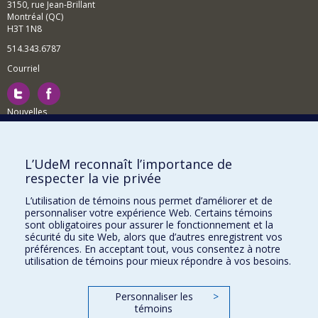
3150, rue Jean-Brillant
Montréal (QC)
H3T 1N8
514.343.6787
Courriel
Nouvelles
Activités
Comment soutenir le Département?
L’UdeM reconnaît l’importance de
respecter la vie privée
BESOIN D'AIDE?
L’utilisation de témoins nous permet d’améliorer et de
Plan du site
personnaliser votre expérience Web. Certains témoins
Signaler une erreur
sont obligatoires pour assurer le fonctionnement et la
sécurité du site Web, alors que d’autres enregistrent vos
Accessibilité
préférences. En acceptant tout, vous consentez à notre
utilisation de témoins pour mieux répondre à vos besoins.
FACULTÉ DES ARTS ET DES SCIENCES
Nos départements et écoles
Personnaliser les
>
témoins
Nos centres d'études