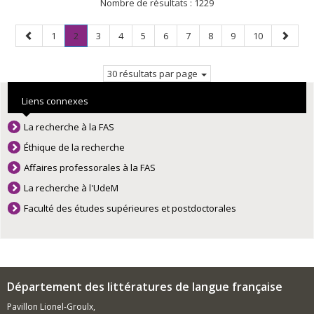
Nombre de résultats :
1229
Page
Page
Page
.
Page
Page
Page
Page
Page
Page
Page
Page
Page
1
2
3
4
5
6
7
8
9
10
précédente
Page
suivant
courante.
30 résultats par page
Liens connexes
La recherche à la FAS
Éthique de la recherche
Affaires professorales à la FAS
La recherche à l'UdeM
Faculté des études supérieures et postdoctorales
Département des littératures de langue française
Pavillon Lionel-Groulx,