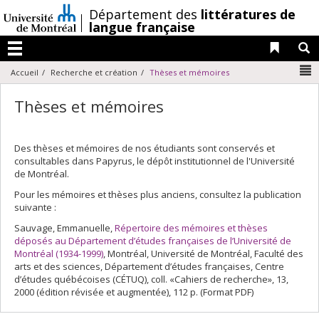
Passer
/
Département des
littératures de
au
langue française
contenu
Liens 
R
Menu
N
Accueil
Recherche et création
Thèses et mémoires
Thèses et mémoires
Des thèses et mémoires de nos étudiants sont conservés et
consultables dans Papyrus, le dépôt institutionnel de l'Université
de Montréal.
Pour les mémoires et thèses plus anciens, consultez la publication
suivante :
Sauvage, Emmanuelle,
Répertoire des mémoires et thèses
déposés au Département d’études françaises de l’Université de
Montréal (1934-1999)
, Montréal, Université de Montréal, Faculté des
arts et des sciences, Département d’études françaises, Centre
d’études québécoises (CÉTUQ), coll. «Cahiers de recherche», 13,
2000 (édition révisée et augmentée), 112 p. (Format PDF)