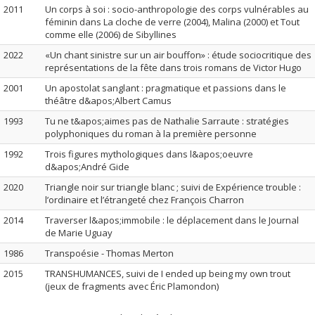
2011
Un corps à soi : socio-anthropologie des corps vulnérables au
féminin dans La cloche de verre (2004), Malina (2000) et Tout
comme elle (2006) de Sibyllines
2022
«Un chant sinistre sur un air bouffon» : étude sociocritique des
représentations de la fête dans trois romans de Victor Hugo
2001
Un apostolat sanglant : pragmatique et passions dans le
théâtre d&apos;Albert Camus
1993
Tu ne t&apos;aimes pas de Nathalie Sarraute : stratégies
polyphoniques du roman à la première personne
1992
Trois figures mythologiques dans l&apos;oeuvre
d&apos;André Gide
2020
Triangle noir sur triangle blanc ; suivi de Expérience trouble :
l’ordinaire et l’étrangeté chez François Charron
2014
Traverser l&apos;immobile : le déplacement dans le Journal
de Marie Uguay
1986
Transpoésie - Thomas Merton
2015
TRANSHUMANCES, suivi de I ended up being my own trout
(jeux de fragments avec Éric Plamondon)