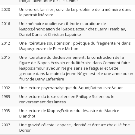
trilogie allemande de L.-F. Céline
2020
Un endroit familier ; suivi de Le problème de la mémoire dans
le portrait littéraire
2016
Une mémoire oublieuse : théorie et pratique de
l&apos;énonciation de l&apos;acteur chez Larry Tremblay,
Daniel Danis et Christian Lapointe
2012
Une littérature sous tension : poétique du fragmentaire dans
l&apos;oeuvre de Pierre Michon
2015
Une littérature du décloisonnement : la construction de la
figure de l&apos;écrivain et du littéraire dans Comment faire
l&apos;amour avec un Nègre sans se fatiguer et Cette
grenade dans la main du jeune Nègre est-elle une arme ou un
fruit? de Dany Laferrière
1992
Une lecture psychanalytique du &quot;Bateau ivre&quot;
1989
Une lecture du texte sollersien Philippe Sollers ou le
renversement des limites
1995
Une lecture de l&apos;Écriture du désastre de Maurice
Blanchot
2007
Une gravité céleste : espace, identité et écriture chez Hélène
Dorion