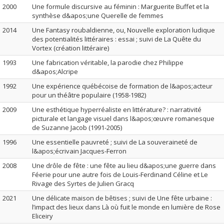
2000
Une formule discursive au féminin : Marguerite Buffet et la
synthèse d&apos;une Querelle de femmes
2014
Une Fantasy roubaldienne, ou, Nouvelle exploration ludique
des potentialités littéraires : essai ; suivi de La Quête du
Vortex (création littéraire)
1993
Une fabrication véritable, la parodie chez Philippe
d&apos;Alcripe
1992
Une expérience québécoise de formation de l&apos;acteur
pour un théâtre populaire (1958-1982)
2009
Une esthétique hyperréaliste en littérature? : narrativité
picturale et langage visuel dans l&apos;œuvre romanesque
de Suzanne Jacob (1991-2005)
1996
Une essentielle pauvreté ; suivi de La souveraineté de
l&apos;écrivain Jacques-Ferron
2008
Une drôle de fête : une fête au lieu d&apos;une guerre dans
Féerie pour une autre fois de Louis-Ferdinand Céline et Le
Rivage des Syrtes de Julien Gracq
2021
Une délicate maison de bêtises ; suivi de Une fête urbaine :
l’impact des lieux dans Là où fuit le monde en lumière de Rose
Eliceiry