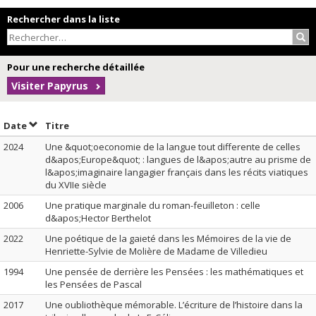
Rechercher dans la liste
Rec
Pour une recherche détaillée
Visiter Papyrus
Trier par date en ordre décroissant
Trier par titre en ordre décroissant
Date
Titre
2024
Une &quot;oeconomie de la langue tout differente de celles
d&apos;Europe&quot; : langues de l&apos;autre au prisme de
l&apos;imaginaire langagier français dans les récits viatiques
du XVIIe siècle
2006
Une pratique marginale du roman-feuilleton : celle
d&apos;Hector Berthelot
2022
Une poétique de la gaieté dans les Mémoires de la vie de
Henriette-Sylvie de Molière de Madame de Villedieu
1994
Une pensée de derrière les Pensées : les mathématiques et
les Pensées de Pascal
2017
Une oubliothèque mémorable. L’écriture de l’histoire dans la