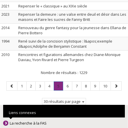
2021
Repenser le « classique » au XIXe siècle
2023
Repenser la demeure : une valse entre deuil et désir dans Les
maisons et Faire les sucres de Fanny Britt
2014
Renouveau du genre fantasy pour la jeunesse dans Ellana de
Pierre Bottero
1994
René suivi de la concision stylistique : l&apos;exemple
d&apos;Adolphe de Benjamin Constant
2010
Rencontres et figurations allemandes chez Diane-Monique
Daviau, Yvon Rivard et Pierre Turgeon
Nombre de résultats :
1229
Page
Page
Page
Page
Page
Page
.
Page
Page
Page
Page
Page
Page
1
2
3
4
5
6
7
8
9
10
précédente
Page
suivant
courante.
30 résultats par page
Liens connexes
La recherche à la FAS