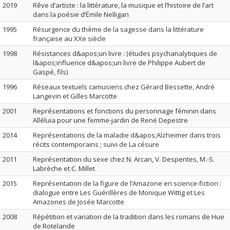
2019
Rêve d’artiste : la littérature, la musique et l’histoire de l’art
dans la poésie d’Émile Nelligan
1995
Résurgence du thème de la sagesse dans la littérature
française au XXe siècle
1998
Résistances d&apos;un livre : (études psychanalytiques de
l&apos;influence d&apos;un livre de Philippe Aubert de
Gaspé, fils)
1996
Réseaux textuels camusiens chez Gérard Bessette, André
Langevin et Gilles Marcotte
2001
Représentations et fonctions du personnage féminin dans
Alléluia pour une femme-jardin de René Depestre
2014
Représentations de la maladie d&apos;Alzheimer dans trois
récits contemporains ; suivi de La césure
2011
Représentation du sexe chez N. Arcan, V. Despentes, M.-S.
Labrèche et C. Millet
2015
Représentation de la figure de l’Amazone en science-fiction :
dialogue entre Les Guérillères de Monique Wittig et Les
Amazones de Josée Marcotte
2008
Répétition et variation de la tradition dans les romans de Hue
de Rotelande