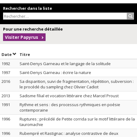
Rechercher dans la liste
Rec
Pour une recherche détaillée
Visiter Papyrus
Trier par date en ordre décroissant
Trier par titre en ordre décroissant
Date
Titre
1992
Saint-Denys Garneau et le langage de la solitude
1997
Saint-Denys Garneau : écrire la nature
2016
Sa disparition, suivi de fragmentation, répétition, subversion :
le procédé du sampling chez Olivier Cadiot
2013
Sadisme filial et vocation littéraire chez Marcel Proust
1991
Rythme et sens : des processus rythmiques en poésie
contemporaine
1996
Ruptures ; précédé de Petite corrida sur le motif littéraire de la
tauromachie
1996
Rubempré et Rastignac : analyse contrastive de deux