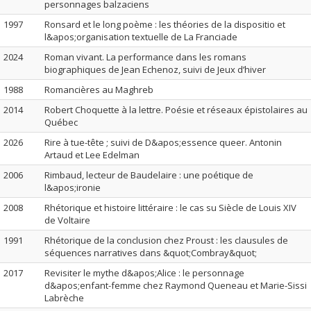
personnages balzaciens
1997
Ronsard et le long poème : les théories de la dispositio et
l&apos;organisation textuelle de La Franciade
2024
Roman vivant. La performance dans les romans
biographiques de Jean Echenoz, suivi de Jeux d’hiver
1988
Romancières au Maghreb
2014
Robert Choquette à la lettre. Poésie et réseaux épistolaires au
Québec
2026
Rire à tue-tête ; suivi de D&apos;essence queer. Antonin
Artaud et Lee Edelman
2006
Rimbaud, lecteur de Baudelaire : une poétique de
l&apos;ironie
2008
Rhétorique et histoire littéraire : le cas su Siècle de Louis XIV
de Voltaire
1991
Rhétorique de la conclusion chez Proust : les clausules de
séquences narratives dans &quot;Combray&quot;
2017
Revisiter le mythe d&apos;Alice : le personnage
d&apos;enfant-femme chez Raymond Queneau et Marie-Sissi
Labrèche