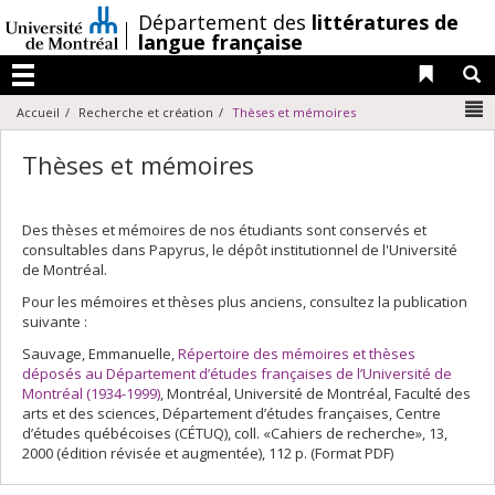
Passer
/
Département des
littératures de
au
langue française
contenu
Liens 
R
Menu
N
Accueil
Recherche et création
Thèses et mémoires
Thèses et mémoires
Des thèses et mémoires de nos étudiants sont conservés et
consultables dans Papyrus, le dépôt institutionnel de l'Université
de Montréal.
Pour les mémoires et thèses plus anciens, consultez la publication
suivante :
Sauvage, Emmanuelle,
Répertoire des mémoires et thèses
déposés au Département d’études françaises de l’Université de
Montréal (1934-1999)
, Montréal, Université de Montréal, Faculté des
arts et des sciences, Département d’études françaises, Centre
d’études québécoises (CÉTUQ), coll. «Cahiers de recherche», 13,
2000 (édition révisée et augmentée), 112 p. (Format PDF)