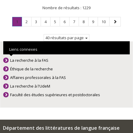
Nombre de résultats :
1229
Page
.
Page
Page
Page
Page
Page
Page
Page
Page
Page
Page
1
2
3
4
5
6
7
8
9
10
Page
suivante
courante.
40 résultats par page
Liens connexes
La recherche à la FAS
Éthique de la recherche
Affaires professorales à la FAS
La recherche à l'UdeM
Faculté des études supérieures et postdoctorales
Département des littératures de langue française