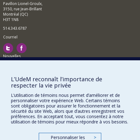
Pavillon Lionel-Groulx,
3150, rue Jean-Brillant
Montréal (QC)
H3T 1N8
514.343.6787
Courriel
Nouvelles
Activités
Comment soutenir le Département?
L’UdeM reconnaît l’importance de
respecter la vie privée
BESOIN D'AIDE?
L’utilisation de témoins nous permet d’améliorer et de
Plan du site
personnaliser votre expérience Web. Certains témoins
Signaler une erreur
sont obligatoires pour assurer le fonctionnement et la
sécurité du site Web, alors que d’autres enregistrent vos
Accessibilité
préférences. En acceptant tout, vous consentez à notre
utilisation de témoins pour mieux répondre à vos besoins.
FACULTÉ DES ARTS ET DES SCIENCES
Nos départements et écoles
Personnaliser les
>