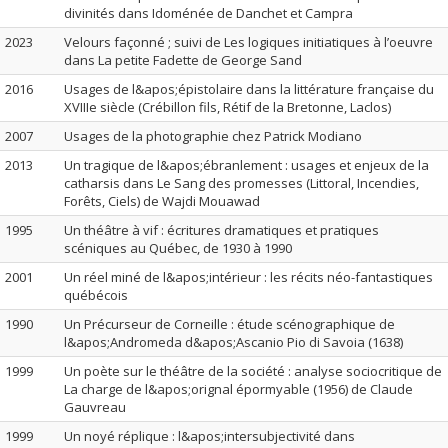
divinités dans Idoménée de Danchet et Campra
2023
Velours façonné ; suivi de Les logiques initiatiques à l’oeuvre
dans La petite Fadette de George Sand
2016
Usages de l&apos;épistolaire dans la littérature française du
XVIIIe siècle (Crébillon fils, Rétif de la Bretonne, Laclos)
2007
Usages de la photographie chez Patrick Modiano
2013
Un tragique de l&apos;ébranlement : usages et enjeux de la
catharsis dans Le Sang des promesses (Littoral, Incendies,
Forêts, Ciels) de Wajdi Mouawad
1995
Un théâtre à vif : écritures dramatiques et pratiques
scéniques au Québec, de 1930 à 1990
2001
Un réel miné de l&apos;intérieur : les récits néo-fantastiques
québécois
1990
Un Précurseur de Corneille : étude scénographique de
l&apos;Andromeda d&apos;Ascanio Pio di Savoia (1638)
1999
Un poète sur le théâtre de la société : analyse sociocritique de
La charge de l&apos;orignal épormyable (1956) de Claude
Gauvreau
1999
Un noyé réplique : l&apos;intersubjectivité dans