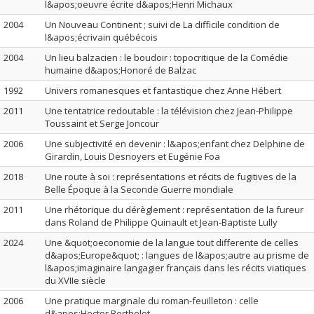
l&apos;oeuvre écrite d&apos;Henri Michaux
2004
Un Nouveau Continent ; suivi de La difficile condition de
l&apos;écrivain québécois
2004
Un lieu balzacien : le boudoir : topocritique de la Comédie
humaine d&apos;Honoré de Balzac
1992
Univers romanesques et fantastique chez Anne Hébert
2011
Une tentatrice redoutable : la télévision chez Jean-Philippe
Toussaint et Serge Joncour
2006
Une subjectivité en devenir : l&apos;enfant chez Delphine de
Girardin, Louis Desnoyers et Eugénie Foa
2018
Une route à soi : représentations et récits de fugitives de la
Belle Époque à la Seconde Guerre mondiale
2011
Une rhétorique du dérèglement : représentation de la fureur
dans Roland de Philippe Quinault et Jean-Baptiste Lully
2024
Une &quot;oeconomie de la langue tout differente de celles
d&apos;Europe&quot; : langues de l&apos;autre au prisme de
l&apos;imaginaire langagier français dans les récits viatiques
du XVIIe siècle
2006
Une pratique marginale du roman-feuilleton : celle
d&apos;Hector Berthelot