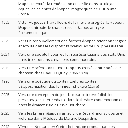
l&apos;identité : la remédiation du selfie dans la trilogie
&quot;Les colonies de l&apos;image&quot; de Guillaume
Corbeil
1995
Victor Hugo, Les Travailleurs de la mer : le progrès, la vapeur,
l&apos;entropie, le chaos : essai d&apos;analyse
épistémocritique
2025
Vers un renouvellement des formes d&apos;attention : regard
et écoute dans les dispositifs scéniques de Philippe Quesne
2021
Vers une société hyperréelle : représentations des États-Unis
dans trois romans canadiens contemporains
2010
Vers une scène commune : rapports croisés entre poésie et
chanson chez Raoul Duguay (1966-1970)
1990
Vers une poétique du conte rituel : les contes
d&apos;initiation des femmes Tshokwe (Zaïre)
2025
Vers une conception du jeu d’acteurice intermédial : les
personnages intermédiaux dans le théâtre contemporain et
dans la dramaturgie d’Hervé Bouchard
2025
Vers les Enfers, j&apos;irai ; suivi de Regard, monstruosité et
violence dans Méduse de Martine Desjardins
2013
Vénus et Neptune en Crète : la fonction dramatique des