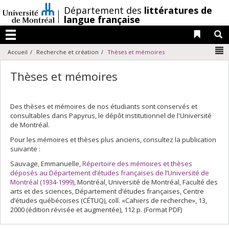
Passer
/
Département des
littératures de
au
langue française
contenu
Liens 
R
Menu
N
Accueil
Recherche et création
Thèses et mémoires
Thèses et mémoires
Des thèses et mémoires de nos étudiants sont conservés et
consultables dans Papyrus, le dépôt institutionnel de l'Université
de Montréal.
Pour les mémoires et thèses plus anciens, consultez la publication
suivante :
Sauvage, Emmanuelle,
Répertoire des mémoires et thèses
déposés au Département d’études françaises de l’Université de
Montréal (1934-1999)
, Montréal, Université de Montréal, Faculté des
arts et des sciences, Département d’études françaises, Centre
d’études québécoises (CÉTUQ), coll. «Cahiers de recherche», 13,
2000 (édition révisée et augmentée), 112 p. (Format PDF)