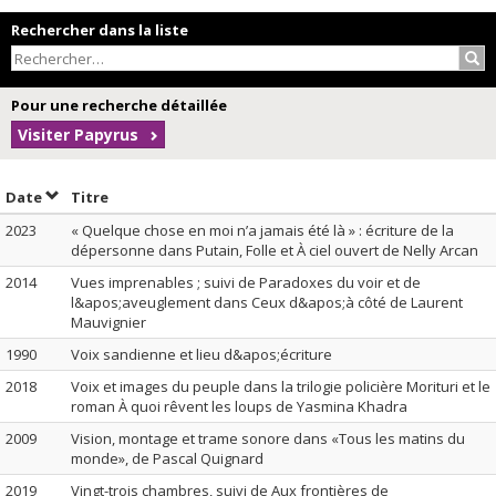
Rechercher dans la liste
Rec
Pour une recherche détaillée
Visiter Papyrus
Trier par date en ordre décroissant
Trier par titre en ordre décroissant
Date
Titre
2023
« Quelque chose en moi n’a jamais été là » : écriture de la
dépersonne dans Putain, Folle et À ciel ouvert de Nelly Arcan
2014
Vues imprenables ; suivi de Paradoxes du voir et de
l&apos;aveuglement dans Ceux d&apos;à côté de Laurent
Mauvignier
1990
Voix sandienne et lieu d&apos;écriture
2018
Voix et images du peuple dans la trilogie policière Morituri et le
roman À quoi rêvent les loups de Yasmina Khadra
2009
Vision, montage et trame sonore dans «Tous les matins du
monde», de Pascal Quignard
2019
Vingt-trois chambres, suivi de Aux frontières de