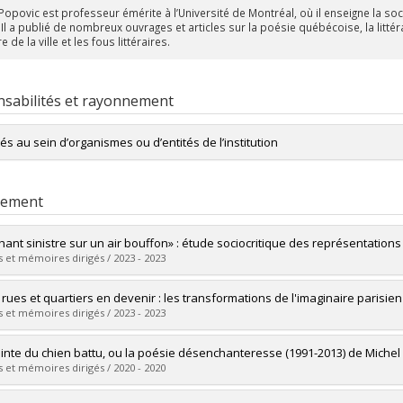
Popovic est professeur émérite à l’Université de Montréal, où il enseigne la soci
 Il a publié de nombreux ouvrages et articles sur la poésie québécoise, la littér
re de la ville et les fous littéraires.
sabilités et rayonnement
tés au sein d’organismes ou d’entités de l’institution
Membre du
Centre de recherche interuniversitaire en sociocritique des t
rement
hant sinistre sur un air bouffon» : étude sociocritique des représentations
 et mémoires dirigés / 2023 - 2023
mé(e) :
Marcotte, Viviane
 rues et quartiers en devenir : les transformations de l'imaginaire parisien
 :
Doctorat
 et mémoires dirigés / 2023 - 2023
ôme obtenu :
Ph. D.
vers le document dans Papyrus
mé(e) :
Astier-Perret, Sandrine
ainte du chien battu, ou la poésie désenchanteresse (1991-2013) de Miche
 :
Doctorat
 et mémoires dirigés / 2020 - 2020
ôme obtenu :
Ph. D.
vers le document dans Papyrus