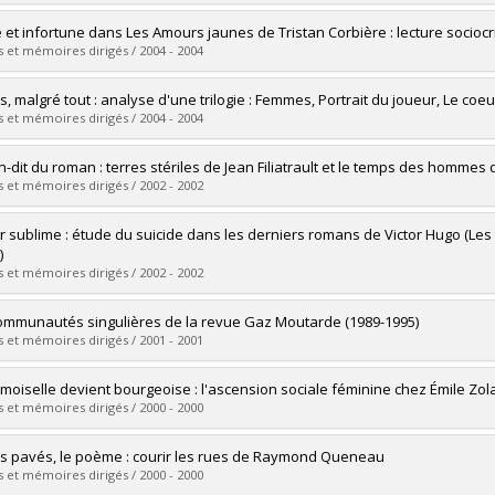
ôme obtenu :
M.A.
vers le document dans Papyrus
mé(e) :
Gagné, Marie-Pierre
e et infortune dans Les Amours jaunes de Tristan Corbière : lecture sociocr
 :
Maîtrise
 et mémoires dirigés / 2004 - 2004
ôme obtenu :
M.A.
vers le document dans Papyrus
mé(e) :
Parenteau, Olivier
rs, malgré tout : analyse d'une trilogie : Femmes, Portrait du joueur, Le coe
 :
Maîtrise
 et mémoires dirigés / 2004 - 2004
ôme obtenu :
M.A.
vers le document dans Papyrus
mé(e) :
Bergeron, Marco
n-dit du roman : terres stériles de Jean Filiatrault et le temps des hommes
 :
Maîtrise
 et mémoires dirigés / 2002 - 2002
ôme obtenu :
M.A.
vers le document dans Papyrus
mé(e) :
Lussier, Nathalie
r sublime : étude du suicide dans les derniers romans de Victor Hugo (Les t
 :
Maîtrise
)
ôme obtenu :
M.A.
 et mémoires dirigés / 2002 - 2002
vers le document dans Papyrus
mé(e) :
Allard, Éric
ommunautés singulières de la revue Gaz Moutarde (1989-1995)
 :
Maîtrise
 et mémoires dirigés / 2001 - 2001
ôme obtenu :
M.A.
vers le document dans Papyrus
mé(e) :
Dubé, Maggie
oiselle devient bourgeoise : l'ascension sociale féminine chez Émile Zola
 :
Maîtrise
 et mémoires dirigés / 2000 - 2000
ôme obtenu :
M.A.
vers le document dans Papyrus
mé(e) :
Rousseau, Élisabeth
es pavés, le poème : courir les rues de Raymond Queneau
 :
Maîtrise
 et mémoires dirigés / 2000 - 2000
ôme obtenu :
M.A.