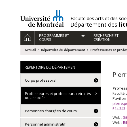
Passer
au
contenu
/
Faculté des arts et des sci
Département des
li
Navigation
ACCUEIL
PROGRAMMES ET
RECHERCHE ET
principale
COURS
CRÉATION
Accueil
Répertoire du département
Professeures et profes
RÉPERTOIRE DU DÉPARTEMENT
Pier
Corps professoral
Profess
Faculté 
Professeures et professeurs retraités
ou associés
Pavillon
pierre.
514 343
Personnes chargées de cours
Web :
Si
Courri
Web :
Bi
Personnel administratif