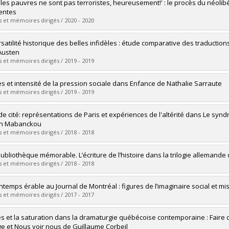
mé(e) :
Sultan, Martin
 les pauvres ne sont pas terroristes, heureusement!' : le procès du néolib
 :
Maîtrise
entes
ôme obtenu :
M.A.
 et mémoires dirigés / 2020 - 2020
vers le document dans Papyrus
mé(e) :
Giguère, Sara
rsatilité historique des belles infidèles : étude comparative des traducti
 :
Maîtrise
Austen
ôme obtenu :
M.A.
 et mémoires dirigés / 2019 - 2019
vers le document dans Papyrus
mé(e) :
Cherrier, Ursula S.
s et intensité de la pression sociale dans Enfance de Nathalie Sarraute
 :
Maîtrise
 et mémoires dirigés / 2019 - 2019
ôme obtenu :
M.A.
vers le document dans Papyrus
mé(e) :
Chagnon, Arianne
 de cité: représentations de Paris et expériences de l'altérité dans Le s
 :
Maîtrise
in Mabanckou
ôme obtenu :
M.A.
 et mémoires dirigés / 2018 - 2018
vers le document dans Papyrus
mé(e) :
Lecompte, Maxime
ubliothèque mémorable. L’écriture de l’histoire dans la trilogie allemande d
 :
Maîtrise
 et mémoires dirigés / 2018 - 2018
ôme obtenu :
M.A.
vers le document dans Papyrus
mé(e) :
Wesley, Bernabé
intemps érable au Journal de Montréal : figures de l’imaginaire social et mis
 :
Doctorat
 et mémoires dirigés / 2017 - 2017
ôme obtenu :
Ph. D.
vers le document dans Papyrus
mé(e) :
Roy, Jean-Philippe
ès et la saturation dans la dramaturgie québécoise contemporaine : Faire de
 :
Maîtrise
e et Nous voir nous de Guillaume Corbeil