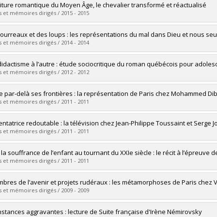
mé(e) :
Danis, Simon
iture romantique du Moyen Âge, le chevalier transformé et réactualisé
 :
Maîtrise
 et mémoires dirigés / 2015 - 2015
ôme obtenu :
M.A.
vers le document dans Papyrus
mé(e) :
Giroux-Péloquin, Amenda
ourreaux et des loups : les représentations du mal dans Dieu et nous seul
 :
Maîtrise
 et mémoires dirigés / 2014 - 2014
ôme obtenu :
M.A.
vers le document dans Papyrus
mé(e) :
Boisjoly-Cousineau, Marilou
didactisme à l’autre : étude sociocritique du roman québécois pour adoles
 :
Maîtrise
 et mémoires dirigés / 2012 - 2012
ôme obtenu :
M.A.
vers le document dans Papyrus
mé(e) :
Racine, Julie
lle par-delà ses frontières : la représentation de Paris chez Mohammed 
 :
Maîtrise
 et mémoires dirigés / 2011 - 2011
ôme obtenu :
M.A.
vers le document dans Papyrus
mé(e) :
Dionne-Boivin, Véronique
entatrice redoutable : la télévision chez Jean-Philippe Toussaint et Serge 
 :
Maîtrise
 et mémoires dirigés / 2011 - 2011
ôme obtenu :
M.A.
vers le document dans Papyrus
mé(e) :
Auger, Marie-Claude
 la souffrance de l’enfant au tournant du XXIe siècle : le récit à l’épreuve
 :
Maîtrise
 et mémoires dirigés / 2011 - 2011
ôme obtenu :
M.A.
vers le document dans Papyrus
mé(e) :
Brière, Émilie
bres de l’avenir et projets rudéraux : les métamorphoses de Paris chez 
 :
Doctorat
 et mémoires dirigés / 2009 - 2009
ôme obtenu :
Ph. D.
vers le document dans Papyrus
mé(e) :
Bouliane, Claudia
nstances aggravantes : lecture de Suite française d'Irène Némirovsky