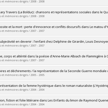
 :
Maîtrise
 et mémoires dirigés / 2008 - 2008
ôme obtenu :
M.A.
vers le document dans Papyrus
mé(e) :
Dupont, Anne-Hélène
Mary Travers (La Bolduc) : chansons et représentations sociales dans le 
 :
Maîtrise
 et mémoires dirigés / 2008 - 2008
ôme obtenu :
M.A.
vers le document dans Papyrus
mé(e) :
Charest, Marie-Josée
ussite et la mort : perte d'innocence et conflits discursifs dans Le matou 
 :
Maîtrise
 et mémoires dirigés / 2007 - 2007
ôme obtenu :
M.A.
vers le document dans Papyrus
mé(e) :
Bilodeau, Karine
ubjectivité en devenir : l'enfant chez Delphine de Girardin, Louis Desnoye
 :
Maîtrise
 et mémoires dirigés / 2007 - 2007
ôme obtenu :
M.A.
vers le document dans Papyrus
mé(e) :
Brière, Émilie
e, corps et altérité dans la poésie d'Anne-Marie Albiach de Flammigère à O
 :
Maîtrise
 et mémoires dirigés / 2007 - 2007
ôme obtenu :
M.A.
vers le document dans Papyrus
mé(e) :
Proulx, Judith
res et déchirements / la représentation de la Seconde Guerre mondiale d
 :
Maîtrise
 et mémoires dirigés / 2005 - 2005
ôme obtenu :
M.A.
vers le document dans Papyrus
mé(e) :
Hamel, Yan
présentation de la femme hystérique dans le roman naturaliste (L'Hystéri
 :
Doctorat
 et mémoires dirigés / 2004 - 2004
ôme obtenu :
Ph. D.
vers le document dans Papyrus
mé(e) :
Savard, Chantale
tion, fiction et folie littéraire dans Les Enfants du limon de Raymond Quen
 :
Maîtrise
 et mémoires dirigés / 2004 - 2004