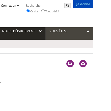
Je donne
Rechercher
Connexion
Rechercher
Ce site
Tout UdeM
NOTRE DÉPARTEMENT
VOUS ÊTES...
Vcard
Imprimer
e