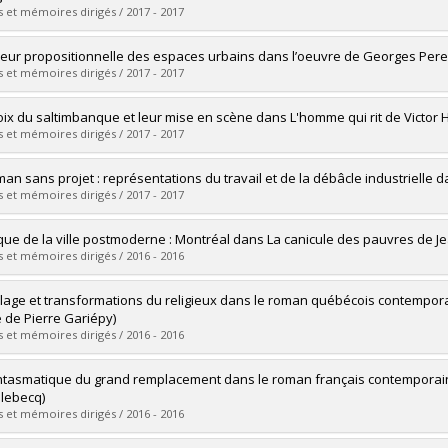
ôme obtenu :
M.A.
 et mémoires dirigés / 2017 - 2017
vers le document dans Papyrus
mé(e) :
Marquis-Gravel, Marianne
leur propositionnelle des espaces urbains dans l’oeuvre de Georges Pere
 :
Maîtrise
 et mémoires dirigés / 2017 - 2017
ôme obtenu :
M.A.
vers le document dans Papyrus
mé(e) :
Noël, Marine
oix du saltimbanque et leur mise en scène dans L'homme qui rit de Victor
 :
Maîtrise
 et mémoires dirigés / 2017 - 2017
ôme obtenu :
M.A.
vers le document dans Papyrus
mé(e) :
Marcotte, Viviane
man sans projet : représentations du travail et de la débâcle industrielle 
 :
Maîtrise
 et mémoires dirigés / 2017 - 2017
ôme obtenu :
M.A.
vers le document dans Papyrus
mé(e) :
David, Anne-Marie
que de la ville postmoderne : Montréal dans La canicule des pauvres de
 :
Doctorat
 et mémoires dirigés / 2016 - 2016
ôme obtenu :
Ph. D.
vers le document dans Papyrus
mé(e) :
Larivière, Gabrielle
lage et transformations du religieux dans le roman québécois contemporai
 :
Maîtrise
e de Pierre Gariépy)
ôme obtenu :
M.A.
 et mémoires dirigés / 2016 - 2016
vers le document dans Papyrus
mé(e) :
Wagner, Brigitte
ntasmatique du grand remplacement dans le roman français contemporai
 :
Maîtrise
lebecq)
ôme obtenu :
M.A.
 et mémoires dirigés / 2016 - 2016
vers le document dans Papyrus