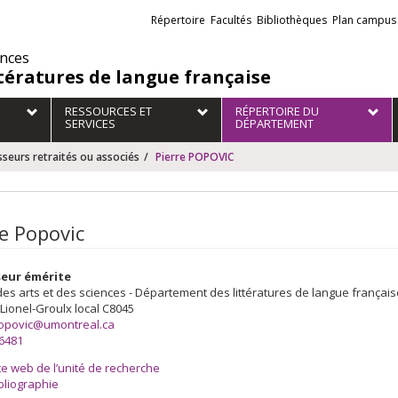
Liens
Répertoire
Facultés
Bibliothèques
Plan campus
externes
ences
ttératures de langue française
RESSOURCES ET
RÉPERTOIRE DU
SERVICES
DÉPARTEMENT
seurs retraités ou associés
Pierre POPOVIC
re Popovic
eur émérite
des arts et des sciences - Département des littératures de langue français
 Lionel-Groulx
local C8045
popovic@umontreal.ca
-6481
te web de l’unité de recherche
els
bliographie