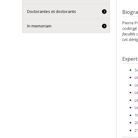
Doctorantes et doctorants
Biogra
Pierre P
In memoriam
codirigé
facultés 
Les dérèg
Expert
S
L
L
L
L
L
1
2
2