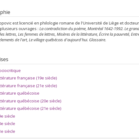
phie
opovic est licencié en philologie romane de l'Université de Liège et docteur è
 plusieurs ouvrages :
La contradiction du poème, Montréal 1642-1992. Le grand 
des lettres, Les femmes de lettres, Misères de la littérature, Écrire la pauvreté, Entre
lements de l'art, Le village québécois d'aujourd'hui. Glossaire.
ises
ociocritique
ittérature française (19e siècle)
ittérature française (21e siècle)
ittérature québécoise
ittérature québécoise (20e siècle)
ittérature québécoise (21e siècle)
9e siècle
0e siècle
1e siècle