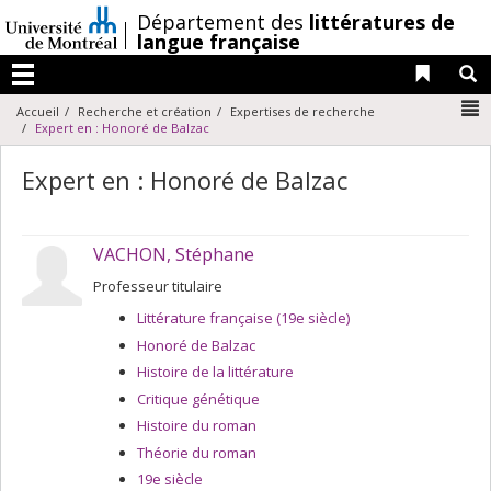
Passer
/
Département des
littératures de
au
langue française
contenu
Liens 
R
Menu
N
Accueil
Recherche et création
Expertises de recherche
Expert en : Honoré de Balzac
Expert en : Honoré de Balzac
VACHON, Stéphane
Professeur titulaire
Littérature française (19e siècle)
Honoré de Balzac
Histoire de la littérature
Critique génétique
Histoire du roman
Théorie du roman
19e siècle