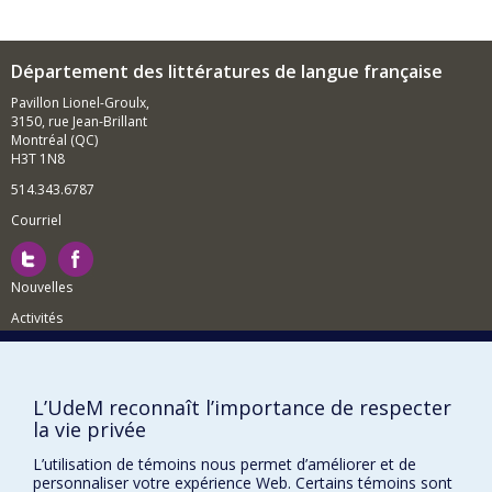
de
César Birotteau
(2018) dans la collection « Classiques
de poche », et les
Écrits sur le roman de Balzac
dans la
collection « Références » (2000).
Département des littératures de langue française
Il dirige la revue
Études françaises
depuis 2019. Il a obtenu
le prix André-Laurendeau, remis par l’Acfas, en 2003.
Pavillon Lionel-Groulx,
3150, rue Jean-Brillant
Montréal (QC)
H3T 1N8
514.343.6787
Courriel
Nouvelles
Activités
Comment soutenir le Département?
BESOIN D'AIDE?
L’UdeM reconnaît l’importance de respecter
la vie privée
Plan du site
Signaler une erreur
L’utilisation de témoins nous permet d’améliorer et de
personnaliser votre expérience Web. Certains témoins sont
Accessibilité