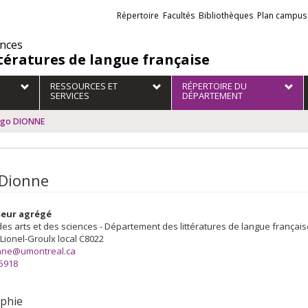
Liens
Répertoire
Facultés
Bibliothèques
Plan campus
externes
ences
ttératures de langue française
RESSOURCES ET
RÉPERTOIRE DU
SERVICES
DÉPARTEMENT
go DIONNE
Dionne
seur agrégé
des arts et des sciences - Département des littératures de langue français
 Lionel-Groulx
local C8022
nne@umontreal.ca
-5918
phie