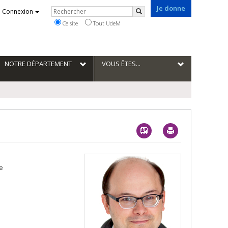
Je donne
Rechercher
Connexion
Rechercher
Ce site
Tout UdeM
NOTRE DÉPARTEMENT
VOUS ÊTES...
Vcard
Imprimer
e