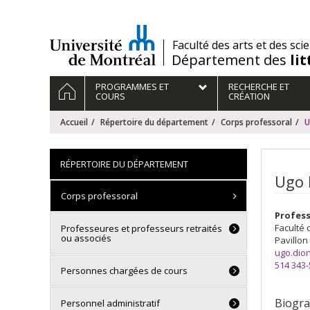
Passer
au
contenu
/
Faculté des arts et des sci
Département des
li
Navigation
ACCUEIL
PROGRAMMES ET
RECHERCHE ET
principale
COURS
CRÉATION
Accueil
Répertoire du département
Corps professoral
U
RÉPERTOIRE DU DÉPARTEMENT
Ugo 
Corps professoral
Profes
Faculté 
Professeures et professeurs retraités
ou associés
Pavillon
ugo.dio
514 343
Personnes chargées de cours
Biogra
Personnel administratif