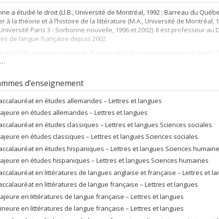
ne a étudié le droit (Ll.B., Université de Montréal, 1992 ; Barreau du Québe
 à la théorie et à l’histoire de la littérature (M.A., Université de Montréal, 1
 Université Paris 3 - Sorbonne nouvelle, 1996 et 2002). Il est professeur a
ures de langue française depuis 2002.
lié en 2008
La Voie aux chapitres. Poétique de la disposition romanesque
(Paris, 
s…
on « Poétique »). Ses contributions sont parues dans des revues canadien
nnes (
Poétique
,
XVIIe siècle
,
Études françaises
,
Studies on Voltaire and the Eight
dern France
…), ainsi que dans plusieurs ouvrages collectifs. Ses travaux 
ammes d’enseignement
ur la littérature de l'âge classique, la poétique et l’histoire du roman. Il s’
ision romanesque, aux formes narratives de l’Ancien Régime, au paratexte
accalauréat en études allemandes – Lettres et langues
des Lumières, au dialogue philosophique, au recueil, au phénomène de l’i
ajeure en études allemandes – Lettres et langues
ire et lyrique), aux rapports de l’antiroman et du romanesque, à la littératu
es actuelles portent sur la narration périodique et sur le discours critique 
accalauréat en études classiques – Lettres et langues Sciences sociales
ajeure en études classiques – Lettres et langues Sciences sociales
accalauréat en études hispaniques – Lettres et langues Sciences humain
ajeure en études hispaniques – Lettres et langues Sciences humaines
accalauréat en littératures de langues anglaise et française – Lettres et l
accalauréat en littératures de langue française – Lettres et langues
ajeure en littératures de langue française – Lettres et langues
ineure en littératures de langue française – Lettres et langues