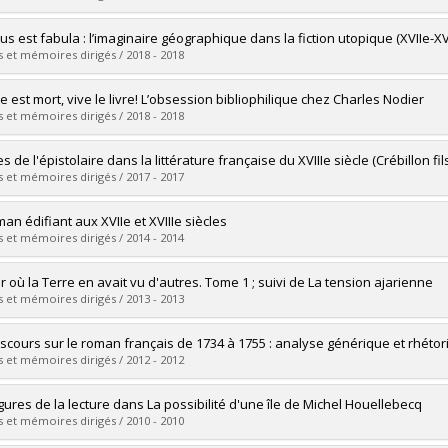
mé(e) :
Stout, Erik
s est fabula : l’imaginaire géographique dans la fiction utopique (XVIIe-XVI
 :
Doctorat
 et mémoires dirigés / 2018 - 2018
ôme obtenu :
Ph. D.
vers le document dans Papyrus
mé(e) :
Bellemare, Alex
re est mort, vive le livre! L’obsession bibliophilique chez Charles Nodier
 :
Doctorat
 et mémoires dirigés / 2018 - 2018
ôme obtenu :
Ph. D.
vers le document dans Papyrus
mé(e) :
Filion, Alexandra
 de l'épistolaire dans la littérature française du XVIIIe siècle (Crébillon fil
 :
Maîtrise
 et mémoires dirigés / 2017 - 2017
ôme obtenu :
M.A.
vers le document dans Papyrus
mé(e) :
Pinon, Elsa
an édifiant aux XVIIe et XVIIIe siècles
 :
Maîtrise
 et mémoires dirigés / 2014 - 2014
ôme obtenu :
M.A.
vers le document dans Papyrus
mé(e) :
Brodeur, Pierre-Olivier
ur où la Terre en avait vu d'autres. Tome 1 ; suivi de La tension ajarienne
 :
Doctorat
 et mémoires dirigés / 2013 - 2013
ôme obtenu :
Ph. D.
vers le document dans Papyrus
mé(e) :
Létourneau, Annie
iscours sur le roman français de 1734 à 1755 : analyse générique et rhéto
 :
Maîtrise
 et mémoires dirigés / 2012 - 2012
ôme obtenu :
M.A.
vers le document dans Papyrus
mé(e) :
Voyer, Kevin
igures de la lecture dans La possibilité d'une île de Michel Houellebecq
 :
Maîtrise
 et mémoires dirigés / 2010 - 2010
ôme obtenu :
M.A.