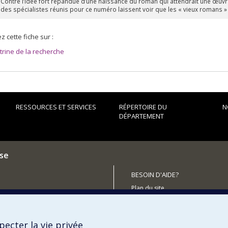
Contre l’idée fort répandue d’une naissance du roman qui attendrait une œuvre
des spécialistes réunis pour ce numéro laissent voir que les « vieux romans »
z cette fiche sur :
itrine de la recherche
RESSOURCES ET SERVICES
RÉPERTOIRE DU
N
DÉPARTEMENT
ise
BESOIN D'AIDE?
Plan du site
utenir le Département?
Signaler une erreur
Accessibilité
ecter la vie privée