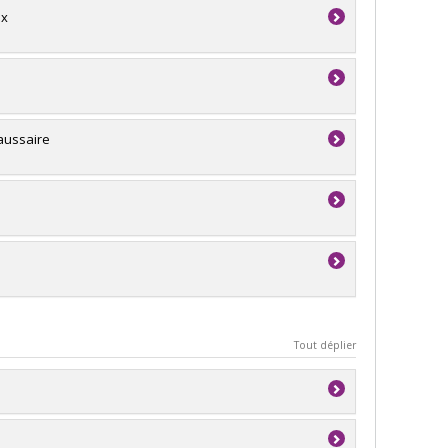
ux
faussaire
Tout déplier