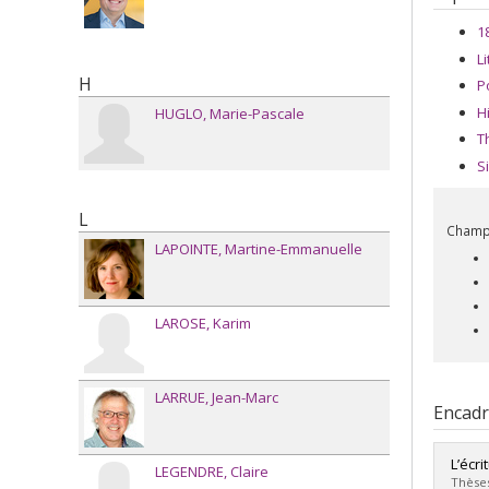
1
L
H
P
H
HUGLO
Marie-Pascale
T
S
L
Champs
LAPOINTE
Martine-Emmanuelle
LAROSE
Karim
LARRUE
Jean-Marc
Encad
L’écr
LEGENDRE
Claire
Thèses