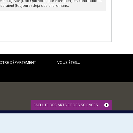
 inaugurale (Don Quichotte, par exemple), les contributions
 seraient (toujours) déjà des antiromans.
OTRE DÉPARTEMENT
VOUS ÊTES...
FACULTÉ DES ARTS ET DES SCIENCES
Nos départements et écoles
Nos centres d'études
Nos programmes et cours