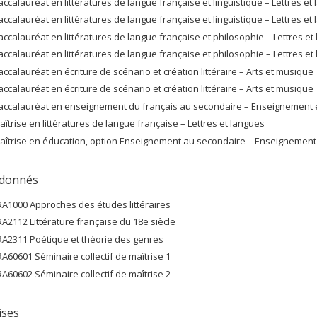
accalauréat en littératures de langue française et linguistique – Lettres et
accalauréat en littératures de langue française et linguistique – Lettres et
accalauréat en littératures de langue française et philosophie – Lettres 
accalauréat en littératures de langue française et philosophie – Lettres 
accalauréat en écriture de scénario et création littéraire – Arts et musique
accalauréat en écriture de scénario et création littéraire – Arts et musique
accalauréat en enseignement du français au secondaire – Enseignement e
aîtrise en littératures de langue française – Lettres et langues
aîtrise en éducation, option Enseignement au secondaire – Enseignement 
 donnés
RA1000 Approches des études littéraires
RA2112 Littérature française du 18e siècle
RA2311 Poétique et théorie des genres
RA60601 Séminaire collectif de maîtrise 1
RA60602 Séminaire collectif de maîtrise 2
ises