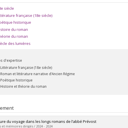
8e siècle
ittérature française (18e siècle)
oétique historique
istoire du roman
héorie du roman
iècle des lumières
 d'expertise
Littérature française (18e siècle)
Roman et littérature narrative d’Ancien Régime
Poétique historique
Histoire et théorie du roman
rement
iture du voyage dans les longs romans de l’abbé Prévost
 et mémoires dirigés / 2024 - 2024