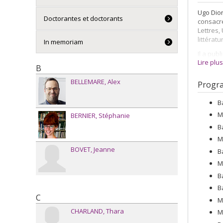
Ugo Dion
Doctorantes et doctorants
consacrer
Lettres,
littérat
In memoriam
Il a pub
Lire plu
collecti
B
europée
Early Mo
BELLEMARE
Alex
Progr
portent s
à la div
B
moderne 
M
BERNIER
Stéphanie
épistola
recherch
B
roman.
M
BOVET
Jeanne
B
M
B
B
C
M
CHARLAND
Thara
M