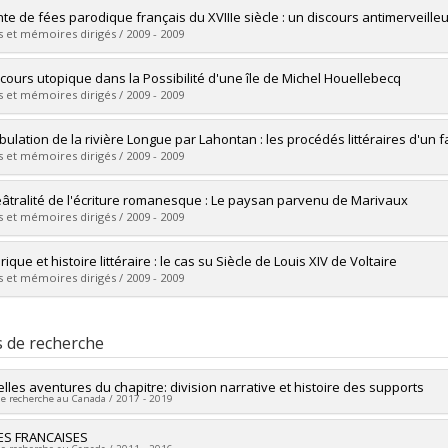
vers le document dans Papyrus
mé(e) :
Thuot, Jonathan
nte de fées parodique français du XVIIIe siècle : un discours antimerveille
 :
Maîtrise
 et mémoires dirigés / 2009 - 2009
ôme obtenu :
M.A.
vers le document dans Papyrus
mé(e) :
Caravecchia, Emilie Sarah
scours utopique dans la Possibilité d'une île de Michel Houellebecq
 :
Maîtrise
 et mémoires dirigés / 2009 - 2009
ôme obtenu :
M.A.
vers le document dans Papyrus
mé(e) :
Letendre, Daniel
abulation de la rivière Longue par Lahontan : les procédés littéraires d'un 
 :
Maîtrise
 et mémoires dirigés / 2009 - 2009
ôme obtenu :
M.A.
vers le document dans Papyrus
mé(e) :
Rioux, Jean-Philippe
éâtralité de l'écriture romanesque : Le paysan parvenu de Marivaux
 :
Maîtrise
 et mémoires dirigés / 2009 - 2009
ôme obtenu :
M.A.
vers le document dans Papyrus
mé(e) :
Poulin, Maria-Clara
ique et histoire littéraire : le cas su Siècle de Louis XIV de Voltaire
 :
Maîtrise
 et mémoires dirigés / 2009 - 2009
ôme obtenu :
M.A.
vers le document dans Papyrus
mé(e) :
Brodeur, Pierre-Olivier
 :
Maîtrise
s de recherche
ôme obtenu :
M.A.
vers le document dans Papyrus
lles aventures du chapitre: division narrative et histoire des supports
de recherche au Canada / 2017 - 2019
heur principal :
ES FRANCAISES
Ugo Dionne