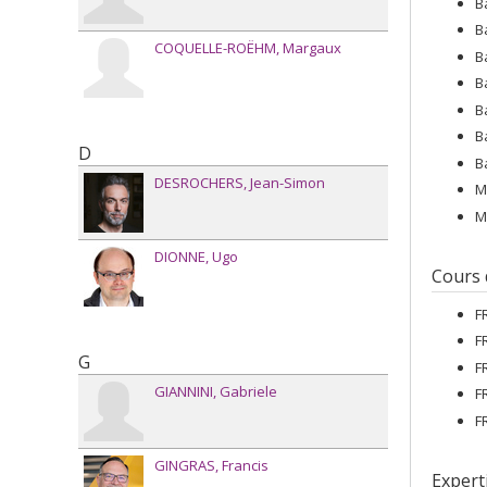
B
B
COQUELLE-ROËHM
Margaux
B
B
B
B
D
B
DESROCHERS
Jean-Simon
M
M
DIONNE
Ugo
Cours
F
F
G
F
GIANNINI
Gabriele
F
F
GINGRAS
Francis
Expert