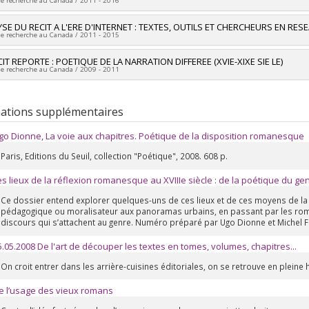
de recherche au Canada / 2011 - 2016
es de financement :
CRSH/Conseil de recherches en sciences humaines 
ammes de subvention :
PV152160-Subvention Connexion
heur principal :
SE DU RECIT A L'ERE D'INTERNET : TEXTES, OUTILS ET CHERCHEURS EN RES
Francis Gingras
de recherche au Canada / 2011 - 2015
ercheurs :
Jeanne Bovet
,
Ugo Dionne
,
Michel Biron
,
Jean-François Hamel
es de financement :
FRQSC/Fonds de recherche du Québec - Société et cul
heur principal :
CIT REPORTE : POETIQUE DE LA NARRATION DIFFEREE (XVIE-XIXE SIE LE)
Ugo Dionne
ammes de subvention :
PVXXXXXX-(RE) Soutien publication de revues et de t
de recherche au Canada / 2009 - 2011
ercheurs :
Madeleine Jeay
es de financement :
CRSH/Conseil de recherches en sciences humaines 
heur principal :
Ugo Dionne
ammes de subvention :
PVXXXXXX-Subvention ordinaire de recherche
ations supplémentaires
go Dionne, La voie aux chapitres. Poétique de la disposition romanesque
Paris, Editions du Seuil, collection "Poétique", 2008. 608 p.
es lieux de la réflexion romanesque au XVIIIe siècle : de la poétique du ge
Ce dossier entend explorer quelques-uns de ces lieux et de ces moyens de l
pédagogique ou moralisateur aux panoramas urbains, en passant par les ro
discours qui s’attachent au genre. Numéro préparé par Ugo Dionne et Michel F
5.05.2008 De l'art de découper les textes en tomes, volumes, chapitres...
On croit entrer dans les arrière-cuisines éditoriales, on se retrouve en pleine hi
e l’usage des vieux romans