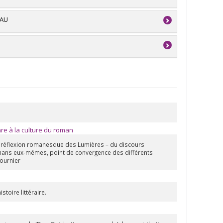
du Canada
EAU
ture (FQRSC)
ransfert de connaissance (conf, coll, revues etc...)
du Canada
nre à la culture du roman
a réflexion romanesque des Lumières – du discours
mans eux-mêmes, point de convergence des différents
ournier
stoire littéraire.