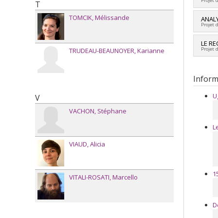
Projet 
T
Sourc
Progr
TOMCIK
Mélissande
Cherc
ANALY
Projet 
Co-ch
Sourc
Cherc
LE RE
Progr
Projet 
TRUDEAU-BEAUNOYER
Karianne
Co-ch
Sourc
Cherc
Progr
Inform
U
V
VACHON
Stéphane
L
VIAUD
Alicia
1
VITALI-ROSATI
Marcello
D