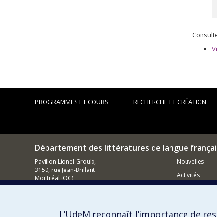
Consulte
V
PROGRAMMES ET COURS
RECHERCHE ET CRÉATION
Département des littératures de langue frança
Pavillon Lionel-Groulx,
Nouvelles
3150, rue Jean-Brillant
Activités
Montréal (QC)
H3T 1N8
Comment so
514.343.6787
L’UdeM reconnaît l’importance de resp
Courriel