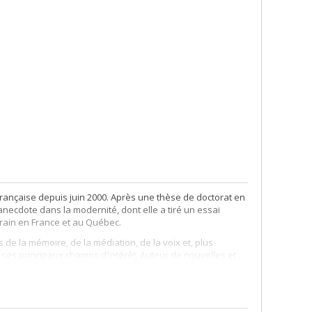
rançaise depuis juin 2000. Après une thèse de doctorat en
’anecdote dans la modernité, dont elle a tiré un essai
orain en France et au Québec.
s de la mémoire, de la médiation, de la voix et, plus
de ses principaux champs d’intérêt. Auteur de nouvelles et
tre des articles et des essais parus dans différentes revues
: pour une approche esthétique de la narrativité
sse
, 2015).