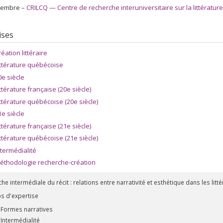
embre –
CRILCQ — Centre de recherche interuniversitaire sur la littératur
ises
réation littéraire
ittérature québécoise
0e siècle
ittérature française (20e siècle)
ittérature québécoise (20e siècle)
1e siècle
ittérature française (21e siècle)
ittérature québécoise (21e siècle)
ntermédialité
éthodologie recherche-création
he intermédiale du récit : relations entre narrativité et esthétique dans les li
 d'expertise
Formes narratives
Intermédialité