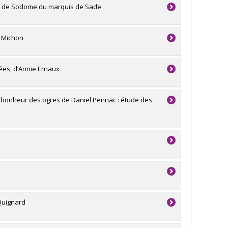
es de Sodome du marquis de Sade
e Michon
ées, d’Annie Ernaux
 Au bonheur des ogres de Daniel Pennac : étude des
Quignard