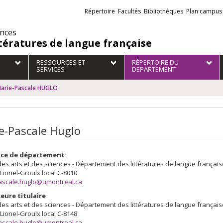
Liens
Répertoire
Facultés
Bibliothèques
Plan campus
externes
ences
ttératures de langue française
RESSOURCES ET
RÉPERTOIRE DU
SERVICES
DÉPARTEMENT
arie-Pascale HUGLO
e-Pascale Huglo
ice de département
des arts et des sciences - Département des littératures de langue français
 Lionel-Groulx
local C-8010
ascale.huglo@umontreal.ca
eure titulaire
des arts et des sciences - Département des littératures de langue français
 Lionel-Groulx
local C-8148
ascale.huglo@umontreal.ca