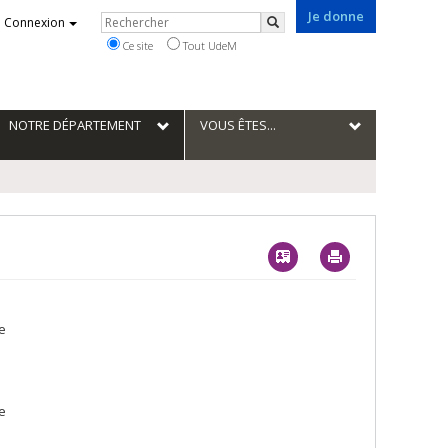
Je donne
Rechercher
Connexion
Rechercher
Ce site
Tout UdeM
NOTRE DÉPARTEMENT
VOUS ÊTES...
Vcard
Imprimer
e
e