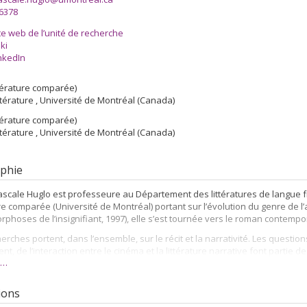
-6378
te web de l’unité de recherche
ki
nkedIn
térature comparée)
ittérature , Université de Montréal (Canada)
ttérature comparée)
ittérature , Université de Montréal (Canada)
phie
scale Huglo est professeure au Département des littératures de langue f
ure comparée (Université de Montréal) portant sur l’évolution du genre de l
phoses de l’insignifiant, 1997), elle s’est tournée vers le roman contemp
erches portent, dans l’ensemble, sur le récit et la narrativité. Les question
t, de l’interaction entre le cinéma et la littérature narrative font partie 
s…
s, elle consacre une partie de ses recherches à la création littéraire. Ou
ges collectifs, elle a récemment publié une monographie (Le Sens du récit 
raine, 2007) et une fiction (La Respiration du monde, 2010 et
La Fille d'Uly
tions