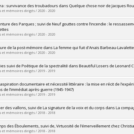
vers le document dans Papyrus
mé(e) :
Mercier, Martin
a : survivance des troubadours dans Quelque chose noir de Jacques Ro
 :
Maîtrise
 et mémoires dirigés / 2020 - 2020
ôme obtenu :
M.A.
vers le document dans Papyrus
mé(e) :
Plante, Manon
inture des Parques ; suivi de Neuf gouttes contre l’incendie : le ressassemen
 :
Maîtrise
ettes
ôme obtenu :
M.A.
 et mémoires dirigés / 2020 - 2020
vers le document dans Papyrus
mé(e) :
Jeanneau, Nicolas
iture de la post-mémoire dans La femme qui fuit d'Anaïs Barbeau-Lavalette,
 :
Maîtrise
 et mémoires dirigés / 2020 - 2020
ôme obtenu :
M.A.
vers le document dans Papyrus
mé(e) :
Marcotte, Sophie
ies suivi de Poétique de la spectralité dans Beautiful Losers de Leonard
 :
Maîtrise
 et mémoires dirigés / 2019 - 2019
ôme obtenu :
M.A.
vers le document dans Papyrus
mé(e) :
Payette, Édith
 aspiration documentaire et nécessité littéraire : la mise en récit de l’e
 :
Maîtrise
ens de l’immédiat après-guerre (1945-1947)
ôme obtenu :
M.A.
 et mémoires dirigés / 2019 - 2019
vers le document dans Papyrus
mé(e) :
Santerre, Ariane
er des vallons, suivi de La signature de la voix et du corps dans La comp
 :
Doctorat
 et mémoires dirigés / 2018 - 2018
ôme obtenu :
Ph. D.
vers le document dans Papyrus
mé(e) :
Bélice, Bélinda
mps des Éboulements, suivi de, Virtuosité de l’émerveillement chez Christi
 :
Maîtrise
 et mémoires dirigés / 2018 - 2018