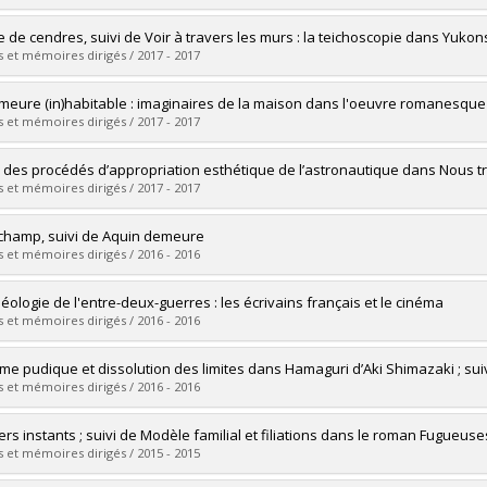
ôme obtenu :
M.A.
vers le document dans Papyrus
mé(e) :
Dumais, Sévrine
 de cendres, suivi de Voir à travers les murs : la teichoscopie dans Yuko
 :
Maîtrise
 et mémoires dirigés / 2017 - 2017
ôme obtenu :
M.A.
vers le document dans Papyrus
mé(e) :
Bolduc, Miriam
meure (in)habitable : imaginaires de la maison dans l'oeuvre romanesque d
 :
Maîtrise
 et mémoires dirigés / 2017 - 2017
ôme obtenu :
M.A.
vers le document dans Papyrus
mé(e) :
Castonguay, Karine
 des procédés d’appropriation esthétique de l’astronautique dans Nous t
 :
Maîtrise
 et mémoires dirigés / 2017 - 2017
ôme obtenu :
M.A.
vers le document dans Papyrus
mé(e) :
Roy, Alexandre
champ, suivi de Aquin demeure
 :
Maîtrise
 et mémoires dirigés / 2016 - 2016
ôme obtenu :
M.A.
vers le document dans Papyrus
mé(e) :
Charland, Thara
néologie de l'entre-deux-guerres : les écrivains français et le cinéma
 :
Maîtrise
 et mémoires dirigés / 2016 - 2016
ôme obtenu :
M.A.
vers le document dans Papyrus
mé(e) :
Abadie, Karine
sme pudique et dissolution des limites dans Hamaguri d’Aki Shimazaki ; s
 :
Doctorat
 et mémoires dirigés / 2016 - 2016
ôme obtenu :
Ph. D.
vers le document dans Papyrus
mé(e) :
Bérard, Marie-Jeanne
ers instants ; suivi de Modèle familial et filiations dans le roman Fugueu
 :
Maîtrise
 et mémoires dirigés / 2015 - 2015
ôme obtenu :
M.A.