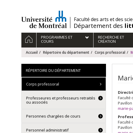
Passer
au
contenu
/
Faculté des arts et des sci
Département des
li
Navigation
ACCUEIL
PROGRAMMES ET
RECHERCHE ET
principale
COURS
CRÉATION
Accueil
Répertoire du département
Corps professoral
M
RÉPERTOIRE DU DÉPARTEMENT
Mari
Corps professoral
Directr
Faculté 
Professeures et professeurs retraités
ou associés
Pavillon
marie-p
Personnes chargées de cours
Profess
Faculté 
Pavillon
Personnel administratif
marie-p