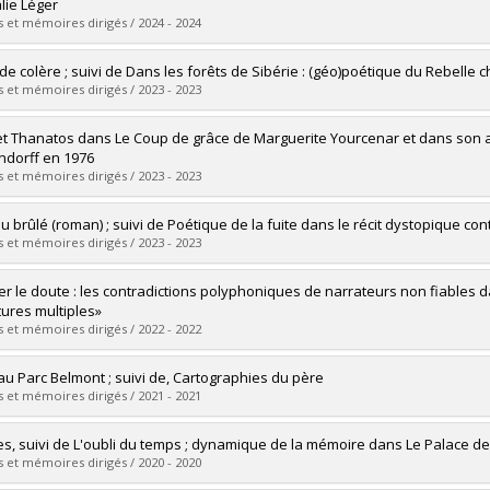
 :
Maîtrise
lie Léger
ôme obtenu :
M.A.
 et mémoires dirigés / 2024 - 2024
vers le document dans Papyrus
mé(e) :
Gagné Zouvi, Juliette
 de colère ; suivi de Dans les forêts de Sibérie : (géo)poétique du Rebelle
 :
Maîtrise
 et mémoires dirigés / 2023 - 2023
ôme obtenu :
M.A.
vers le document dans Papyrus
mé(e) :
Bost, Maxime
et Thanatos dans Le Coup de grâce de Marguerite Yourcenar et dans son 
 :
Maîtrise
ndorff en 1976
ôme obtenu :
M.A.
 et mémoires dirigés / 2023 - 2023
vers le document dans Papyrus
mé(e) :
Bussière, Réjean
u brûlé (roman) ; suivi de Poétique de la fuite dans le récit dystopique co
 :
Maîtrise
 et mémoires dirigés / 2023 - 2023
ôme obtenu :
M.A.
vers le document dans Papyrus
mé(e) :
Roy, Coralie
ver le doute : les contradictions polyphoniques de narrateurs non fiables da
 :
Maîtrise
tures multiples»
ôme obtenu :
M.A.
 et mémoires dirigés / 2022 - 2022
vers le document dans Papyrus
mé(e) :
Lesieur, Catherine
 au Parc Belmont ; suivi de, Cartographies du père
 :
Maîtrise
 et mémoires dirigés / 2021 - 2021
ôme obtenu :
M.A.
vers le document dans Papyrus
mé(e) :
Charland, Thara
les, suivi de L'oubli du temps ; dynamique de la mémoire dans Le Palace d
 :
Doctorat
 et mémoires dirigés / 2020 - 2020
ôme obtenu :
Ph. D.