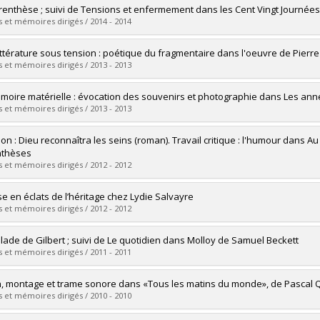
vers le document dans Papyrus
mé(e) :
Lebel, Anick
renthèse ; suivi de Tensions et enfermement dans les Cent Vingt Journé
 :
Maîtrise
 et mémoires dirigés / 2014 - 2014
ôme obtenu :
M.A.
vers le document dans Papyrus
mé(e) :
Arnold, Marine
ittérature sous tension : poétique du fragmentaire dans l'oeuvre de Pierr
 :
Maîtrise
 et mémoires dirigés / 2013 - 2013
ôme obtenu :
M.A.
vers le document dans Papyrus
mé(e) :
Riva, Magali
moire matérielle : évocation des souvenirs et photographie dans Les ann
 :
Maîtrise
 et mémoires dirigés / 2013 - 2013
ôme obtenu :
M.A.
vers le document dans Papyrus
mé(e) :
Bissonnette, Karine
ion : Dieu reconnaîtra les seins (roman). Travail critique : l'humour dans
 :
Maîtrise
nthèses
ôme obtenu :
M.A.
 et mémoires dirigés / 2012 - 2012
vers le document dans Papyrus
mé(e) :
Jacmin, Sophie
se en éclats de l’héritage chez Lydie Salvayre
 :
Maîtrise
 et mémoires dirigés / 2012 - 2012
ôme obtenu :
M.A.
vers le document dans Papyrus
mé(e) :
Vaillancourt, Noémie
llade de Gilbert ; suivi de Le quotidien dans Molloy de Samuel Beckett
 :
Maîtrise
 et mémoires dirigés / 2011 - 2011
ôme obtenu :
M.A.
vers le document dans Papyrus
mé(e) :
Côté-Fournier, Alexandre
n, montage et trame sonore dans «Tous les matins du monde», de Pascal 
 :
Maîtrise
 et mémoires dirigés / 2010 - 2010
ôme obtenu :
M.A.