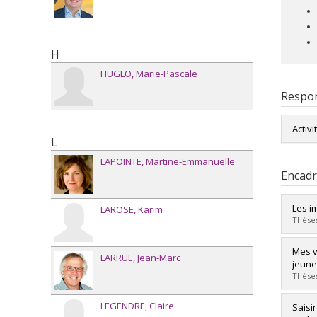
H
HUGLO
Marie-Pascale
Respon
Activi
L
LAPOINTE
Martine-Emmanuelle
Encad
Les i
LAROSE
Karim
Thèses
Diplô
Mes v
LARRUE
Jean-Marc
Cycle
jeune
Dipl
Thèses
Lien 
LEGENDRE
Claire
Diplô
Saisi