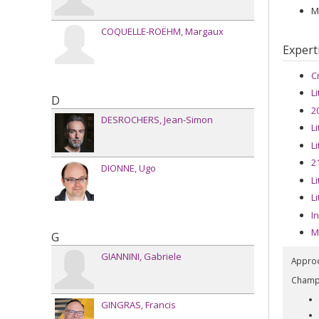
M
COQUELLE-ROËHM
Margaux
Expert
C
L
D
2
DESROCHERS
Jean-Simon
L
L
2
DIONNE
Ugo
L
L
I
M
G
GIANNINI
Gabriele
Approc
Champs
GINGRAS
Francis