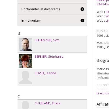
514 343
Doctorantes et doctorants
Web :
Si
Web :
Wi
Web :
Li
In memoriam
PhD (Lit
B
1993 , L
BELLEMARE
Alex
M.A. (Li
1986 , L
BERNIER
Stéphanie
Biogra
Marie-Pa
BOVET
Jeanne
littérat
(Métamor
Ses rech
récemmen
Lire plu
de roman
C
et ouvra
contempo
CHARLAND
Thara
Affilia