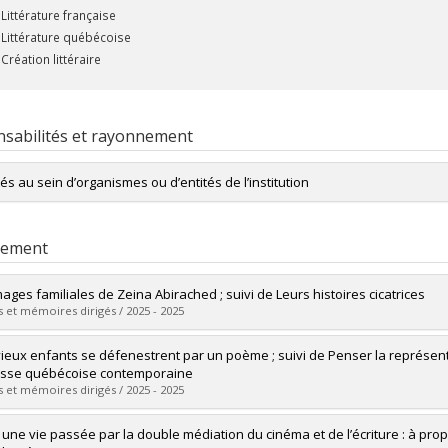
Littérature française
Littérature québécoise
Création littéraire
sabilités et rayonnement
tés au sein d’organismes ou d’entités de l’institution
Membre du comité des prix et distinctions de l'Université de Montréal
rement
mages familiales de Zeina Abirached ; suivi de Leurs histoires cicatrices
 et mémoires dirigés / 2025 - 2025
mé(e) :
Marwood, Ludi
ieux enfants se défenestrent par un poème ; suivi de Penser la représentat
 :
Maîtrise
sse québécoise contemporaine
ôme obtenu :
M.A.
 et mémoires dirigés / 2025 - 2025
vers le document dans Papyrus
mé(e) :
Barreau, Charlotte
r une vie passée par la double médiation du cinéma et de l’écriture : à p