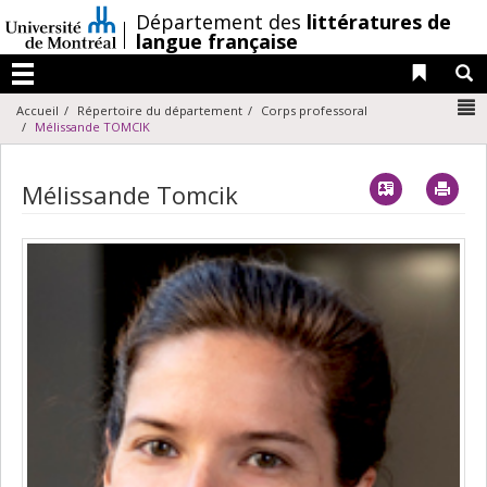
Passer
/
Département des
littératures de
au
langue française
contenu
Liens 
R
Menu
N
Accueil
Répertoire du département
Corps professoral
Mélissande TOMCIK
Vcard
Imp
Mélissande Tomcik