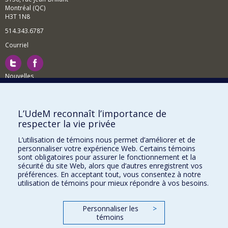
Montréal (QC)
H3T 1N8
514.343.6787
Courriel
Nouvelles
Activités
Comment soutenir le Département?
L’UdeM reconnaît l’importance de
respecter la vie privée
BESOIN D'AIDE?
L’utilisation de témoins nous permet d’améliorer et de
Plan du site
personnaliser votre expérience Web. Certains témoins
Signaler une erreur
sont obligatoires pour assurer le fonctionnement et la
sécurité du site Web, alors que d’autres enregistrent vos
Accessibilité
préférences. En acceptant tout, vous consentez à notre
utilisation de témoins pour mieux répondre à vos besoins.
FACULTÉ DES ARTS ET DES SCIENCES
Nos départements et écoles
Personnaliser les
>
témoins
Nos centres d'études