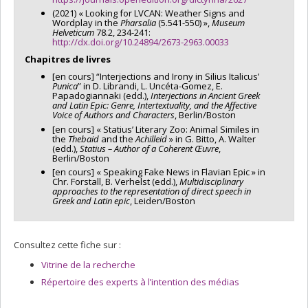
(2021) « Looking for LVCAN: Weather Signs and
Wordplay in the
Pharsalia
(5.541-550) »,
Museum
Helveticum
78.2, 234-241:
http://dx.doi.org/10.24894/2673-2963.00033
Chapitres de livres
[en cours] “Interjections and Irony in Silius Italicus’
Punica
” in D. Librandi, L. Uncéta-Gomez, E.
Papadogiannaki (edd.),
Interjections in Ancient Greek
and Latin Epic: Genre, Intertextuality, and the Affective
Voice of Authors and Characters
, Berlin/Boston
[en cours] « Statius’ Literary Zoo: Animal Similes in
the
Thebaid
and the
Achilleid
» in G. Bitto, A. Walter
(edd.),
Statius – Author of a Coherent Œuvre
,
Berlin/Boston
[en cours] « Speaking Fake News in Flavian Epic » in
Chr. Forstall, B. Verhelst (edd.),
Multidisciplinary
approaches to the representation of direct speech in
Greek and Latin epic
, Leiden/Boston
Consultez cette fiche sur :
Vitrine de la recherche
Répertoire des experts à l’intention des médias