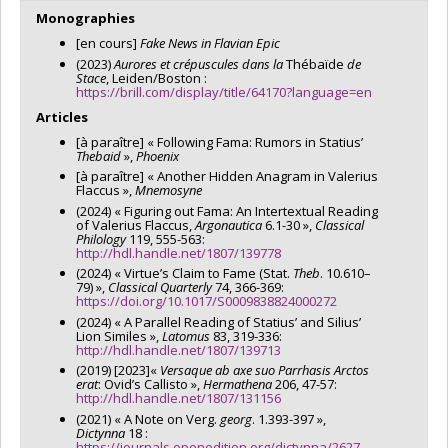
Programmes de subvention :
PV153480-Subventions de
Monographies
développement Savoir
[en cours]
Fake News in Flavian Epic
(2023)
Aurores et crépuscules
dans la
Thébaïde
de
Stace
, Leiden/Boston :
https://brill.com/display/title/64170?language=en
Articles
[à paraître] « Following Fama: Rumors in Statius’
Thebaid
»,
Phoenix
[à paraître] « Another Hidden Anagram in Valerius
Flaccus »,
Mnemosyne
(2024) « Figuring out Fama: An Intertextual Reading
of Valerius Flaccus,
Argonautica
6.1-30 »,
Classical
Philology
119, 555-563:
http://hdl.handle.net/1807/139778
(2024) « Virtue’s Claim to Fame (Stat.
Theb
. 10.610–
79) »,
Classical Quarterly
74, 366-369:
https://doi.org/10.1017/S0009838824000272
(2024) « A Parallel Reading of Statius’ and Silius’
Lion Similes »,
Latomus
83, 319-336:
http://hdl.handle.net/1807/139713
(2019) [2023]«
Versaque ab axe suo Parrhasis Arctos
erat
: Ovid’s Callisto »,
Hermathena
206, 47-57:
http://hdl.handle.net/1807/131156
(2021) « A Note on Verg.
georg
. 1.393-397 »,
Dictynna
18 :
https://journals.openedition.org/dictynna/2627