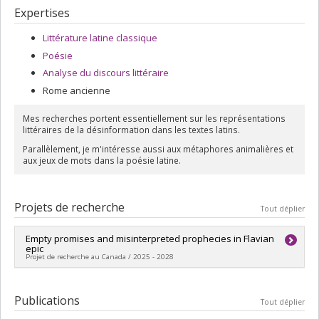
Expertises
Littérature latine classique
Poésie
Analyse du discours littéraire
Rome ancienne
Mes recherches portent essentiellement sur les représentations
littéraires de la désinformation dans les textes latins.
Parallèlement, je m'intéresse aussi aux métaphores animalières et
aux jeux de mots dans la poésie latine.
Projets de recherche
Tout déplier
Empty promises and misinterpreted prophecies in Flavian
epic
Projet de recherche au Canada / 2025 - 2028
Chercheur principal :
Mélissande Tomcik
Sources de financement :
CRSH/Conseil de recherches en
Publications
Tout déplier
sciences humaines du Canada