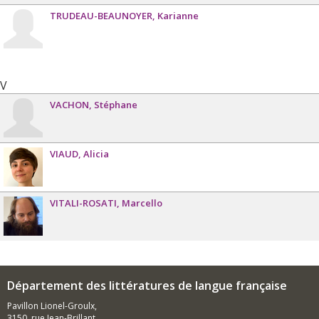
TRUDEAU-BEAUNOYER
Karianne
V
VACHON
Stéphane
VIAUD
Alicia
VITALI-ROSATI
Marcello
Département des littératures de langue française
Pavillon Lionel-Groulx,
3150, rue Jean-Brillant