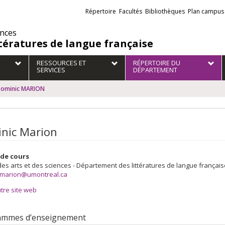
Liens
Répertoire
Facultés
Bibliothèques
Plan campus
externes
ences
ttératures de langue française
RESSOURCES ET
RÉPERTOIRE DU
SERVICES
DÉPARTEMENT
ominic MARION
nic Marion
de cours
des arts et des sciences - Département des littératures de langue français
.marion@umontreal.ca
tre site web
ammes d’enseignement