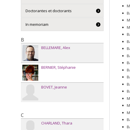
M
Doctorantes et doctorants
B
M
In memoriam
M
B
B
B
BELLEMARE
Alex
B
B
B
BERNIER
Stéphanie
B
B
B
BOVET
Jeanne
B
M
M
M
C
B
CHARLAND
Thara
B