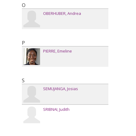
O
OBERHUBER
Andrea
P
PIERRE
Emeline
S
SEMUJANGA
Josias
SRIBNAI
Judith