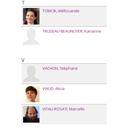
T
TOMCIK
Mélissande
TRUDEAU-BEAUNOYER
Karianne
V
VACHON
Stéphane
VIAUD
Alicia
VITALI-ROSATI
Marcello