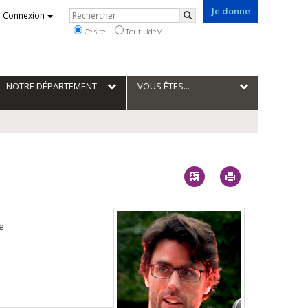
Je donne
Rechercher
Connexion
Rechercher
Ce site
Tout UdeM
NOTRE DÉPARTEMENT
VOUS ÊTES...
Vcard
Imprimer
e