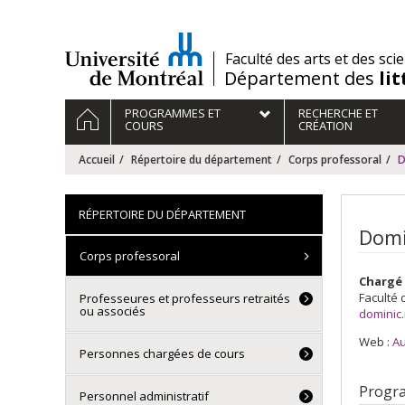
Passer
au
contenu
/
Faculté des arts et des sci
Département des
li
Navigation
ACCUEIL
PROGRAMMES ET
RECHERCHE ET
principale
COURS
CRÉATION
Accueil
Répertoire du département
Corps professoral
D
RÉPERTOIRE DU DÉPARTEMENT
Domi
Corps professoral
Chargé 
Faculté 
Professeures et professeurs retraités
ou associés
dominic
Web :
Au
Personnes chargées de cours
Progr
Personnel administratif