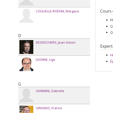
Cours
COQUELLE-ROËHM
Margaux
F
Q
Q
D
DESROCHERS
Jean-Simon
Expert
Hi
DIONNE
Ugo
É
G
GIANNINI
Gabriele
GINGRAS
Francis