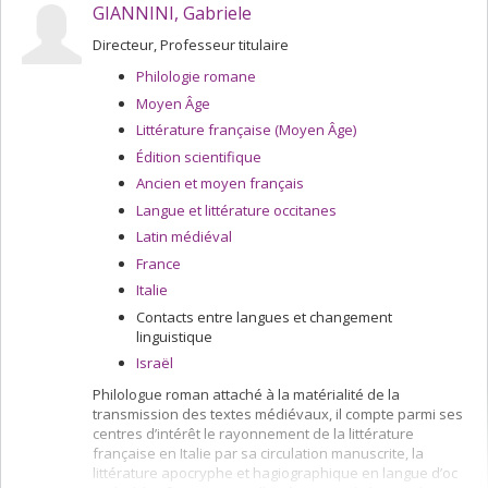
GIANNINI, Gabriele
etc.) auraient eu une influence plus importante, voir
déterminante, lors de leur mise par écrit. L'étude portera
Directeur, Professeur titulaire
sur un vaste corpus issu de cinq grandes traditions
poétiques de langue romane : l'occitane, l'italienne, la
Philologie romane
galaïco-portugaise, la catalane et la française. Ce travail
Moyen Âge
comparatif me permettra alors de mesurer l'importance
Littérature française (Moyen Âge)
des facteurs structurels, esthétiques et formels de la
poésie romane, comme nouvelle forme artistique, dans
Édition scientifique
sa diffusion au sein de l'espace médiéval roman.
Ancien et moyen français
Langue et littérature occitanes
Latin médiéval
France
Italie
Contacts entre langues et changement
linguistique
Israël
Philologue roman attaché à la matérialité de la
transmission des textes médiévaux, il compte parmi ses
centres d’intérêt le rayonnement de la littérature
française en Italie par sa circulation manuscrite, la
littérature apocryphe et hagiographique en langue d’oc