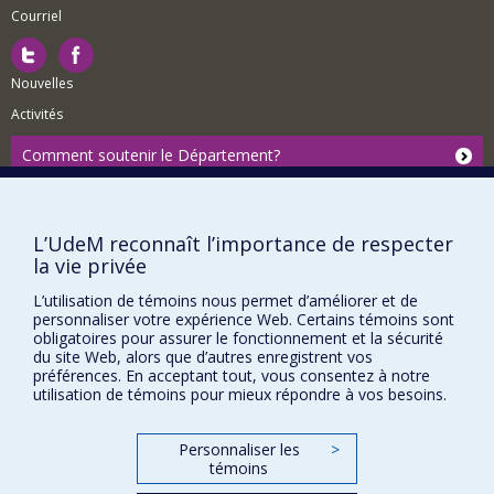
Courriel
Nouvelles
Activités
Comment soutenir le Département?
BESOIN D'AIDE?
Plan du site
L’UdeM reconnaît l’importance de respecter
Signaler une erreur
la vie privée
Accessibilité
L’utilisation de témoins nous permet d’améliorer et de
personnaliser votre expérience Web. Certains témoins sont
FACULTÉ DES ARTS ET DES SCIENCES
obligatoires pour assurer le fonctionnement et la sécurité
du site Web, alors que d’autres enregistrent vos
Nos départements et écoles
préférences. En acceptant tout, vous consentez à notre
utilisation de témoins pour mieux répondre à vos besoins.
Nos centres d'études
Nos programmes et cours
Personnaliser les
>
témoins