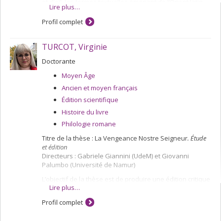
et d'oïl, les formes textuelles émanant de l’Orient latin
Lire plus…
ou y ayant cours.
Profil complet
TURCOT, Virginie
Doctorante
Moyen Âge
Ancien et moyen français
Édition scientifique
Histoire du livre
Philologie romane
Titre de la thèse : La Vengeance Nostre Seigneur
. Étude
et édition
Directeurs : Gabriele Giannini (UdeM) et Giovanni
Palumbo (Université de Namur)
L’objectif de la thèse est de produire une édition critique
Lire plus…
qui prendra en compte toutes les versions jugées
significatives de la
Vengeance Nostre Seigneur
ainsi qu’une
Profil complet
étude approfondie du texte, qui ciblera plus
précisément ses sources, sa tradition manuscrite et son