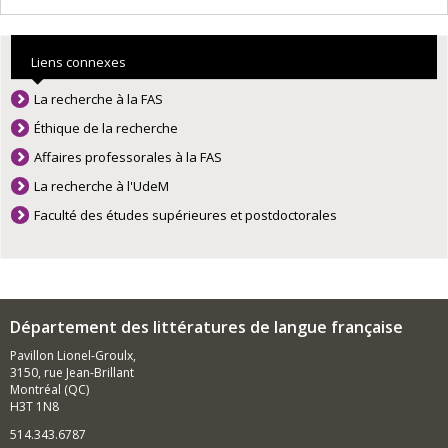
contexte de circulation en recueil.
Liens connexes
La recherche à la FAS
Éthique de la recherche
Affaires professorales à la FAS
La recherche à l'UdeM
Faculté des études supérieures et postdoctorales
Département des littératures de langue française
Pavillon Lionel-Groulx,
3150, rue Jean-Brillant
Montréal (QC)
H3T 1N8
514.343.6787