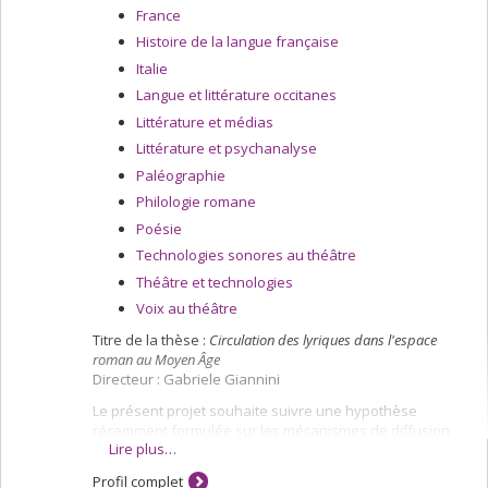
France
Histoire de la langue française
Italie
Langue et littérature occitanes
Littérature et médias
Littérature et psychanalyse
Paléographie
Philologie romane
Poésie
Technologies sonores au théâtre
Théâtre et technologies
Voix au théâtre
Titre de la thèse :
Circulation des lyriques dans l'espace
roman au Moyen Âge
Directeur : Gabriele Giannini
Le présent projet souhaite suivre une hypothèse
récemment formulée sur les mécanismes de diffusion
Lire plus…
des traditions lyriques en langue romane au Moyen Âge
central, et qui, de ce fait, remet en question un acquis
Profil complet