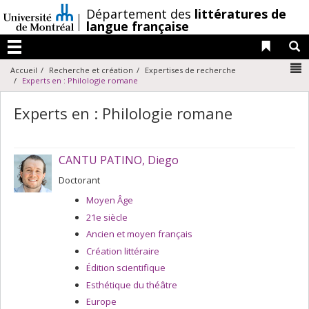
Passer
/
Département des
littératures de
au
langue française
contenu
Liens 
R
Menu
N
Accueil
Recherche et création
Expertises de recherche
Experts en : Philologie romane
Experts en : Philologie romane
CANTU PATINO, Diego
Doctorant
Moyen Âge
21e siècle
Ancien et moyen français
Création littéraire
Édition scientifique
Esthétique du théâtre
Europe