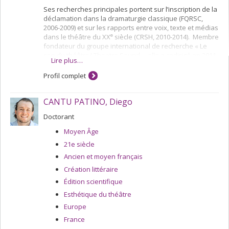
Ses recherches principales portent sur l’inscription de la
déclamation dans la dramaturgie classique (FQRSC,
2006-2009) et sur les rapports entre voix, texte et médias
e
dans le théâtre du XX
siècle (CRSH, 2010-2014). Membre
fondateur du groupe international de recherche « Le
son du théâtre/ Theatre Sound », elle a codirigé en 2011
Lire plus…
avec Marie-Madeleine Mervant-Roux et Jean-Marc
Larrue le numéro 201 « Voix Words Words Words » de la
Profil complet
revue
Théâtre/Public
, et collabore étroitement au projet
« ECHO [Ecrire l’Histoire de l’Oral] – L’émergence d’une
CANTU PATINO, Diego
oralité et d’une auralité modernes : mouvements du
phonique dans l’image scénique (1950-2000) » (ANR,
Doctorant
2014-2017). Elle est aussi codirectrice de
L’Annuaire
théâtral,
revue québécoise d’études théâtrales
Moyen Âge
subventionnée par le CRSH et actuellement basée à
21e siècle
l’Université de Montréal.
Ancien et moyen français
Création littéraire
Édition scientifique
Esthétique du théâtre
Europe
France