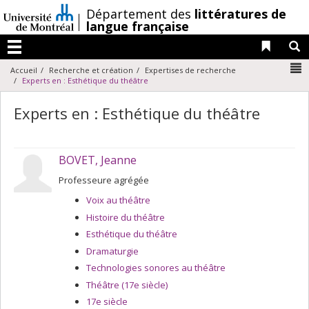
Passer
/
Département des
littératures de
au
langue française
contenu
Liens 
R
Menu
N
Accueil
Recherche et création
Expertises de recherche
Experts en : Esthétique du théâtre
Experts en : Esthétique du théâtre
BOVET, Jeanne
Professeure agrégée
Voix au théâtre
Histoire du théâtre
Esthétique du théâtre
Dramaturgie
Technologies sonores au théâtre
Théâtre (17e siècle)
17e siècle