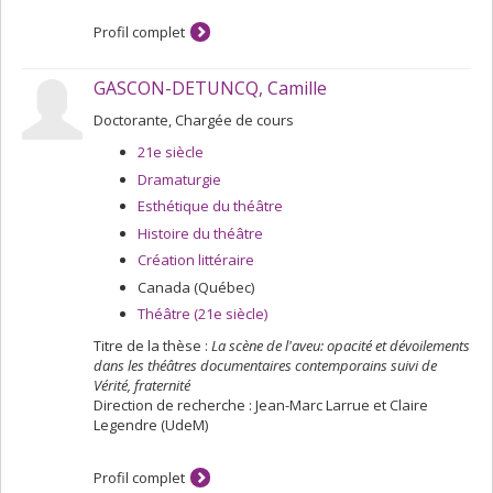
sur un vaste corpus issu de cinq grandes traditions
Profil complet
poétiques de langue romane : l'occitane, l'italienne, la
galaïco-portugaise, la catalane et la française. Ce travail
comparatif me permettra alors de mesurer l'importance
GASCON-DETUNCQ, Camille
des facteurs structurels, esthétiques et formels de la
poésie romane, comme nouvelle forme artistique, dans
Doctorante, Chargée de cours
sa diffusion au sein de l'espace médiéval roman.
21e siècle
Dramaturgie
Esthétique du théâtre
Histoire du théâtre
Création littéraire
Canada (Québec)
Théâtre (21e siècle)
Titre de la thèse :
La scène de l'aveu: opacité et dévoilements
dans les théâtres documentaires contemporains suivi de
Vérité, fraternité
Direction de recherche : Jean-Marc Larrue et Claire
Legendre (UdeM)
Profil complet