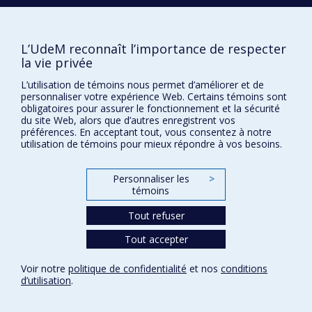
Plan du site
Signaler une erreur
L’UdeM reconnaît l’importance de respecter
Accessibilité
la vie privée
FACULTÉ DES ARTS ET DES SCIENCES
L’utilisation de témoins nous permet d’améliorer et de
personnaliser votre expérience Web. Certains témoins sont
Nos départements et écoles
obligatoires pour assurer le fonctionnement et la sécurité
du site Web, alors que d’autres enregistrent vos
Nos centres d'études
préférences. En acceptant tout, vous consentez à notre
Nos programmes et cours
utilisation de témoins pour mieux répondre à vos besoins.
Personnaliser les
>
Confidentialité
témoins
Conditions d’utilisation
Tout refuser
Paramètres des témoins
Université de
Tout accepter
Montréal
Voir notre
politique de confidentialité
et nos
conditions
d’utilisation
.