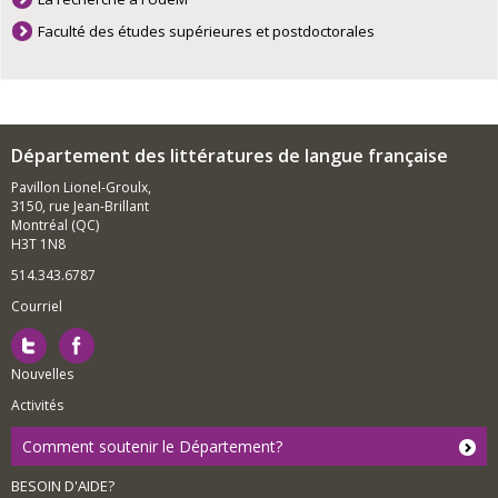
rôle que le texte. L’hypothèse que je défends est que
Faculté des études supérieures et postdoctorales
l’esthétique de Carbone 14 se trouverait dans cet
espace où les langages se côtoient, se superposent et
se prolongent, créant un nouveau langage au prisme de
plusieurs médias – principalement la danse, le mime et
le théâtre, mais également la poésie, la musique et le
cinéma.
Département des littératures de langue française
Pavillon Lionel-Groulx,
3150, rue Jean-Brillant
Montréal (QC)
H3T 1N8
514.343.6787
Courriel
Nouvelles
Activités
Comment soutenir le Département?
BESOIN D'AIDE?