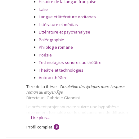
Histoire de la langue française
Italie
Langue et littérature occitanes
Littérature et médias
Littérature et psychanalyse
Paléographie
Philologie romane
Poésie
Technologies sonores au théâtre
Théâtre et technologies
Voix au théâtre
Titre de la thèse :
Circulation des lyriques dans l'espace
roman au Moyen Âge
Directeur : Gabriele Giannini
Le présent projet souhaite suivre une hypothèse
récemment formulée sur les mécanismes de diffusion
Lire plus…
des traditions lyriques en langue romane au Moyen Âge
central, et qui, de ce fait, remet en question un acquis
Profil complet
scientifique de longue date. En effet, depuis le XIXe
siècle la recherche considère que la diffusion de cette