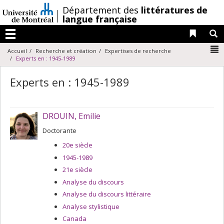
Passer
/
Département des
littératures de
au
langue française
contenu
Liens 
R
Menu
N
Accueil
Recherche et création
Expertises de recherche
Experts en : 1945-1989
Experts en : 1945-1989
DROUIN, Emilie
Doctorante
20e siècle
1945-1989
21e siècle
Analyse du discours
Analyse du discours littéraire
Analyse stylistique
Canada