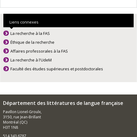
Liens connexes
La recherche à la FAS
Éthique de la recherche
Affaires professorales à la FAS
La recherche à l'UdeM
Faculté des études supérieures et postdoctorales
Département des littératures de langue française
Pavillon Lionel-Groulx,
3150, rue Jean-Brillant
Montréal (QC)
H3T 1N8
514.343.6787