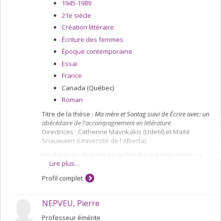
1945-1989
21e siècle
Création littéraire
Écriture des femmes
Époque contemporaine
Essai
France
Canada (Québec)
Roman
Titre de la thèse :
Ma mère et Sontag suivi de Écrire avec: un
abécédaire de l'accompagnement en littérature
Directrices : Catherine Mavrikakis (UdeM) et Maïté
Snauwaert (Université de l'Alberta)
Ma thèse de doctorat en recherche-création porte sur
Lire plus…
les notions d’accompagnement et de soin en littérature.
Le volet création consiste en une autothéorie à la fois
Profil complet
intime et analytique sur la vie de ma mère et la vie et
l’œuvre de Susan Sontag. Cette forme, entre l'essai et la
fiction, me permet de réfléchir aux notions de maladie,
NEPVEU, Pierre
de soin, de souffrance physique, de mémoire et de
transmission filiale. Dans le volet étude (ou essai)
Professeur émérite