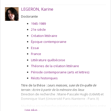
(AnQ) à Montréal. Je propose ainsi une relecture de
l'ensemble de son oeuvre à l'aide d'outils critique
LEGERON, Karine
récents tels que la question du genre (gender) ou la
génétique littéraire, que j'articule dans mon analyse afin
Doctorante
d'interroger l'émergence d'un sujet "féminin" écrivant
1945-1989
dans la création.
21e siècle
Création littéraire
Époque contemporaine
Essai
France
Littérature québécoise
Théories de la création littéraire
Période contemporaine (arts et lettres)
Récits historiques
Titre de la thèse :
Leurs maisons, suivi de En-quête de
terrain : écrire à partir de la mémoire des lieux
Direction de recherche : Marie-Pascale Huglo (UdeM) et
Dominique Viart (Université Paris-Nanterre - Paris X)
Ma thèse en recherche-création porte sur les liens entre
Lire plus…
littérature, mémoire et lieux, et vise à identifier certaines