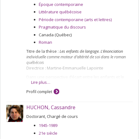
Époque contemporaine
Littérature québécoise
Période contemporaine (arts et lettres)
Pragmatique du discours
Canada (Québec)
Roman
Titre de la thèse :
Les enfants de langage. L’énonciation
individuelle comme moteur d’altérité de soi dans le roman
québécois
Directrice : Martine-Emmanuelle Lapointe
Dans une perspective d’écart entre les enfants et le
Lire plus…
monde des adultes, je souhaite observer, dans un
corpus de romans québécois réunissant enfance et
Profil complet
énonciation singulière, le lien entre l’identité et la
pratique langagière afin de montrer en quoi le langage
est un moteur de l’identité autre de ces narrateurs et
HUCHON, Cassandre
personnages. Pour ce faire, je m’intéresse d’une part à
la notion d’altérité, et plus particulièrement celle
Doctorant, Chargé de cours
réfléchie par Paul Ricoeur dans Soi-même comme un
1945-1989
autre. S’inscrivant dans le prolongement de sa théorie
sur l’identité narrative, cet ouvrage s’attache à la
21e siècle
question du soi et à son positionnement entre les pôles