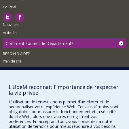
Courriel
Nouvelles
Activités
Comment soutenir le Département?
BESOIN D'AIDE?
Plan du site
Signaler une erreur
Accessibilité
L’UdeM reconnaît l’importance de respecter
FACULTÉ DES ARTS ET DES SCIENCES
la vie privée
Nos départements et écoles
L’utilisation de témoins nous permet d’améliorer et de
Nos centres d'études
personnaliser votre expérience Web. Certains témoins sont
obligatoires pour assurer le fonctionnement et la sécurité
Nos programmes et cours
du site Web, alors que d’autres enregistrent vos
préférences. En acceptant tout, vous consentez à notre
utilisation de témoins pour mieux répondre à vos besoins.