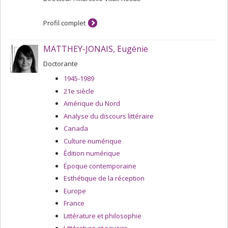
ma recherche est que les lieux constituent un carrefour
des mémoires, c’est-à-dire un point de rencontre au sein
Profil complet
duquel plusieurs mémoires ou traces mémorielles
entrent en interaction et s’enchevêtrent. Ainsi, les lieux
sont porteurs d’une mémoire plurielle qui interagit avec
MATTHEY-JONAIS, Eugénie
la mémoire préalable de l’auteur pour nourrir l’écriture.
L’objectif de ma thèse est d’étudier comment cette
Doctorante
mémoire composite se construit et comment elle s’écrit.
1945-1989
21e siècle
Amérique du Nord
Analyse du discours littéraire
Canada
Culture numérique
Édition numérique
Époque contemporaine
Esthétique de la réception
Europe
France
Littérature et philosophie