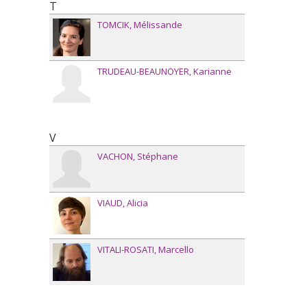
T
TOMCIK
Mélissande
TRUDEAU-BEAUNOYER
Karianne
V
VACHON
Stéphane
VIAUD
Alicia
VITALI-ROSATI
Marcello