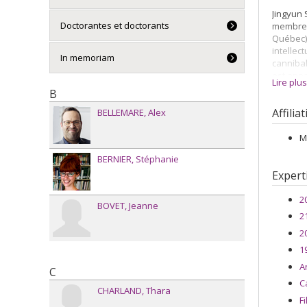
Jingyun 
Doctorantes et doctorants
membre é
Québec).
intellec
In memoriam
canniba
est app
Lire plu
(Conseil
B
dans la 
Affilia
BELLEMARE
Alex
M
BERNIER
Stéphanie
Expert
2
BOVET
Jeanne
2
2
1
A
C
C
CHARLAND
Thara
Fi