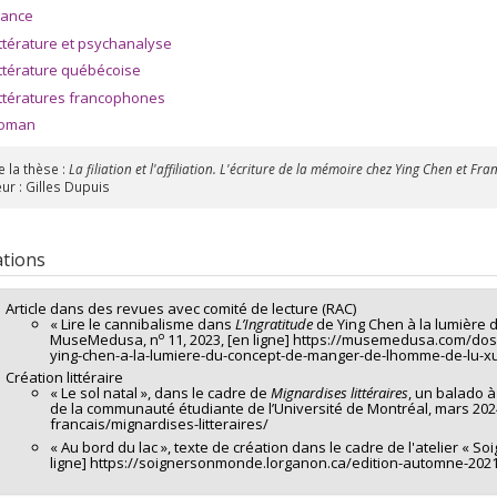
rance
ittérature et psychanalyse
ittérature québécoise
ittératures francophones
oman
e la thèse :
La filiation et l'affiliation. L'écriture de la mémoire chez Ying Chen et Fr
ur : Gilles Dupuis
ations
Article dans des revues avec comité de lecture (RAC)
« Lire le cannibalisme dans
L’Ingratitude
de Ying Chen à la lumière 
o
MuseMedusa, n
11, 2023, [en ligne] https://musemedusa.com/doss
ying-chen-a-la-lumiere-du-concept-de-manger-de-lhomme-de-lu-x
Création littéraire
« Le sol natal », dans le cadre de
Mignardises littéraires
, un balado à
de la communauté étudiante de l’Université de Montréal, mars 2024,
francais/mignardises-litteraires/
« Au bord du lac », texte de création dans le cadre de l'atelier « S
ligne] https://soignersonmonde.lorganon.ca/edition-automne-202