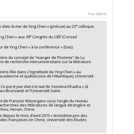
Tout déplier
e
 dans la mer
de Ying Chen » (prévue) au 23
colloque
e
ing Chen » aux 38
Congrès du CIÉF (Conseil
ur
de Ying Chen » à la conférence « (Das)
mière du concept de “manger de l’homme” de Lu
de recherche interuniversitaire sur la littérature
 mère-fille dans
L’Ingratitude
de Ying Chen » au
acadienne et québécoise de l’Atlantique), Université
e
Ce que le jour doit à la nuit
de Yasmina Khadra » (à
u-Brunswick et l’Université Saint-
re
de François Weyergans sous l’angle du niveau
 recherches des littératures de langue étrangère et
zhou, Henan, Chine.
s depuis le mois d’avril 2015 » (troisième prix des
des françaises en Chine, Université des Études