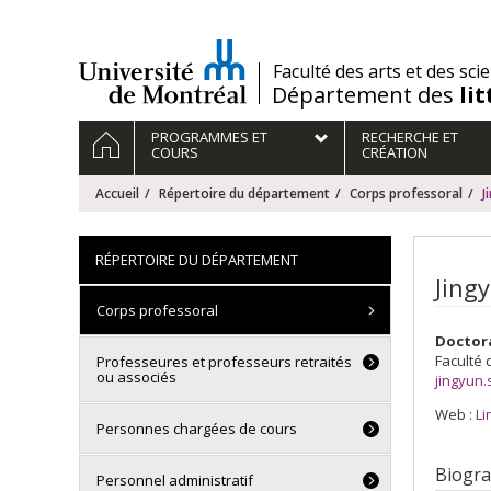
Passer
au
contenu
/
Faculté des arts et des sci
Département des
li
Navigation
ACCUEIL
PROGRAMMES ET
RECHERCHE ET
principale
COURS
CRÉATION
Accueil
Répertoire du département
Corps professoral
J
RÉPERTOIRE DU DÉPARTEMENT
Jing
Corps professoral
Doctor
Faculté 
Professeures et professeurs retraités
ou associés
jingyun
Web :
Li
Personnes chargées de cours
Biogra
Personnel administratif