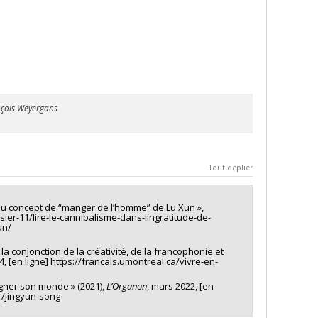
ançois Weyergans
Tout déplier
du concept de “manger de l’homme” de Lu Xun »,
ier-11/lire-le-cannibalisme-dans-lingratitude-de-
un/
 la conjonction de la créativité, de la francophonie et
 [en ligne] https://francais.umontreal.ca/vivre-en-
oigner son monde » (2021),
L’Organon
, mars 2022, [en
1/jingyun-song