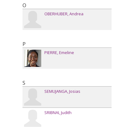
O
OBERHUBER
Andrea
P
PIERRE
Emeline
S
SEMUJANGA
Josias
SRIBNAI
Judith