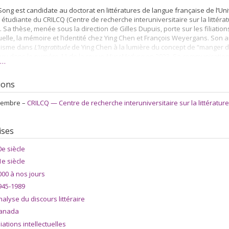
Song est candidate au doctorat en littératures de langue française de l’Un
tudiante du CRILCQ (Centre de recherche interuniversitaire sur la littératu
 Sa thèse, menée sous la direction de Gilles Dupuis, porte sur les filiations
tuelle, la mémoire et l’identité chez Ying Chen et François Weyergans. Son arti
lisme dans
L’Ingratitude
de Ying Chen à la lumière du concept de “manger d
aru dans le numéro 11 de la revue
MuseMedusa
en 2023. Sa communication
s…
 International d’Études Francophones) en 2024 s’intitule « La recherche d’u
mer
de Ying Chen ».
tions
embre –
CRILCQ — Centre de recherche interuniversitaire sur la littératur
ises
0e siècle
1e siècle
000 à nos jours
945-1989
nalyse du discours littéraire
anada
liations intellectuelles