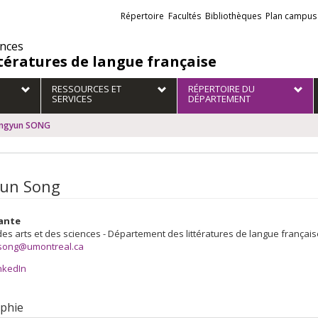
Liens
Répertoire
Facultés
Bibliothèques
Plan campus
externes
ences
ttératures de langue française
RESSOURCES ET
RÉPERTOIRE DU
SERVICES
DÉPARTEMENT
ingyun SONG
yun Song
ante
des arts et des sciences - Département des littératures de langue français
.song@umontreal.ca
nkedIn
phie