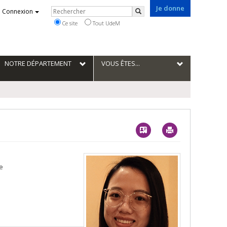
Je donne
Rechercher
Connexion
Rechercher
Ce site
Tout UdeM
NOTRE DÉPARTEMENT
VOUS ÊTES...
Vcard
Imprimer
e