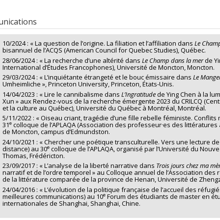
nications
10/2024 : « La question de l’origine. La filiation et l’affiliation dans
Le Champ
bisannuel de l’ACQS (American Council for Quebec Studies), Québec.
28/06/2024 : « La recherche d’une altérité dans
Le Champ dans la mer
de Y
International d’Études Francophones), Université de Moncton, Moncton.
29/03/2024 : « L’inquiétante étrangeté et le bouc émissaire dans
Le Mange
Umheimliche », Princeton University, Princeton, États-Unis.
14/04/2023 : « Lire le cannibalisme dans
L’Ingratitude
de Ying Chen à la lu
Xun » aux Rendez-vous de la recherche émergente 2023 du CRILCQ (Centre 
et la culture au Québec), Université du Québec à Montréal, Montréal.
5/11/2022 : « Oiseau criant, tragédie d’une fille rebelle féministe. Conflits
e
31
colloque de l’APLAQA (Association des professeur·es des littératures 
de Moncton, campus d’Edmundston.
24/10/2021 : « Chercher une poétique transculturelle. Vers une lecture d
e
distance) au 30
colloque de l’APLAQA, organisé par l’Université du Nouvea
Thomas, Frédéricton.
23/09/2017 : « L’analyse de la liberté narrative dans
Trois jours chez ma mè
narratif et de l’ordre temporel » au Colloque annuel de l’Association des
de la littérature comparée de la province de Henan, Université de Zheng
24/04/2016 : « L’évolution de la politique française de l’accueil des réfugié
e
meilleures communications) au 10
Forum des étudiants de master en étu
internationales de Shanghai, Shanghai, Chine.