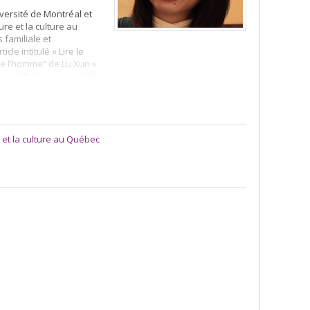
iversité de Montréal et
re et la culture au
 familiale et
cle intitulé « Lire le
e l’homme” de Lu Xun »
e
 au 38
Congrès du CIÉF
ne altérité dans
Le Champ
e et la culture au Québec