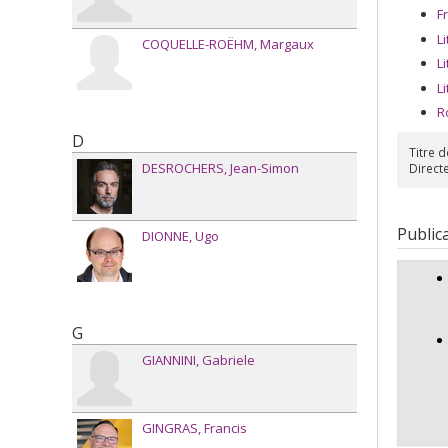
F
L
COQUELLE-ROËHM
Margaux
L
L
R
D
Titre d
DESROCHERS
Jean-Simon
Directe
Public
DIONNE
Ugo
G
GIANNINI
Gabriele
GINGRAS
Francis