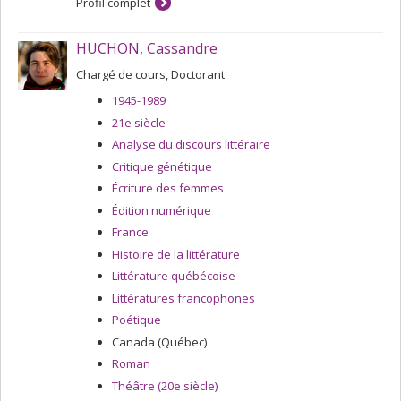
Profil complet
moyens littéraires utilisés pour l’invoquer.
HUCHON, Cassandre
Chargé de cours, Doctorant
1945-1989
21e siècle
Analyse du discours littéraire
Critique génétique
Écriture des femmes
Édition numérique
France
Histoire de la littérature
Littérature québécoise
Littératures francophones
Poétique
Canada (Québec)
Roman
Théâtre (20e siècle)