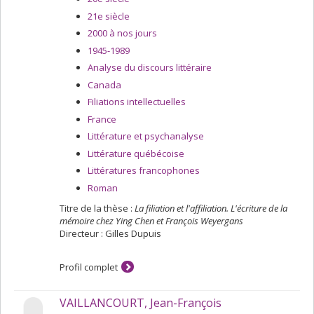
contre le peuple : l'imaginaire social du peuple dans les
21e siècle
littératures francophones
.
2000 à nos jours
1945-1989
Analyse du discours littéraire
Canada
Filiations intellectuelles
France
Littérature et psychanalyse
Littérature québécoise
Littératures francophones
Roman
Titre de la thèse :
La filiation et l'affiliation. L'écriture de la
mémoire chez Ying Chen et François Weyergans
Directeur : Gilles Dupuis
Profil complet
VAILLANCOURT, Jean-François