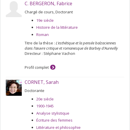
2005 et 2008). Il a dirigé divers ouvrages collectifs :
D’une
C. BERGERON, Fabrice
écriture à l’autre. Les femmes et la traduction sous l’Ancien
Chargé de cours, Doctorant
Régime
(Presses de l’Université d’Ottawa, 2004) ;
Hélisenne
de Crenne. L’écriture et ses doubles
(en collaboration avec
19e siècle
Diane Desrosiers-Bonin, Honoré Champion, 2004). Parmi
Histoire de la littérature
ses articles récents, on compte « Voix et présences de
femmes : la relecture de l’histoire par Andrée Chedid »
Roman
(
Études françaises
, vol. 40, 2004) et « Les femmes dans le
Titre de la thèse :
L’esthétique et la pensée balzaciennes
labyrinthe du savoir : à la recherche du fil d’Ariane »,
dans l’œuvre critique et romanesque de Barbey d’Aurevilly
dans
Dix ans de recherche sur les femmes écrivains de
Directeur : Stéphane Vachon
l’Ancien Régime
(2008).
Profil complet
CORNET, Sarah
Doctorante
20e siècle
1900-1945
Analyse stylistique
Écriture des femmes
Littérature et philosophie