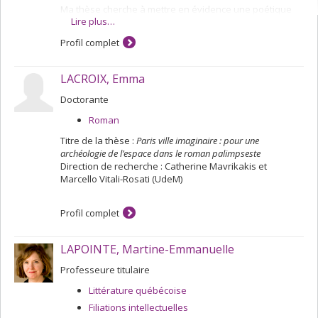
Ma thèse cherche à mettre en évidence une poétique
Lire plus…
ème
de la faute dans la première moitié du XX
siècle. À
partir du corpus allant de Mauriac et Bernanos jusqu'à
Profil complet
Le Clézio en passant par Gide, Jouhandeau, Yourcenar,
Camus, Sagan, Genet ou encore Robbe-Grillet, je
souhaiterais montrer qu'un discours théologique de la
LACROIX, Emma
faute qui se constitue comme connaissance sur
l'homme est susceptible de produire une structure et
Doctorante
une création esthétique au sein du roman.
Roman
Titre de la thèse :
Paris ville imaginaire : pour une
archéologie de l’espace dans le roman palimpseste
Direction de recherche : Catherine Mavrikakis et
Marcello Vitali-Rosati (UdeM)
Profil complet
LAPOINTE, Martine-Emmanuelle
Professeure titulaire
Littérature québécoise
Filiations intellectuelles