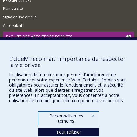
BESOIN D'AIDE?
Plan du site
Signaler une erreur
Accessibilité
FACULTÉ DES ARTS ET DES SCIENCES
Nos départements et écoles
Nos centres d'études
L’UdeM reconnaît l’importance de respecter
la vie privée
Nos programmes et cours
L’utilisation de témoins nous permet d’améliorer et de
personnaliser votre expérience Web. Certains témoins sont
obligatoires pour assurer le fonctionnement et la sécurité
Confidentialité
du site Web, alors que d’autres enregistrent vos
Conditions d’utilisation
préférences. En acceptant tout, vous consentez à notre
Paramètres des témoins
utilisation de témoins pour mieux répondre à vos besoins.
Université de
Montréal
Personnaliser les
>
témoins
Tout refuser