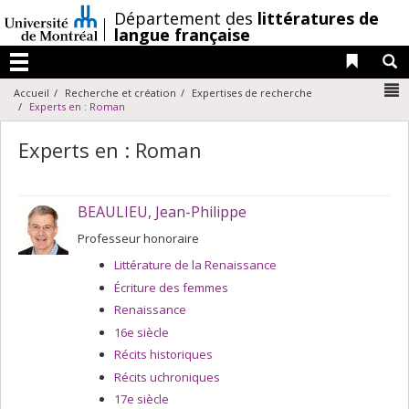
Passer
/
Département des
littératures de
au
langue française
contenu
Liens 
R
Menu
N
Accueil
Recherche et création
Expertises de recherche
Experts en : Roman
Experts en : Roman
BEAULIEU, Jean-Philippe
Professeur honoraire
Littérature de la Renaissance
Écriture des femmes
Renaissance
16e siècle
Récits historiques
Récits uchroniques
17e siècle