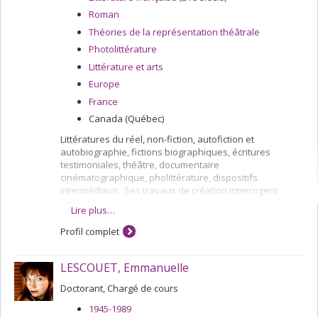
Roman
Théories de la représentation théâtrale
Photolittérature
Littérature et arts
Europe
France
Canada (Québec)
Littératures du réel, non-fiction, autofiction et
autobiographie, fictions biographiques, écritures
testimoniales, théâtre, documentaire
cinématographique, pholittérature, dispositifs
intermédiaux. Ses travaux de création interrogent
l'inscription du réel dans le récit individuel et collectif au
Lire plus…
croisement des disciplines. (Le nénuphar et
l'araignée, 2015 ; Bermudes (nord) film documentaire,
Profil complet
2018), Nullipares, collectif, 2020, Bermudes, roman, 2020,
Ce désir me point, essai, 2024, Translations, balado,
LESCOUET, Emmanuelle
2025.
Doctorant, Chargé de cours
1945-1989