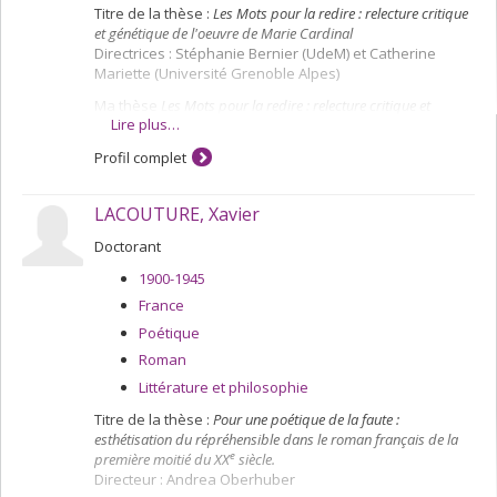
Titre de la thèse :
Les Mots pour la redire : relecture critique
et génétique de l'oeuvre de Marie Cardinal
Directrices : Stéphanie Bernier (UdeM) et Catherine
Mariette (Université Grenoble Alpes)
Ma thèse
Les Mots pour la redire : relecture critique et
Lire plus…
génétique de l'oeuvre de Marie Cardinal
interroge la
poétique cardinalienne à partir de documents inédits
Profil complet
d'archive conservés aux Archives nationales du Québec
(AnQ) à Montréal. Je propose ainsi une relecture de
l'ensemble de son oeuvre à l'aide d'outils critique
LACOUTURE, Xavier
récents tels que la question du genre (gender) ou la
génétique littéraire, que j'articule dans mon analyse afin
Doctorant
d'interroger l'émergence d'un sujet "féminin" écrivant
1900-1945
dans la création.
France
Poétique
Roman
Littérature et philosophie
Titre de la thèse :
Pour une poétique de la faute :
esthétisation du répréhensible dans le roman français de la
e
première moitié du XX
siècle.
Directeur : Andrea Oberhuber