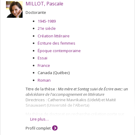
MILLOT, Pascale
Doctorante
1945-1989
21e siècle
Création littéraire
Écriture des femmes
Époque contemporaine
Essai
France
Canada (Québec)
Roman
Titre de la thèse :
Ma mère et Sontag suivi de Écrire avec: un
abécédaire de l'accompagnement en littérature
Directrices : Catherine Mavrikakis (UdeM) et Maïté
Snauwaert (Université de l'Alberta)
Ma thèse de doctorat en recherche-création porte sur
Lire plus…
les notions d’accompagnement et de soin en littérature.
Le volet création consiste en une autothéorie à la fois
Profil complet
intime et analytique sur la vie de ma mère et la vie et