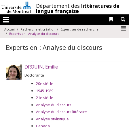
Passer
/
Département des
littératures de
au
langue française
contenu
Liens 
R
Menu
N
Accueil
Recherche et création
Expertises de recherche
Experts en : Analyse du discours
Experts en : Analyse du discours
DROUIN, Emilie
Doctorante
20e siècle
1945-1989
21e siècle
Analyse du discours
Analyse du discours littéraire
Analyse stylistique
Canada