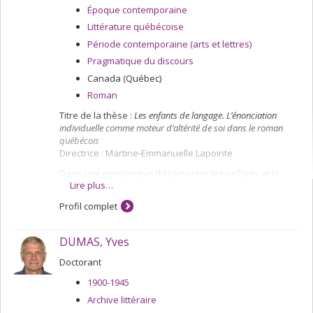
Époque contemporaine
Littérature québécoise
Période contemporaine (arts et lettres)
Pragmatique du discours
Canada (Québec)
Roman
Titre de la thèse :
Les enfants de langage. L’énonciation
individuelle comme moteur d’altérité de soi dans le roman
québécois
Directrice : Martine-Emmanuelle Lapointe
Dans une perspective d’écart entre les enfants et le
Lire plus…
monde des adultes, je souhaite observer, dans un
corpus de romans québécois réunissant enfance et
Profil complet
énonciation singulière, le lien entre l’identité et la
pratique langagière afin de montrer en quoi le langage
est un moteur de l’identité autre de ces narrateurs et
DUMAS, Yves
personnages. Pour ce faire, je m’intéresse d’une part à
la notion d’altérité, et plus particulièrement celle
Doctorant
réfléchie par Paul Ricoeur dans Soi-même comme un
1900-1945
autre. S’inscrivant dans le prolongement de sa théorie
sur l’identité narrative, cet ouvrage s’attache à la
Archive littéraire
question du soi et à son positionnement entre les pôles