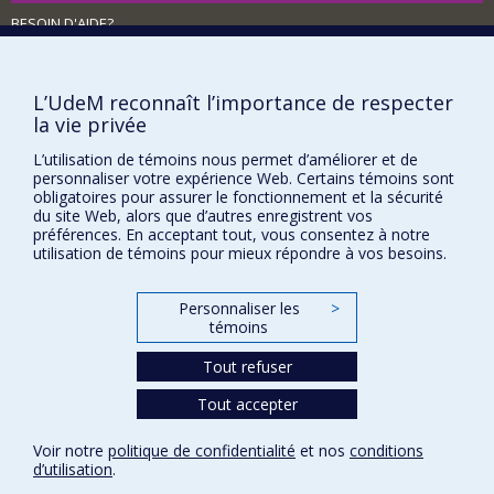
BESOIN D'AIDE?
Plan du site
Signaler une erreur
L’UdeM reconnaît l’importance de respecter
Accessibilité
la vie privée
FACULTÉ DES ARTS ET DES SCIENCES
L’utilisation de témoins nous permet d’améliorer et de
personnaliser votre expérience Web. Certains témoins sont
Nos départements et écoles
obligatoires pour assurer le fonctionnement et la sécurité
du site Web, alors que d’autres enregistrent vos
Nos centres d'études
préférences. En acceptant tout, vous consentez à notre
utilisation de témoins pour mieux répondre à vos besoins.
Nos programmes et cours
Personnaliser les
>
témoins
Confidentialité
Conditions d’utilisation
Tout refuser
Paramètres des témoins
Université de
Tout accepter
Montréal
Voir notre
politique de confidentialité
et nos
conditions
d’utilisation
.