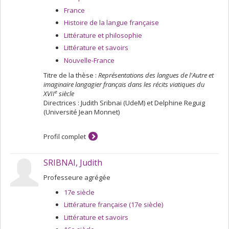
témoignent de leur participation active à un
France
renouvellement des manières de faire et de
Histoire de la langue française
communiquer le savoir. Ma thèse se consacre ainsi à
Littérature et philosophie
l’étude de leur geste épistolaire comme pratique
savante et à la mise en place de scénographies du
Littérature et savoirs
corps leur permettant de traiter de différents types de
Nouvelle-France
savoirs et de s’écrire en tant que figures savantes.
Titre de la thèse :
Représentations des langues de l'Autre et
imaginaire langagier français dans les récits viatiques du
e
XVII
siècle
Directrices : Judith Sribnai (UdeM) et Delphine Reguig
(Université Jean Monnet)
Profil complet
SRIBNAI, Judith
Professeure agrégée
17e siècle
Littérature française (17e siècle)
Littérature et savoirs