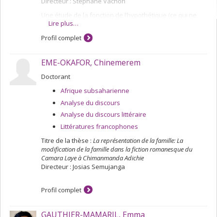
Directeur : Stéphane Vachon
Une étude de la fonction de l’hypothétique (ce qui ne
Lire plus…
peut être proposé que comme une hypothèse) dans les
romans de Georges Simenon et de la variété des
Profil complet
moyens littéraires utilisés pour l’invoquer.
EME-OKAFOR, Chinemerem
Doctorant
Afrique subsaharienne
Analyse du discours
Analyse du discours littéraire
Littératures francophones
Titre de la thèse :
La représentation de la famille: La
modification de la famille dans la fiction romanesque du
Camara Laye à Chimanmanda Adichie
Directeur : Josias Semujanga
Profil complet
GAUTHIER-MAMARIL, Emma