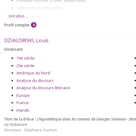
Poétique (rythme, oralité, temporalité)
Littérature et philosophie
Le chevalier de Méré (mémoire de maîtrise).
Lire plus…
Le théâtre actuel en Espagne (Madrid, 1952).
Profil complet
Fénelon (thèse). Mme Guyon.
Méthodologie de la stylistique (2e thèse).
DZIALOWSKI, Louis
Apollinaire.
Doctorant
Claudel.
19e siècle
Montherlant.
20e siècle
L'écriture surréaliste.
Amérique du Nord
Henri Michaux.
Analyse du discours
Les profils d'apprentissage et leurs indices statistiques selon l
Analyse du discours littéraire
Les genres littéraires.
Europe
Les raisons des fautes de langue, et notamment les interférence
France
L'autoguidage informatisé
Irlande
La terminologie grammaticale
Titre de la thèse :
L’hypothétique dans les romans de Georges Simenon - (Notes
Les
taxinomies
.
de l’arbitraire
Directeur : Stéphane Vachon