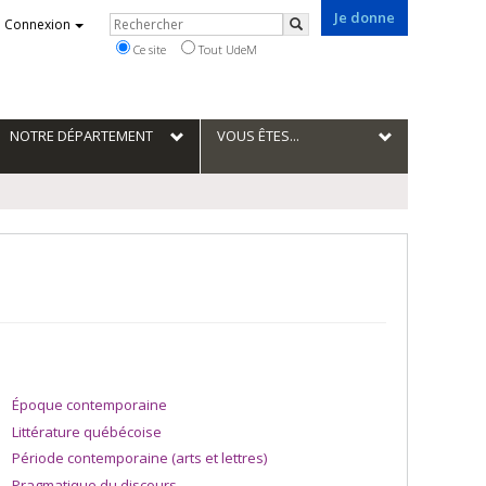
Je donne
Rechercher
Connexion
Rechercher
Ce site
Tout UdeM
NOTRE DÉPARTEMENT
VOUS ÊTES...
Époque contemporaine
Littérature québécoise
Période contemporaine (arts et lettres)
Pragmatique du discours