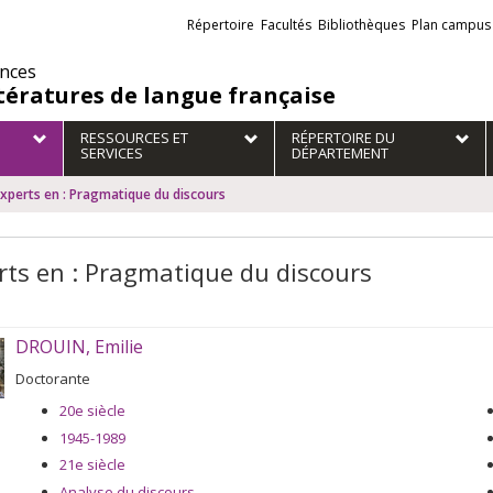
Liens
Répertoire
Facultés
Bibliothèques
Plan campus
externes
ences
ttératures de langue française
RESSOURCES ET
RÉPERTOIRE DU
SERVICES
DÉPARTEMENT
xperts en : Pragmatique du discours
rts en : Pragmatique du discours
DROUIN, Emilie
Doctorante
20e siècle
1945-1989
21e siècle
Analyse du discours