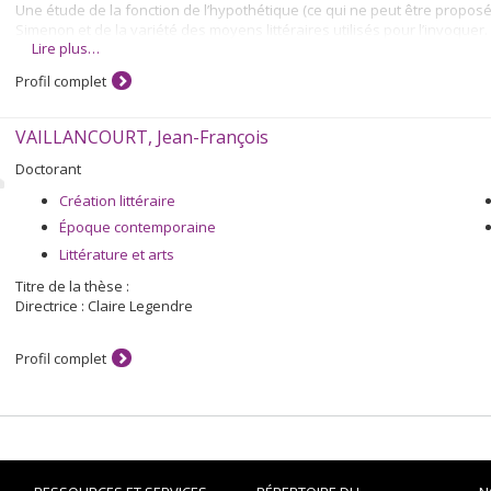
Une étude de la fonction de l’hypothétique (ce qui ne peut être pro
Simenon et de la variété des moyens littéraires utilisés pour l’invoquer.
Lire plus…
Profil complet
VAILLANCOURT, Jean-François
Doctorant
Création littéraire
Époque contemporaine
Littérature et arts
Titre de la thèse :
Directrice : Claire Legendre
Profil complet