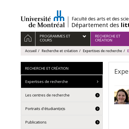
Passer
au
contenu
/
Faculté des arts et des sci
Département des
li
Navigation
ACCUEIL
PROGRAMMES ET
RECHERCHE ET
principale
COURS
CRÉATION
Accueil
Recherche et création
Expertises de recherche
E
RECHERCHE ET CRÉATION
Expe
Expertises de recherche
Les centres de recherche
Portraits d'étudiant(e)s
Publications