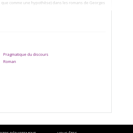
posé que comme une hypothèse) dans les romans de Georges
Pragmatique du discours
Roman