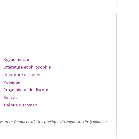
Royaume-Uni
Littérature et philosophie
Littérature et savoirs
Poétique
es réponses à des questions à choix multiple (QCM).
Pragmatique du discours
Roman
s avec les langues locales en Afrique
Théorie du roman
 pour l’ébauche d’) Une poétique du vague, de l’insignifiant et