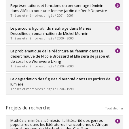
Diplômé(e) :
Bisson, Louis
Représentations et fonctions du personnage féminin
Cycle :
Maîtrise
dans Alléluia pour une femme-jardin de René Depestre
Diplôme obtenu :
M.A.
Thèses et mémoires dirigés / 2001 - 2001
Lien vers le document dans Papyrus
Diplômé(e) :
Ste-Marie, Isabelle
Le parcours figuratif du naufrage dans Manès
Cycle :
Maîtrise
Descollines, roman haïtien de Michel Monnin
Diplôme obtenu :
M.A.
Thèses et mémoires dirigés / 2000 - 2000
Lien vers le document dans Papyrus
Diplômé(e) :
Caye, Sylvie
La problématique de la réécriture au féminin dans Le
Cycle :
Maîtrise
désert mauve de Nicole Brossard et Elle sera de jaspe et
Diplôme obtenu :
M. Sc.
de corail de Werewere Liking
Lien vers le document dans Papyrus
Thèses et mémoires dirigés / 2000 - 2000
Diplômé(e) :
El Nossery, Nevine
La dégradation des figures d'autorité dans Les Jardins de
Cycle :
Doctorat
lumière
Diplôme obtenu :
Ph. D.
Thèses et mémoires dirigés / 1998 - 1998
Lien vers le document dans Papyrus
Diplômé(e) :
Choaï, Nahid
Cycle :
Maîtrise
Projets de recherche
Tout déplier
Diplôme obtenu :
M.A.
Lien vers le document dans Papyrus
Mathésis, mimésis, sémiosis : la littérarité des genres
populaires dans les littératures francophones d'Afrique
subsaharienne, du Maghreb et des Caraïbes