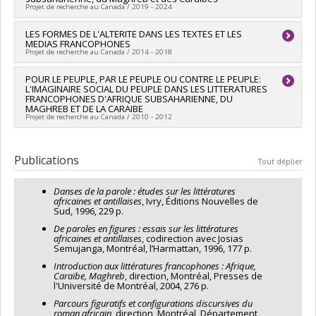
Projet de recherche au Canada / 2019 - 2024
Chercheur principal :
LES FORMES DE L'ALTERITE DANS LES TEXTES ET LES
Christiane Ndiaye
MEDIAS FRANCOPHONES
Co-chercheurs :
Josias Semujanga
,
Françoise Naudillon
Projet de recherche au Canada / 2014 - 2018
Sources de financement :
CRSH/Conseil de recherches en
sciences humaines du Canada
Chercheur principal :
POUR LE PEUPLE, PAR LE PEUPLE OU CONTRE LE PEUPLE:
Josias Semujanga
Programmes de subvention :
PVXXXXXX-Subvention Savoir
L'IMAGINAIRE SOCIAL DU PEUPLE DANS LES LITTERATURES
Co-chercheurs :
Christiane Ndiaye
,
Françoise Naudillon
FRANCOPHONES D'AFRIQUE SUBSAHARIENNE, DU
Sources de financement :
CRSH/Conseil de recherches en
MAGHREB ET DE LA CARAIBE
sciences humaines du Canada
Projet de recherche au Canada / 2010 - 2012
Programmes de subvention :
PVXXXXXX-Subvention Savoir
Chercheur principal :
Christiane Ndiaye
Publications
Tout déplier
Danses de la parole : études sur les littératures
africaines et antillaises
, Ivry, Éditions Nouvelles de
Sud, 1996, 229 p.
De paroles en figures : essais sur les littératures
africaines et antillaises
, codirection avec Josias
Semujanga, Montréal, l’Harmattan, 1996, 177 p.
Introduction aux littératures francophones : Afrique,
Caraïbe, Maghreb
, direction, Montréal, Presses de
l'Université de Montréal, 2004, 276 p.
Parcours figuratifs et configurations discursives du
roman africain
, direction, Montréal, Département