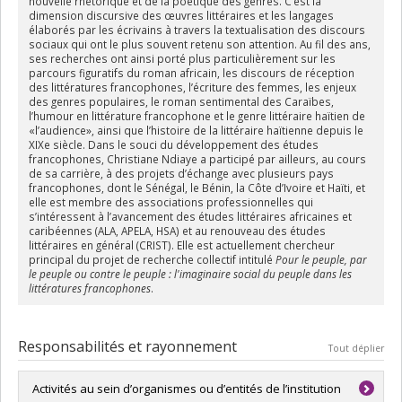
nouvelle rhétorique et de la poétique des genres. C’est la
dimension discursive des œuvres littéraires et les langages
élaborés par les écrivains à travers la textualisation des discours
sociaux qui ont le plus souvent retenu son attention. Au fil des ans,
ses recherches ont ainsi porté plus particulièrement sur les
parcours figuratifs du roman africain, les discours de réception
des littératures francophones, l’écriture des femmes, les enjeux
des genres populaires, le roman sentimental des Caraïbes,
l’humour en littérature francophone et le genre littéraire haïtien de
«l’audience», ainsi que l’histoire de la littéraire haïtienne depuis le
XIXe siècle. Dans le souci du développement des études
francophones, Christiane Ndiaye a participé par ailleurs, au cours
de sa carrière, à des projets d’échange avec plusieurs pays
francophones, dont le Sénégal, le Bénin, la Côte d’Ivoire et Haïti, et
elle est membre des associations professionnelles qui
s’intéressent à l’avancement des études littéraires africaines et
caribéennes (ALA, APELA, HSA) et au renouveau des études
littéraires en général (CRIST). Elle est actuellement chercheur
principal du projet de recherche collectif intitulé
Pour le peuple, par
le peuple ou contre le peuple : l'imaginaire social du peuple dans les
littératures francophones
.
Responsabilités et rayonnement
Tout déplier
Activités au sein d’organismes ou d’entités de l’institution