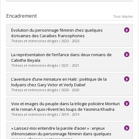
Membre du Centre de recherche interuniversitaire en
sociocritique des textes
Encadrement
Tout déplier
Évolution du personnage féminin chez quelques
écrivaines des Caraïbes francophones
Thèses et mémoires dirigés / 2023 - 2023
Diplômé(e) :
Dorcé, Mylène Florence
La représentation de l’enfance dans deux romans de
Cycle :
Doctorat
Calixthe Beyala
Diplôme obtenu :
Ph. D.
Thèses et mémoires dirigés / 2021 - 2021
Lien vers le document dans Papyrus
Diplômé(e) :
Danhoue, Gogoué Mayeul
L’aventure d’une miniature en Haïti : poétique de la
Cycle :
Maîtrise
lodyans chez Gary Victor et Verly Dabel
Diplôme obtenu :
M.A.
Thèses et mémoires dirigés / 2020 - 2020
Lien vers le document dans Papyrus
Diplômé(e) :
Vaillancourt-Larocque, Antoine
Voix et images du peuple dans la trilogie policière Morituri
Cycle :
Maîtrise
et le roman À quoi rêvent les loups de Yasmina Khadra
Diplôme obtenu :
M.A.
Thèses et mémoires dirigés / 2019 - 2019
Lien vers le document dans Papyrus
Diplômé(e) :
Bourega, Assia
« Laissez-moi entendre la parole d’acier » : enjeux
Cycle :
Maîtrise
d’énonciation du personnage féminin dans quelques
Diplôme obtenu :
M.A.