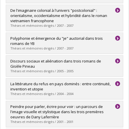
Lien vers le document dans Papyrus
Diplômé(e) :
Dion, Christiane
De l'imaginaire colonial à l'univers "postcolonial" :
Cycle :
Maîtrise
orientalisme, occidentalisme et hybridité dans le roman
Diplôme obtenu :
M.A.
vietnamien francophone
Lien vers le document dans Papyrus
Thèses et mémoires dirigés / 2007 - 2007
Diplômé(e) :
Selao, Ching
Polyphonie et émergence du "je" auctorial dans trois
Cycle :
Doctorat
romans de YB
Diplôme obtenu :
Ph. D.
Thèses et mémoires dirigés / 2007 - 2007
Lien vers le document dans Papyrus
Diplômé(e) :
Maazouzi, Djemaa
Discours sociaux et aliénation dans trois romans de
Cycle :
Maîtrise
Gisèle Pineau
Diplôme obtenu :
M.A.
Thèses et mémoires dirigés / 2005 - 2005
Lien vers le document dans Papyrus
Diplômé(e) :
Bouchard, Catherine
La littérature du refus en pays dominés : entre continuité,
Cycle :
Maîtrise
invention et utopie
Diplôme obtenu :
M.A.
Thèses et mémoires dirigés / 2004 - 2004
Lien vers le document dans Papyrus
Diplômé(e) :
Hanet, Frédérique Elsie
Peindre pour parler, écrire pour voir : un parcours de
Cycle :
Doctorat
l'image visuelle et stylistique dans les trois premières
Diplôme obtenu :
Ph. D.
oeuvres de Dany Laferrière
Lien vers le document dans Papyrus
Thèses et mémoires dirigés / 2001 - 2001