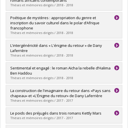
romans africains contemporains
Lien vers le document dans Papyrus
Thèses et mémoires dirigés / 2018 - 2018
Diplômé(e) :
Leclerc-Audet, Stéphanie
Poétique de mystères : appropriation du genre et
Cycle :
Doctorat
inscription du savoir culturel dans le polar d’Afrique
Diplôme obtenu :
Ph. D.
francophone
Lien vers le document dans Papyrus
Thèses et mémoires dirigés / 2018 - 2018
Diplômé(e) :
Togola, Adama
L'intergénéricité dans « L'énigme du retour » de Dany
Cycle :
Doctorat
Laferrière
Diplôme obtenu :
Ph. D.
Thèses et mémoires dirigés / 2018 - 2018
Lien vers le document dans Papyrus
Diplômé(e) :
Beauregard, Martin
Sentimental et engagé : le roman Aïcha la rebelle d’Halima
Cycle :
Maîtrise
Ben Haddou
Diplôme obtenu :
M.A.
Thèses et mémoires dirigés / 2018 - 2018
Lien vers le document dans Papyrus
Diplômé(e) :
Farhat, Batoul
La construction de l'imaginaire du retour dans «Pays sans
Cycle :
Maîtrise
chapeau» et «L'Énigme du retour» de Dany Laferrière
Diplôme obtenu :
M.A.
Thèses et mémoires dirigés / 2017 - 2017
Lien vers le document dans Papyrus
Diplômé(e) :
Corneau, Émilie
Le poids des préjugés dans trois romans Kettly Mars
Cycle :
Maîtrise
Thèses et mémoires dirigés / 2017 - 2017
Diplôme obtenu :
M.A.
Lien vers le document dans Papyrus