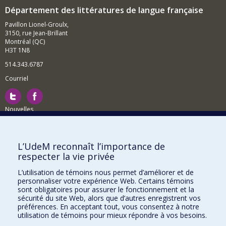
Département des littératures de langue française
Pavillon Lionel-Groulx,
3150, rue Jean-Brillant
Montréal (QC)
H3T 1N8
514.343.6787
Courriel
Nouvelles
Activités
Comment soutenir le Département?
L’UdeM reconnaît l’importance de
respecter la vie privée
BESOIN D'AIDE?
L’utilisation de témoins nous permet d’améliorer et de
Plan du site
personnaliser votre expérience Web. Certains témoins
Signaler une erreur
sont obligatoires pour assurer le fonctionnement et la
sécurité du site Web, alors que d’autres enregistrent vos
Accessibilité
préférences. En acceptant tout, vous consentez à notre
utilisation de témoins pour mieux répondre à vos besoins.
FACULTÉ DES ARTS ET DES SCIENCES