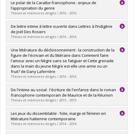
Diplômé(e) :
Lafleur, Caroline
Le polar de la Caraïbe francophone : enjeux de
Cycle :
Maîtrise
l’appropriation du genre
Diplôme obtenu :
M.A.
Thèses et mémoires dirigés / 2016 - 2016
Lien vers le document dans Papyrus
Diplômé(e) :
Pierre, Emeline
De lettre intime à lettre ouverte dans Lettres à l’Indigène
Cycle :
Doctorat
de Joël Des Rosiers
Diplôme obtenu :
Ph. D.
Thèses et mémoires dirigés / 2016 - 2016
Lien vers le document dans Papyrus
Diplômé(e) :
Joseph-Blais, Véronique
Une littérature du décloisonnement : la construction de la
Cycle :
Maîtrise
figure de l'écrivain et du littéraire dans Comment faire
Diplôme obtenu :
M.A.
l'amour avec un Nègre sans se fatiguer et Cette grenade
Lien vers le document dans Papyrus
dans la main du jeune Nègre est-elle une arme ou un
fruit? de Dany Laferrière
Thèses et mémoires dirigés / 2016 - 2016
Diplômé(e) :
Perron-Nadeau, Florent
De l'intime au social : l'écriture de l'enfance dans le roman
Cycle :
Maîtrise
francophone contemporain de Maurice et de la Réunion
Diplôme obtenu :
M.A.
Thèses et mémoires dirigés / 2015 - 2015
Lien vers le document dans Papyrus
Diplômé(e) :
Chelin, Véronique
Les jeux du dissemblable : folie, marge et féminin en
Cycle :
Doctorat
littérature haïtienne contemporaine
Diplôme obtenu :
Ph. D.
Thèses et mémoires dirigés / 2014 - 2014
Lien vers le document dans Papyrus