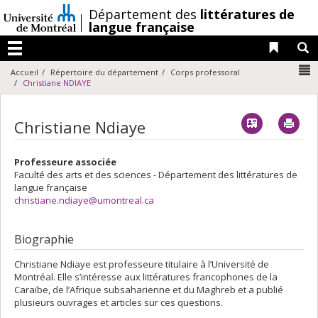
Passer
/
Département des
littératures de
au
langue française
contenu
Liens 
R
Menu
N
Accueil
Répertoire du département
Corps professoral
Christiane NDIAYE
Vcard
Imp
Christiane Ndiaye
Professeure associée
Faculté des arts et des sciences - Département des littératures de
langue française
christiane.ndiaye@umontreal.ca
Biographie
Christiane Ndiaye est professeure titulaire à l’Université de
Montréal. Elle s’intéresse aux littératures francophones de la
Caraïbe, de l’Afrique subsaharienne et du Maghreb et a publié
plusieurs ouvrages et articles sur ces questions.