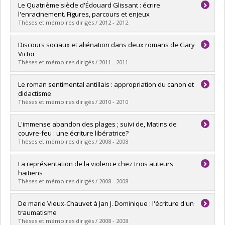
Diplômé(e) :
Martelly, Stéphane
Le Quatrième siècle d'Édouard Glissant : écrire
Cycle :
Doctorat
l'enracinement. Figures, parcours et enjeux
Diplôme obtenu :
Ph. D.
Thèses et mémoires dirigés / 2012 - 2012
Lien vers le document dans Papyrus
Diplômé(e) :
Denommé, Amélie
Discours sociaux et aliénation dans deux romans de Gary
Cycle :
Maîtrise
Victor
Diplôme obtenu :
M.A.
Thèses et mémoires dirigés / 2011 - 2011
Lien vers le document dans Papyrus
Diplômé(e) :
Lambert, Marie-Andrée
Le roman sentimental antillais : appropriation du canon et
Cycle :
Maîtrise
didactisme
Diplôme obtenu :
M.A.
Thèses et mémoires dirigés / 2010 - 2010
Lien vers le document dans Papyrus
Diplômé(e) :
Cormier, Marie Odile
L'immense abandon des plages ; suivi de, Matins de
Cycle :
Maîtrise
couvre-feu : une écriture libératrice?
Diplôme obtenu :
M.A.
Thèses et mémoires dirigés / 2008 - 2008
Lien vers le document dans Papyrus
Diplômé(e) :
Durand, Mylène
La représentation de la violence chez trois auteurs
Cycle :
Maîtrise
haïtiens
Diplôme obtenu :
M.A.
Thèses et mémoires dirigés / 2008 - 2008
Lien vers le document dans Papyrus
Diplômé(e) :
Caissy Lavoie, Audrey
De marie Vieux-Chauvet à Jan J. Dominique : l'écriture d'un
Cycle :
Maîtrise
traumatisme
Diplôme obtenu :
M.A.
Thèses et mémoires dirigés / 2008 - 2008