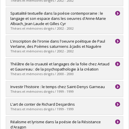
Diplôme obtenu :
M.A.
Thèses et mémoires dirigés / 2002 - 2002
Lien vers le document dans Papyrus
Diplômé(e) :
Thibault, Louis-Jean
Spatialité textuelle dans la poésie contemporaine : le
Cycle :
Doctorat
langage et son espace dans les oeuvres d'Anne-Marie
Diplôme obtenu :
Ph. D.
Albiach, Jean Laude et Gilles Cyr
Lien vers le document dans Papyrus
Thèses et mémoires dirigés / 2002 - 2002
Diplômé(e) :
Brouillette, Marc André
L'inscription de l'ironie dans l'oeuvre poétique de Paul
Cycle :
Doctorat
Verlaine, des Poèmes saturniens à Jadis et Naguère
Diplôme obtenu :
Ph. D.
Thèses et mémoires dirigés / 2002 - 2002
Lien vers le document dans Papyrus
Diplômé(e) :
Prud'homme, Caroline
Théâtre de la cruauté et langages de la folie chez Artaud
Cycle :
Maîtrise
et Gauvreau : de la psychopathologie à la création
Diplôme obtenu :
M.A.
Thèses et mémoires dirigés / 2000 - 2000
Lien vers le document dans Papyrus
Diplômé(e) :
Le Roux, Delphine
Investir l'histoire : le temps chez Saint-Denys Garneau
Cycle :
Maîtrise
Thèses et mémoires dirigés / 1999 - 1999
Diplôme obtenu :
M.A.
Lien vers le document dans Papyrus
Diplômé(e) :
Larose, Karim
L'art de conter de Richard Desjardins
Cycle :
Maîtrise
Thèses et mémoires dirigés / 1999 - 1999
Diplôme obtenu :
M.A.
Lien vers le document dans Papyrus
Diplômé(e) :
Chevalier, Jacinte
Réalisme et lyrisme dans la poésie de la Résistance
Cycle :
Maîtrise
d'Aragon