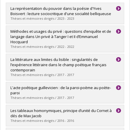
La représentation du pouvoir dans la poésie d'Yves
Boisvert : lecture sociocritique d'une socialité belliqueuse
Thèses et mémoires dirigés / 2023 - 2023
Diplômé(e) :
Paré, Samuel
Méthodes et usages du privé : questions d’enquête et de
Cycle :
Maîtrise
langage dans Un privé à Tanger I et II d’Emmanuel
Diplôme obtenu :
M.A.
Hocquard
Lien vers le document dans Papyrus
Thèses et mémoires dirigés / 2022 - 2022
Diplômé(e) :
Lacasse, Olivier
La littérature aux limites du lisible : singularités de
Cycle :
Maîtrise
l’expérience littéraire dans le champ poétique français
Diplôme obtenu :
M.A.
contemporain
Lien vers le document dans Papyrus
Thèses et mémoires dirigés / 2017 - 2017
Diplômé(e) :
Trahan, Michaël
L'acte poétique guillevicien : de la paroi-poème au poète-
Cycle :
Doctorat
paroi
Diplôme obtenu :
Ph. D.
Thèses et mémoires dirigés / 2017 - 2017
Lien vers le document dans Papyrus
Diplômé(e) :
Bouchard, Jessy
Les tableaux homonymiques, principe d’unité du Cornet à
Cycle :
Maîtrise
dés de Max Jacob
Diplôme obtenu :
M.A.
Thèses et mémoires dirigés / 2016 - 2016
Lien vers le document dans Papyrus