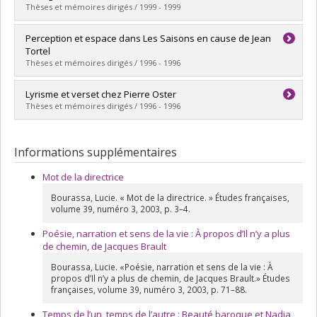
Diplôme obtenu :
M.A.
Thèses et mémoires dirigés / 1999 - 1999
Lien vers le document dans Papyrus
Diplômé(e) :
Welch, Philippa J.
Perception et espace dans Les Saisons en cause de Jean
Cycle :
Maîtrise
Tortel
Diplôme obtenu :
M.A.
Thèses et mémoires dirigés / 1996 - 1996
Lien vers le document dans Papyrus
Diplômé(e) :
Brouillette, Marc André
Lyrisme et verset chez Pierre Oster
Cycle :
Maîtrise
Thèses et mémoires dirigés / 1996 - 1996
Diplôme obtenu :
M.A.
Lien vers le document dans Papyrus
Diplômé(e) :
Ross, Jean
Cycle :
Maîtrise
Informations supplémentaires
Diplôme obtenu :
M.A.
Lien vers le document dans Papyrus
Mot de la directrice
Bourassa, Lucie. « Mot de la directrice. » Études françaises,
volume 39, numéro 3, 2003, p. 3–4.
Poésie, narration et sens de la vie : À propos d’Il n’y a plus
de chemin, de Jacques Brault
Bourassa, Lucie. «Poésie, narration et sens de la vie : À
propos d’Il n’y a plus de chemin, de Jacques Brault.» Études
françaises, volume 39, numéro 3, 2003, p. 71–88.
Temps de l’un, temps de l’autre : Beauté baroque et Nadja