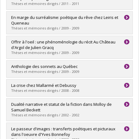
Diplôme obtenu :
Ph. D.
Thèses et mémoires dirigés / 2011 - 2011
Lien vers le document dans Papyrus
Diplômé(e) :
Bascik, Teresa
En marge du surréalisme: poétique du rêve chez Leiris et
Cycle :
Maîtrise
Queneau
Diplôme obtenu :
M.A.
Thèses et mémoires dirigés / 2009 - 2009
Lien vers le document dans Papyrus
Diplômé(e) :
Beaudry, Andréanne
Offrir à l'oeil : une phénoménologie du récit Au Château
Cycle :
Maîtrise
d'Argol de Julien Gracq
Diplôme obtenu :
M.A.
Thèses et mémoires dirigés / 2009 - 2009
Lien vers le document dans Papyrus
Diplômé(e) :
Thibault, Valérie
Anthologie des sonnets au Québec
Cycle :
Maîtrise
Thèses et mémoires dirigés / 2009 - 2009
Diplôme obtenu :
M.A.
Lien vers le document dans Papyrus
Diplômé(e) :
Cunningham, Mélanie
La crise chez Mallarmé et Debussy
Cycle :
Doctorat
Thèses et mémoires dirigés / 2008 - 2008
Diplôme obtenu :
Ph. D.
Lien vers le document dans Papyrus
Diplômé(e) :
Bleau, Alexandre
Dualité narrative et statut de la fiction dans Molloy de
Cycle :
Maîtrise
Samuel Beckett
Diplôme obtenu :
M.A.
Thèses et mémoires dirigés / 2002 - 2002
Lien vers le document dans Papyrus
Diplômé(e) :
Schryburt, Sylvain
Le passeur d'images : transferts poétiques et picturaux
Cycle :
Maîtrise
dans l'oeuvre d'Yves Bonnefoy