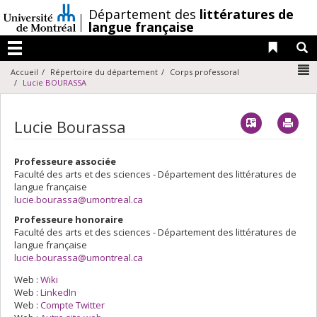
Passer
/
Département des
littératures de
au
langue française
contenu
Liens 
R
Menu
N
Accueil
Répertoire du département
Corps professoral
Lucie BOURASSA
Vcard
Imp
Lucie Bourassa
Professeure associée
Faculté des arts et des sciences - Département des littératures de
langue française
lucie.bourassa@umontreal.ca
Professeure honoraire
Faculté des arts et des sciences - Département des littératures de
langue française
lucie.bourassa@umontreal.ca
Web :
Wiki
Web :
LinkedIn
Web :
Compte Twitter