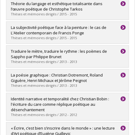
Diplômé(e) :
Dahan, Marianne
Théorie du langage et esthétique totalisante dans
Cycle :
Maîtrise
l’œuvre poétique de Christophe Tarkos
Diplôme obtenu :
M.A.
Thèses et mémoires dirigés / 2015 - 2015
Lien vers le document dans Papyrus
Diplômé(e) :
Caillé, Anne-Renée
La subjectivité poétique face à la peinture : le cas de
Cycle :
Doctorat
L'Atelier contemporain de Francis Ponge
Diplôme obtenu :
Ph. D.
Thèses et mémoires dirigés / 2015 - 2015
Lien vers le document dans Papyrus
Diplômé(e) :
Gendron-Bouchard, Pierre-David
Traduire le mètre, traduire le rythme : les poèmes de
Cycle :
Maîtrise
Sappho par Philippe Brunet
Diplôme obtenu :
M.A.
Thèses et mémoires dirigés / 2013 - 2013
Lien vers le document dans Papyrus
Diplômé(e) :
Desarzens, Aline
La poésie graphique : Christian Dotremont, Roland
Cycle :
Maîtrise
Giguère, Henri Michaux et Jérôme Peignot
Diplôme obtenu :
M.A.
Thèses et mémoires dirigés / 2013 - 2013
Lien vers le document dans Papyrus
Diplômé(e) :
Pelard, Emmanuelle
Identité narrative et temporalité chez Christian Bobin :
Cycle :
Doctorat
l'écriture du care comme réplique poétique au
Diplôme obtenu :
Ph. D.
désenchantement
Lien vers le document dans Papyrus
Thèses et mémoires dirigés / 2012 - 2012
Diplômé(e) :
Deschênes, Marjolaine
« Écrire, c’est bien s’inscrire dans le monde » : une lecture
Cycle :
Doctorat
d’Art poétique d’Eugène Guillevic