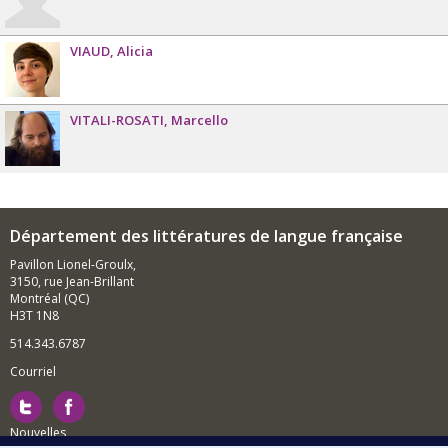
VIAUD
Alicia
VITALI-ROSATI
Marcello
Département des littératures de langue française
Pavillon Lionel-Groulx,
3150, rue Jean-Brillant
Montréal (QC)
H3T 1N8
514.343.6787
Courriel
Nouvelles