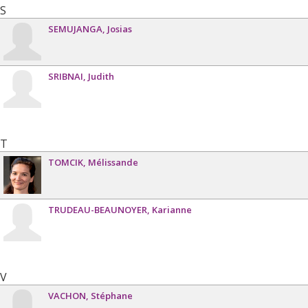
S
SEMUJANGA
Josias
SRIBNAI
Judith
T
TOMCIK
Mélissande
TRUDEAU-BEAUNOYER
Karianne
V
VACHON
Stéphane